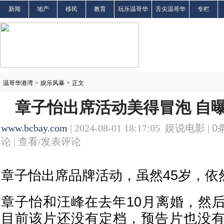
新闻
地产
移民
教育
玩乐温哥华
舌尖温哥华
专栏
温哥华港湾
>
娱乐风暴
>
正文
章子怡出席活动美得冒泡 自
www.bcbay.com
| 2024-08-01 18:17:05 娱说电影 |
0
论 |
查看/发表评论
章子怡出席品牌活动，虽然45岁，依
章子怡和汪峰在去年10月离婚，然
目前该片还没有定档，预告片也没