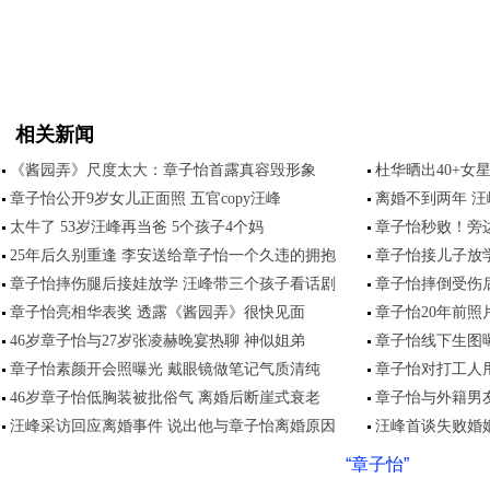
相关新闻
《酱园弄》尺度太大：章子怡首露真容毁形象
杜华晒出40+女
章子怡公开9岁女儿正面照 五官copy汪峰
离婚不到两年 
太牛了 53岁汪峰再当爸 5个孩子4个妈
章子怡秒败！旁
25年后久别重逢 李安送给章子怡一个久违的拥抱
章子怡接儿子放学
章子怡摔伤腿后接娃放学 汪峰带三个孩子看话剧
章子怡摔倒受伤后
章子怡亮相华表奖 透露《酱园弄》很快见面
章子怡20年前照
46岁章子怡与27岁张凌赫晚宴热聊 神似姐弟
章子怡线下生图曝
章子怡素颜开会照曝光 戴眼镜做笔记气质清纯
章子怡对打工人甩
46岁章子怡低胸装被批俗气 离婚后断崖式衰老
章子怡与外籍男
汪峰采访回应离婚事件 说出他与章子怡离婚原因
汪峰首谈失败婚
“章子怡”