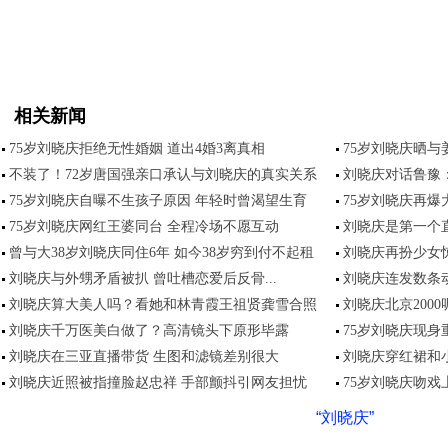
相关新闻
75岁刘晓庆拒绝无性婚姻 道出4婚3离真相
75岁刘晓庆晒与
不装了！72岁唐国强亲口承认与刘晓庆的真实关系
刘晓庆对话鲁豫：
75岁刘晓庆自曝不生孩子原因 年轻时曾渴望生育
75岁刘晓庆再爆
75岁刘晓庆网红王婆同台 全程冷场不愿互动
刘晓庆是第一个直
曾与大38岁刘晓庆同住6年 如今38岁穷到付不起租
刘晓庆再扮少女
刘晓庆与外甥矛盾被扒 曾吐槽恋爱后反骨...
刘晓庆连发数条
刘晓庆算大美人吗？看她和林青霞王祖贤龚雪合照
刘晓庆北京200
刘晓庆千万医美白做了？高清镜头下原形毕露
75岁刘晓庆现身
刘晓庆在三亚直播带货 生图和滤镜差别很大
刘晓庆穿红裙和
刘晓庆近照被指撞脸赵忠祥 手部颤抖引网友担忧
75岁刘晓庆吻戏
“刘晓庆”