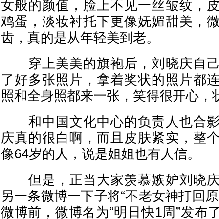
女般的颜值，脸上不见一丝皱纹，
鸡蛋，淡妆衬托下更像妩媚甜美，
齿，真的是从年轻美到老。
穿上美美的旗袍后，刘晓庆自己
了好多张照片，拿着奖状的照片都
照和全身照都来一张，笑得很开心，
和中国文化中心的负责人也合影
庆真的很白啊，而且皮肤紧实，整
像64岁的人，说是姐姐也有人信。
但是，正当大家羡慕嫉妒刘晓庆
另一条微博一下子将“不老女神打回原
微博前，微博名为“明日快1周”发布