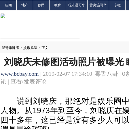
新闻
地产
移民
教育
玩乐温哥华
舌尖温哥华
专栏
温哥华港湾
>
娱乐风暴
>
正文
刘晓庆未修图活动照片被曝光 
www.bcbay.com
| 2019-02-07 17:34:10 毒舌八卦 |
0
论 |
查看/发表评论
说到刘晓庆，那绝对是娱乐圈中
人物。从1973年到至今，刘晓庆在
四十多年，这已经是没有多少人可