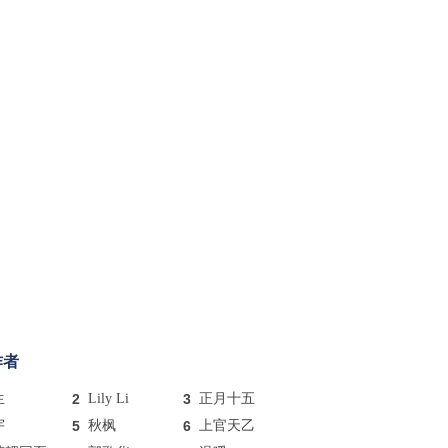
作者
生
2
Lily Li
3
正月十五
宇
5
秋枫
6
上官天乙