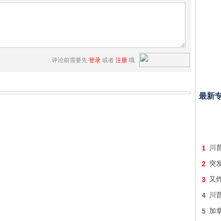
评论前需要先
登录
或者
注册
哦
最新
1
川
2
突
3
又炸
4
川
5
加