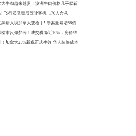
拿大牛肉越来越贵！澳洲牛肉价格几乎腰斩
! 飞行员吸毒后驾驶客机, 170人命悬一
度黑帮入境加拿大变枪手! 涉案量暴增88倍
温楼市反弹梦碎！成交骤降近10%，房价继
刚！加拿大25%新税正式生效 华人装修成本