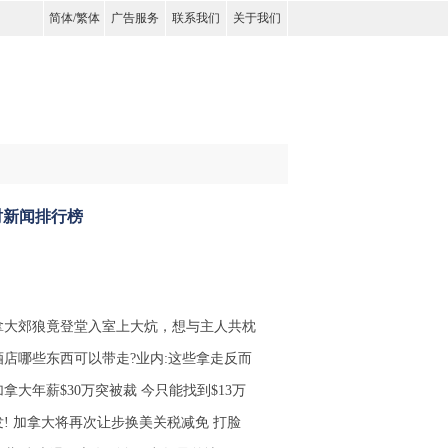
简体
/
繁体
广告服务
联系我们
关于我们
时新闻排行榜
拿大郊狼竟登堂入室上大炕，想与主人共枕
酒店哪些东西可以带走?业内:这些拿走反而
拿大年薪$30万突被裁 今只能找到$13万
发! 加拿大将再次让步换美关税减免 打脸