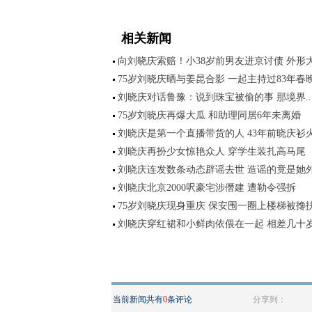
相关新闻
向刘晓庆索赔！小38岁前男友进京讨债 外形
75岁刘晓庆晒与姜昆合影 一起主持过83年春
刘晓庆对话鲁豫：说到珠宝被偷的事 那境界..
75岁刘晓庆再爆大瓜 和助理同居6年未离婚
刘晓庆是第一个直播带货的人 43年前晓庆衫
刘晓庆再扮少女惊艳众人 穿学生装扎高马尾
刘晓庆连发数条动态辟谣去世 造谣的竟是她
刘晓庆北京2000呎豪宅涉僭建 遭勒令强拆
75岁刘晓庆现身重庆 保安围一圈上楼梯被搀
刘晓庆穿红裙和小鲜肉依偎在一起 相差几十
当前新闻共有
0
条评论
分享到：