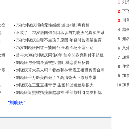
1
列
2
下
3
川
大变
75岁刘晓庆拒绝无性婚姻 道出4婚3离真相
4
越
晚
不装了！72岁唐国强亲口承认与刘晓庆的真实关系
5
知
.
75岁刘晓庆自曝不生孩子原因 年轻时曾渴望生育
75岁刘晓庆网红王婆同台 全程冷场不愿互动
6
又炸
火爆
曾与大38岁刘晓庆同住6年 如今38岁穷到付不起租
7
加
刘晓庆与外甥矛盾被扒 曾吐槽恋爱后反骨...
8
住
外甥
刘晓庆算大美人吗？看她和林青霞王祖贤龚雪合照
9
加
刘晓庆千万医美白做了？高清镜头下原形毕露
10
加
扶
刘晓庆在三亚直播带货 生图和滤镜差别很大
岁
刘晓庆近照被指撞脸赵忠祥 手部颤抖引网友担忧
“刘晓庆”