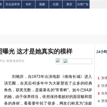
华
舌尖温哥华
专栏
视频
社团
黄页
分类广告
S照曝光 这才是她真实的模样
24小
评论 |
查看/发表评论
刘晓庆，自1973年出演电影《南海长城》进入
1
加
演艺圈，在其后40多年中为大家塑造了众多的经典
2
住
角色，获奖无数，是最著名的“常青树”。如今已64岁
3
在加
的她，由于保养得当，依然保持着姣好的面容貌和苗
4
突
条的身材，看着要年轻了很多，网友们称其为“冻龄