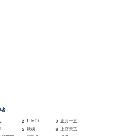
作者
生
2
Lily Li
3
正月十五
宇
5
秋枫
6
上官天乙