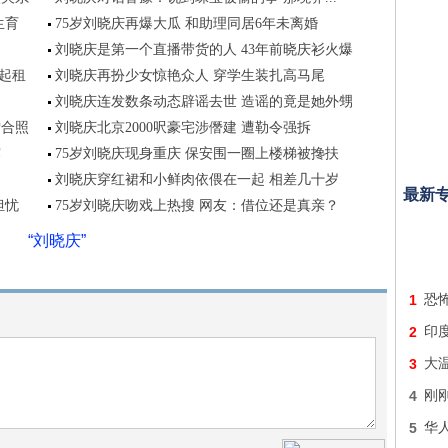
生育
75岁刘晓庆再爆大瓜 和助理同居6年未离婚
刘晓庆是第一个直播带货的人 43年前晓庆衫火爆
不起租
刘晓庆再扮少女惊艳众人 穿学生装扎高马尾
刘晓庆连发数条动态辟谣去世 造谣的竟是她外甥
雪合照
刘晓庆北京2000呎豪宅涉僭建 遭勒令强拆
露
75岁刘晓庆现身重庆 保安围一圈上楼梯被搀扶
刘晓庆穿红裙和小鲜肉依偎在一起 相差几十岁
最新
担忧
75岁刘晓庆吻戏上热搜 网友：借位还是真亲？
“刘晓庆”
1
恐怖
2
印
3
大
4
刚
5
华