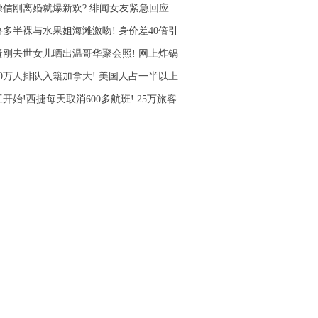
崇信刚离婚就爆新欢? 绯闻女友紧急回应
鲁多半裸与水果姐海滩激吻! 身价差40倍引
贤刚去世女儿晒出温哥华聚会照! 网上炸锅
10万人排队入籍加拿大! 美国人占一半以上
开始!西捷每天取消600多航班! 25万旅客