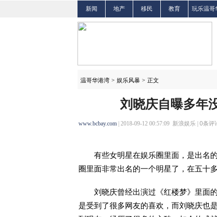
新闻
地产
移民
教育
玩乐温哥
温哥华港湾
>
娱乐风暴
>
正文
刘晓庆自曝多年没
www.bcbay.com
| 2018-09-12 00:57:09 新浪娱乐 |
0
条评论
有些女明星在娱乐圈里面，是出名的容
圈里面非常出名的一个明星了，在五十
刘晓庆曾经出演过《红楼梦》里面的王
是受到了很多网友的喜欢，而刘晓庆也