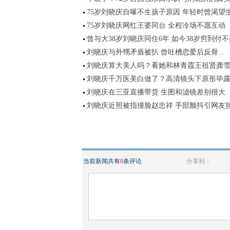
75岁刘晓庆自曝不生孩子原因 年轻时曾渴望
75岁刘晓庆网红王婆同台 全程冷场不愿互动
曾与大38岁刘晓庆同住6年 如今38岁穷到付
刘晓庆与外甥矛盾被扒 曾吐槽恋爱后反骨...
刘晓庆算大美人吗？看她和林青霞王祖贤龚
刘晓庆千万医美白做了？高清镜头下原形毕
刘晓庆在三亚直播带货 生图和滤镜差别很大
刘晓庆近照被指撞脸赵忠祥 手部颤抖引网友
当前新闻共有
0
条评论
分享到：