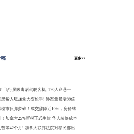
专稿
更多>>
! 飞行员吸毒后驾驶客机, 170人命悬一
度黑帮入境加拿大变枪手! 涉案量暴增88倍
温楼市反弹梦碎！成交骤降近10%，房价继
刚！加拿大25%新税正式生效 华人装修成本
人苦等42个月! 加拿大联邦法院对移民部出