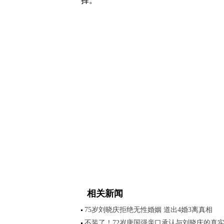
择。
相关新闻
75岁刘晓庆拒绝无性婚姻 道出4婚3离真相
不装了！72岁唐国强亲口承认与刘晓庆的真