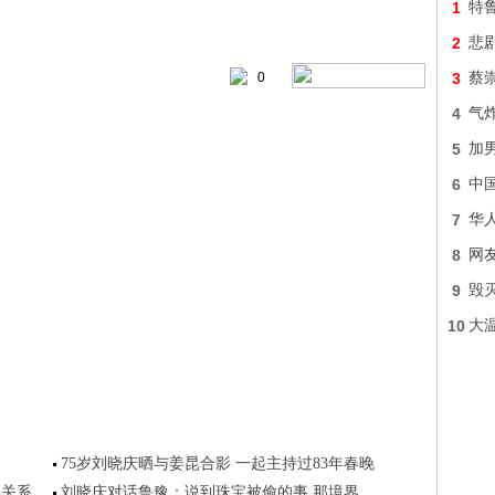
1
特
2
悲
0
3
蔡
4
气炸
5
加
6
中
7
华
8
网友
9
毁灭
10
大
75岁刘晓庆晒与姜昆合影 一起主持过83年春晚
实关系
刘晓庆对话鲁豫：说到珠宝被偷的事 那境界...