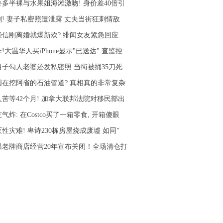
鲁多半裸与水果姐海滩激吻! 身价差40倍引
剧! 妻子私密照遭泄露 丈夫当街狂刺情敌
崇信刚离婚就爆新欢? 绯闻女友紧急回应
!大温华人买iPhone显示"已送达" 查监控
男子勾人老婆还发私密照 当街被捅35刀死
国在挖阿省的石油管道? 真相真的非常复杂
人苦等42个月! 加拿大联邦法院对移民部出
气炸: 在Costco买了一箱零食, 开箱傻眼
性灾难! 卑诗230栋房屋烧成废墟 如同"
温老牌商店经营20年宣布关闭！全场清仓打