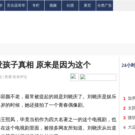
华
舌尖温哥华
专栏
视频
社团
黄页
分类广告
孩子真相 原来是因为这个
24小
 |
查看/发表评论
颜不老，最常被提起的就是刘晓庆了。刘晓庆是娱乐
1
加
多岁的时候，她还接拍了一个青春偶像剧。
2
太
3
微
熙凤，毕竟当初作为四大名著之一的这个电视剧，也
4
大
是在这个电视剧里面，被很多网友所知道。刘晓庆从出道