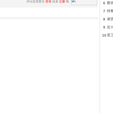
评论前需要先
登录
或者
注册
哦
6
蔡
7
特
8
谢
9
近
10
罢工