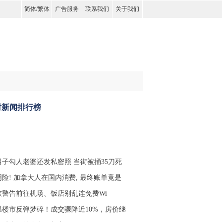
简体
/
繁体
广告服务
联系我们
关于我们
时新闻排行榜
男子勾人老婆还发私密照 当街被捅35刀死
阴险! 加拿大人在国内消费, 最终账单竟是
软警告前往机场、饭店别乱连免费Wi
温楼市反弹梦碎！成交骤降近10%，房价继