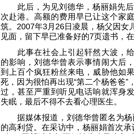
此后，为见刘德华，杨丽娟先后与
次赴港。高额的费用早已让这个家
筑。2007年3月26日凌晨，杨父因
见面，留下早已准备好的7页遗书，
此事在社会上引起轩然大波，给
的影响，刘德华曾表示事情闹大后
到上百个疯狂粉丝来电，威胁他如
死，因为很怕再出现“第二个杨爸爸”
过，甚至严重到听见电话响就浑身
失眠，最后不得不去看心理医生。
据媒体报道，刘德华曾匿名为杨丽
的高利贷。在采访中，杨丽娟首次承