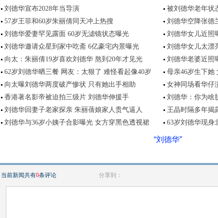
刘德华宣布2028年当导演
被刘德华老年状态
57岁王菲和60岁朱丽倩同天冲上热搜
刘德华空降张德兰
刘德华爱妻罕见露面 60岁无滤镜状态曝光
刘德华女儿近照
刘德华邀请众星到家中吃斋 6亿豪宅内景曝光
刘德华女儿太漂
向太：朱丽倩19岁喜欢刘德华 熬到20年才见光
刘德华老婆近照
62岁刘德华晒三餐 网友：太狠了 难怪看起像40岁
母亲46岁生下她
向太曝刘德华两度破产惨状 只有她出手相助
女神同场看华仔
香港著名影帝被迫拍三级片 刘德华伸援手
刘德华：你为啥
刘德华回妻子老家探亲 朱丽蒨娘家人贵气逼人
王晶时隔多年揭露
刘德华与36岁小姨子合影曝光 女方穿黑色透视裙
63岁刘德华现身
“刘德华”
当前新闻共有
0
条评论
分享到：