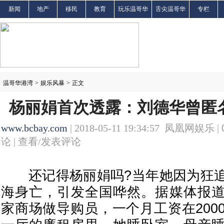
新闻
地产
移民
教育
玩乐温哥华
舌尖温哥华
专栏
温哥华港湾
>
娱乐风暴
>
正文
杨丽娟首次透露：刘德华曾匿
www.bcbay.com
| 2018-05-11 19:34:57 凤凰网娱乐 |
论 |
查看/发表评论
还记得杨丽娟吗?当年她因为狂追
海身亡，引发全国哗然。据媒体报
家商场做导购员，一个月工资在200