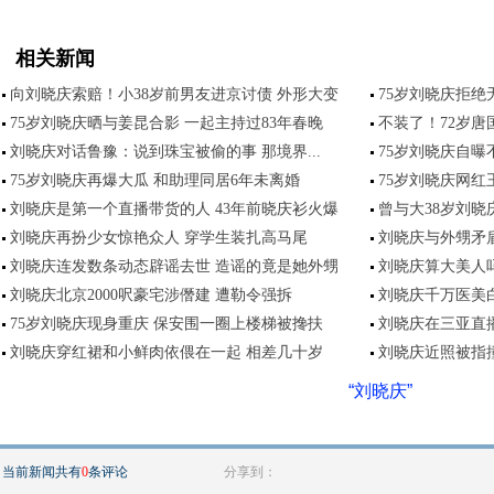
相关新闻
向刘晓庆索赔！小38岁前男友进京讨债 外形大变
75岁刘晓庆拒绝
75岁刘晓庆晒与姜昆合影 一起主持过83年春晚
不装了！72岁
刘晓庆对话鲁豫：说到珠宝被偷的事 那境界...
75岁刘晓庆自曝
75岁刘晓庆再爆大瓜 和助理同居6年未离婚
75岁刘晓庆网红
刘晓庆是第一个直播带货的人 43年前晓庆衫火爆
曾与大38岁刘晓
刘晓庆再扮少女惊艳众人 穿学生装扎高马尾
刘晓庆与外甥矛盾
刘晓庆连发数条动态辟谣去世 造谣的竟是她外甥
刘晓庆算大美人
刘晓庆北京2000呎豪宅涉僭建 遭勒令强拆
刘晓庆千万医美
75岁刘晓庆现身重庆 保安围一圈上楼梯被搀扶
刘晓庆在三亚直
刘晓庆穿红裙和小鲜肉依偎在一起 相差几十岁
刘晓庆近照被指
“刘晓庆”
当前新闻共有
0
条评论
分享到：