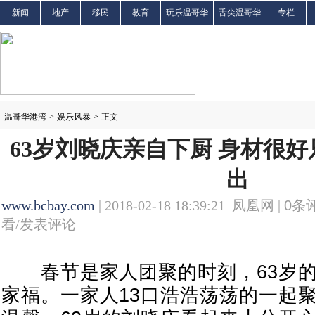
新闻
地产
移民
教育
玩乐温哥华
舌尖温哥华
专栏
温哥华港湾
>
娱乐风暴
>
正文
63岁刘晓庆亲自下厨 身材很
出
www.bcbay.com
| 2018-02-18 18:39:21 凤凰网 |
0
条评
看/发表评论
春节是家人团聚的时刻，63岁的
家福。一家人13口浩浩荡荡的一起