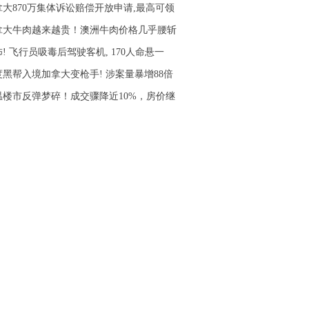
拿大870万集体诉讼赔偿开放申请,最高可领
拿大牛肉越来越贵！澳洲牛肉价格几乎腰斩
! 飞行员吸毒后驾驶客机, 170人命悬一
度黑帮入境加拿大变枪手! 涉案量暴增88倍
温楼市反弹梦碎！成交骤降近10%，房价继