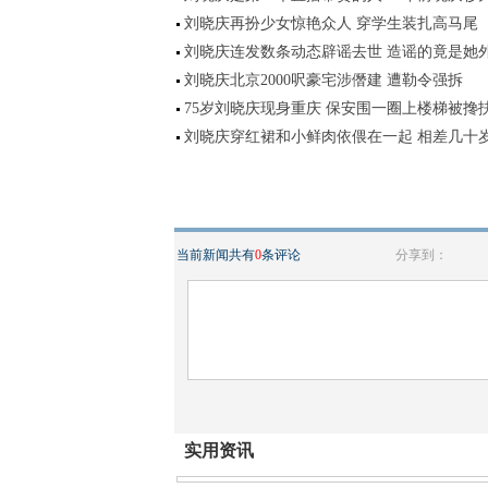
刘晓庆再扮少女惊艳众人 穿学生装扎高马尾
刘晓庆连发数条动态辟谣去世 造谣的竟是她
刘晓庆北京2000呎豪宅涉僭建 遭勒令强拆
75岁刘晓庆现身重庆 保安围一圈上楼梯被搀
刘晓庆穿红裙和小鲜肉依偎在一起 相差几十
当前新闻共有
0
条评论
分享到：
实用资讯