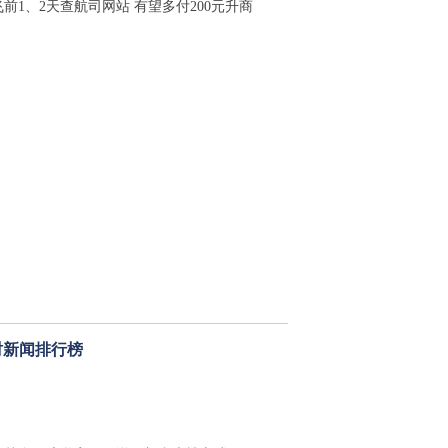
飞前1、2天查航司网站 有望多付200元升商
时新闻排行榜