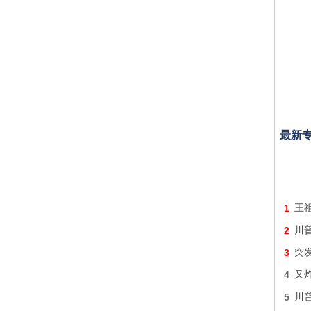
最新
1
王
2
川
3
突
4
又炸
5
川