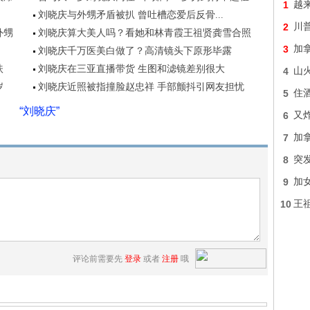
1
越
刘晓庆与外甥矛盾被扒 曾吐槽恋爱后反骨...
2
川
外甥
刘晓庆算大美人吗？看她和林青霞王祖贤龚雪合照
3
加
刘晓庆千万医美白做了？高清镜头下原形毕露
扶
刘晓庆在三亚直播带货 生图和滤镜差别很大
4
山
岁
刘晓庆近照被指撞脸赵忠祥 手部颤抖引网友担忧
5
住
“刘晓庆”
6
又炸
7
加
8
突
9
加女
10
王
评论前需要先
登录
或者
注册
哦