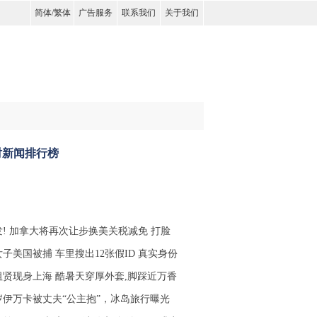
简体
/
繁体
广告服务
联系我们
关于我们
时新闻排行榜
发! 加拿大将再次让步换美关税减免 打脸
子美国被捕 车里搜出12张假ID 真实身份
祖贤现身上海 酷暑天穿厚外套,脚踩近万香
4岁伊万卡被丈夫“公主抱”，冰岛旅行曝光