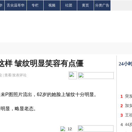
华
舌尖温哥华
专栏
视频
社团
黄页
分类广告
这样 皱纹明显笑容有点僵
24小
 |
查看/发表评论
P图照片流出，62岁的她脸上皱纹十分明显。
1
突
2
加女
明显，略显老态。
3
王
4
4
12