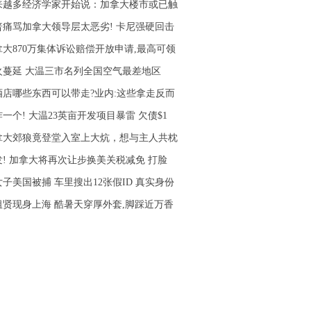
来越多经济学家开始说：加拿大楼市或已触
普痛骂加拿大领导层太恶劣! 卡尼强硬回击
拿大870万集体诉讼赔偿开放申请,最高可领
火蔓延 大温三市名列全国空气最差地区
酒店哪些东西可以带走?业内:这些拿走反而
一个! 大温23英亩开发项目暴雷 欠债$1
拿大郊狼竟登堂入室上大炕，想与主人共枕
发! 加拿大将再次让步换美关税减免 打脸
子美国被捕 车里搜出12张假ID 真实身份
祖贤现身上海 酷暑天穿厚外套,脚踩近万香