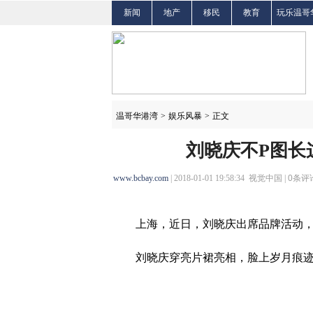
新闻
地产
移民
教育
玩乐温哥
温哥华港湾
>
娱乐风暴
>
正文
刘晓庆不P图长
www.bcbay.com
| 2018-01-01 19:58:34 视觉中国 |
0
条评论
上海，近日，刘晓庆出席品牌活动，未
刘晓庆穿亮片裙亮相，脸上岁月痕迹