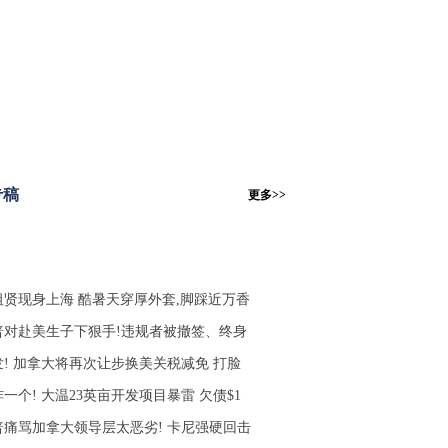
专稿
更多>>
祖贤现身上海 酷暑天穿厚外套,脚踩近万香
普对赴美生子下狠手!违规者被撤签、终身
发! 加拿大将再次让步换美关税减免 打脸
一个! 大温23英亩开发项目暴雷 欠债$1
普痛骂加拿大领导层太恶劣! 卡尼强硬回击