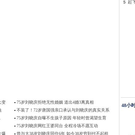
5
起
大变
75岁刘晓庆拒绝无性婚姻 道出4婚3离真相
48小
晚
不装了！72岁唐国强亲口承认与刘晓庆的真实关系
.
75岁刘晓庆自曝不生孩子原因 年轻时曾渴望生育
75岁刘晓庆网红王婆同台 全程冷场不愿互动
火爆
曾与大38岁刘晓庆同住6年 如今38岁穷到付不起租