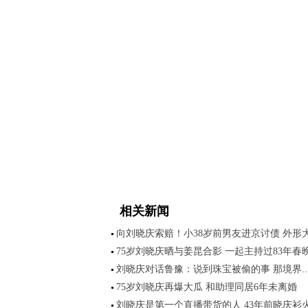
相关新闻
向刘晓庆索赔！小38岁前男友进京讨债 外形
75岁刘晓庆晒与姜昆合影 一起主持过83年春
刘晓庆对话鲁豫：说到珠宝被偷的事 那境界..
75岁刘晓庆再爆大瓜 和助理同居6年未离婚
刘晓庆是第一个直播带货的人 43年前晓庆衫