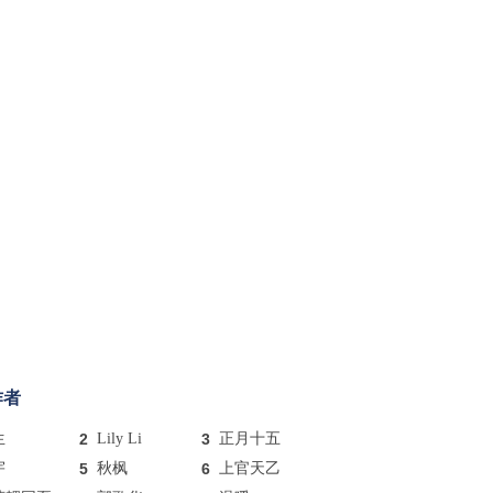
作者
生
2
Lily Li
3
正月十五
宇
5
秋枫
6
上官天乙