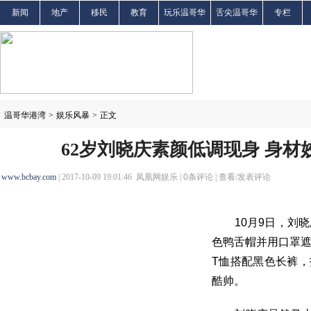
新闻
地产
移民
教育
玩乐温哥华
舌尖温哥华
专栏
温哥华港湾
>
娱乐风暴
>
正文
62岁刘晓庆素颜低调现身 身材
www.bcbay.com
| 2017-10-09 19:01:46 凤凰网娱乐 |
0
条评论 |
查看/发表评论
10月9日，刘晓
色鸭舌帽并用口罩
T恤搭配黑色长裤
酷帅。