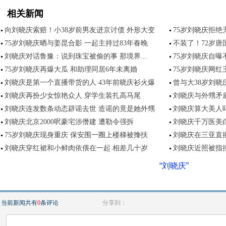
相关新闻
向刘晓庆索赔！小38岁前男友进京讨债 外形大变
75岁刘晓庆拒绝
75岁刘晓庆晒与姜昆合影 一起主持过83年春晚
不装了！72岁
刘晓庆对话鲁豫：说到珠宝被偷的事 那境界...
75岁刘晓庆自曝
75岁刘晓庆再爆大瓜 和助理同居6年未离婚
75岁刘晓庆网红
刘晓庆是第一个直播带货的人 43年前晓庆衫火爆
曾与大38岁刘晓
刘晓庆再扮少女惊艳众人 穿学生装扎高马尾
刘晓庆与外甥矛盾
刘晓庆连发数条动态辟谣去世 造谣的竟是她外甥
刘晓庆算大美人
刘晓庆北京2000呎豪宅涉僭建 遭勒令强拆
刘晓庆千万医美
75岁刘晓庆现身重庆 保安围一圈上楼梯被搀扶
刘晓庆在三亚直
刘晓庆穿红裙和小鲜肉依偎在一起 相差几十岁
刘晓庆近照被指
“刘晓庆”
当前新闻共有
0
条评论
分享到：