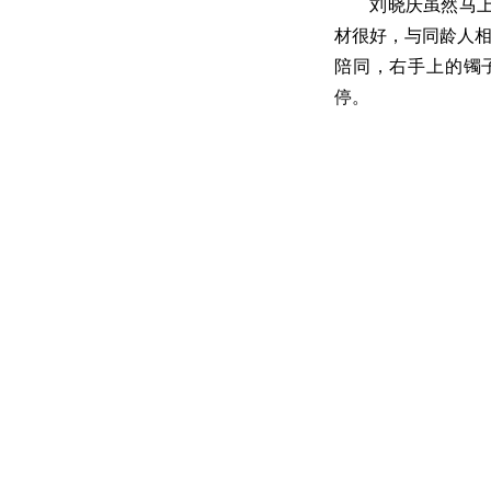
刘晓庆虽然马上年
材很好，与同龄人
陪同，右手上的镯
停。