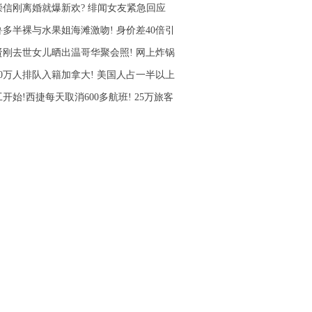
崇信刚离婚就爆新欢? 绯闻女友紧急回应
鲁多半裸与水果姐海滩激吻! 身价差40倍引
贤刚去世女儿晒出温哥华聚会照! 网上炸锅
10万人排队入籍加拿大! 美国人占一半以上
开始!西捷每天取消600多航班! 25万旅客