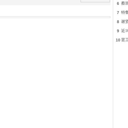
6
蔡
7
特
8
谢
9
近
10
罢工