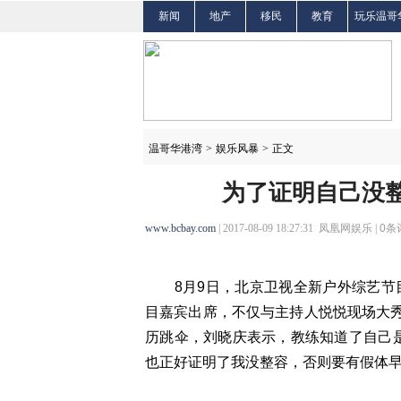
新闻
地产
移民
教育
玩乐温哥
温哥华港湾
>
娱乐风暴
>
正文
为了证明自己没整
www.bcbay.com
| 2017-08-09 18:27:31 凤凰网娱乐 |
0
条
8月9日，北京卫视全新户外综艺节目
目嘉宾出席，不仅与主持人悦悦现场大秀
历跳伞，刘晓庆表示，教练知道了自己
也正好证明了我没整容，否则要有假体早飞