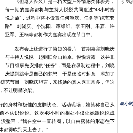
《但愿人长久》是一档大型户外情感类体验秀，
5
59
每一期的嘉宾都将与主持人悦悦共同度过“48小时蜜
悦之旅”，过程中将不设置任何游戏、任务等“综艺套
路”，刘晓庆、小沈阳、谭维维、李玉刚、乐嘉、许
亚军、王楠等都将作为嘉宾出现在节目中。
发布会上还进行了简短的看片，首期嘉宾刘晓庆
与主持人悦悦一起到旧金山跳伞。悦悦透露，这并非
节目组事先安排的“任务”，而是在录制过程中，刘晓
庆提到跳伞是自己的梦想，于是便临时起意，添加了
外综艺节目，刘晓庆坦言，来找她的真人秀非常多，但这
的，不让明星吵架。
48小
的身材和极佳的皮肤状态。活动现场，她笑称自己从
前不认识悦悦。这次48小时的相处不仅让她跟悦悦成
己没整容，“我在空中一直转圈，以自由落体的形态往下
体都得吹到天上去了。”