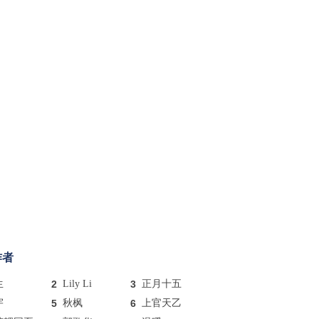
作者
生
2
Lily Li
3
正月十五
宇
5
秋枫
6
上官天乙