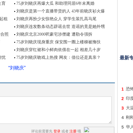
生育
75岁刘晓庆再爆大瓜 和助理同居6年未离婚
刘晓庆是第一个直播带货的人 43年前晓庆衫火爆
不起租
刘晓庆再扮少女惊艳众人 穿学生装扎高马尾
刘晓庆连发数条动态辟谣去世 造谣的竟是她外甥
雪合照
刘晓庆北京2000呎豪宅涉僭建 遭勒令强拆
露
75岁刘晓庆现身重庆 保安围一圈上楼梯被搀扶
刘晓庆穿红裙和小鲜肉依偎在一起 相差几十岁
担忧
75岁刘晓庆吻戏上热搜 网友：借位还是真亲？
最新
“刘晓庆”
1
恐怖
2
印
3
大
4
刚
5
华
评论前需要先
登录
或者
注册
哦