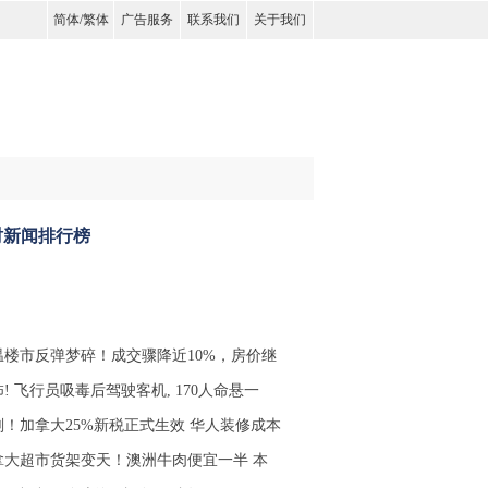
简体
/
繁体
广告服务
联系我们
关于我们
时新闻排行榜
温楼市反弹梦碎！成交骤降近10%，房价继
! 飞行员吸毒后驾驶客机, 170人命悬一
刚！加拿大25%新税正式生效 华人装修成本
拿大超市货架变天！澳洲牛肉便宜一半 本