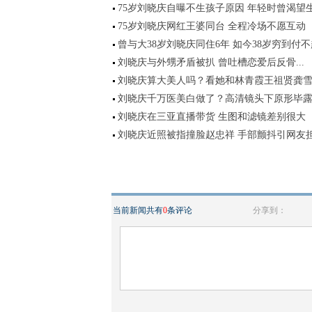
75岁刘晓庆自曝不生孩子原因 年轻时曾渴望
75岁刘晓庆网红王婆同台 全程冷场不愿互动
曾与大38岁刘晓庆同住6年 如今38岁穷到付
刘晓庆与外甥矛盾被扒 曾吐槽恋爱后反骨...
刘晓庆算大美人吗？看她和林青霞王祖贤龚
刘晓庆千万医美白做了？高清镜头下原形毕
刘晓庆在三亚直播带货 生图和滤镜差别很大
刘晓庆近照被指撞脸赵忠祥 手部颤抖引网友
当前新闻共有
0
条评论
分享到：