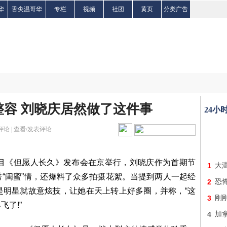
华
舌尖温哥华
专栏
视频
社团
黄页
分类广告
容 刘晓庆居然做了这件事
24小
评论 |
查看/发表评论
《但愿人长久》发布会在京举行，刘晓庆作为首期节
1
大
“闺蜜”情，还爆料了众多拍摄花絮。当提到两人一起经
2
恐怖
是明星就故意炫技，让她在天上转上好多圈，并称，“这
3
刚
了!”
4
加