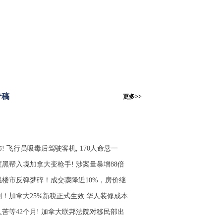
专稿
更多>>
! 飞行员吸毒后驾驶客机, 170人命悬一
度黑帮入境加拿大变枪手! 涉案量暴增88倍
温楼市反弹梦碎！成交骤降近10%，房价继
刚！加拿大25%新税正式生效 华人装修成本
人苦等42个月! 加拿大联邦法院对移民部出