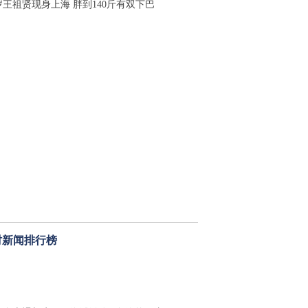
岁王祖贤现身上海 胖到140斤有双下巴
时新闻排行榜