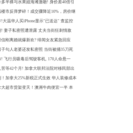
鲁多半裸与水果姐海滩激吻! 身价差40倍引
温楼市反弹梦碎！成交骤降近10%，房价继
!大温华人买iPhone显示"已送达" 查监控
剧! 妻子私密照遭泄露 丈夫当街狂刺情敌
崇信刚离婚就爆新欢? 绯闻女友紧急回应
男子勾人老婆还发私密照 当街被捅35刀死
! 飞行员吸毒后驾驶客机, 170人命悬一
人苦等42个月! 加拿大联邦法院对移民部出
刚！加拿大25%新税正式生效 华人装修成本
拿大超市货架变天！澳洲牛肉便宜一半 本