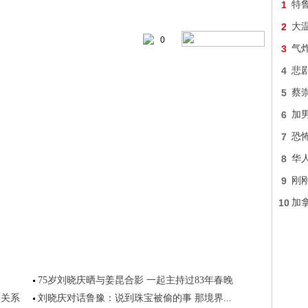
1
特
2
大
0
3
气炸
4
悲
5
蔡
6
加
7
恐怖
8
华
9
刚
10
加
75岁刘晓庆晒与姜昆合影 一起主持过83年春晚
实关系
刘晓庆对话鲁豫：说到珠宝被偷的事 那境界...