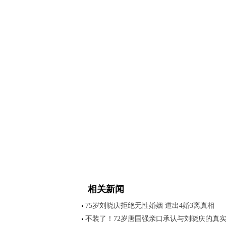
相关新闻
75岁刘晓庆拒绝无性婚姻 道出4婚3离真相
不装了！72岁唐国强亲口承认与刘晓庆的真