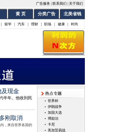
广告服务
|
联系我们
|
关于我们
黄 页
分类广告
北美省钱
|
留学
|
汽车
|
理财
|
职场
|
健康
|
时尚
物及现金
约半年。他收到民
世界杯
伊朗战争
加国大选
鲁多刚取消
博励治
卡尼
在内，来自世界各国的
美加贸易战