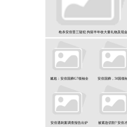
枪杀安倍晋三疑犯 拘留半年收大量礼物及现
尴尬：安倍国葬G7领袖全
安倍国葬，50国领
安倍遇刺案调查报告出炉
被紧急切割? 安倍