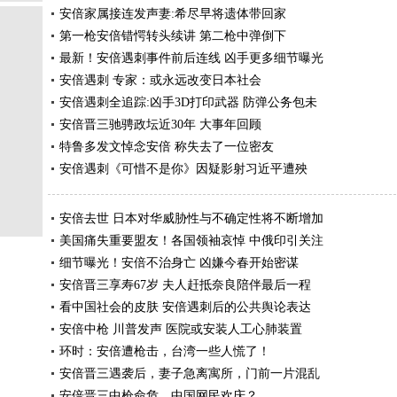
安倍家属接连发声妻:希尽早将遗体带回家
第一枪安倍错愕转头续讲 第二枪中弹倒下
最新！安倍遇刺事件前后连线 凶手更多细节曝光
安倍遇刺 专家：或永远改变日本社会
安倍遇刺全追踪:凶手3D打印武器 防弹公务包未
安倍晋三驰骋政坛近30年 大事年回顾
特鲁多发文悼念安倍 称失去了一位密友
安倍遇刺《可惜不是你》因疑影射习近平遭殃
安倍去世 日本对华威胁性与不确定性将不断增加
美国痛失重要盟友！各国领袖哀悼 中俄印引关注
细节曝光！安倍不治身亡 凶嫌今春开始密谋
安倍晋三享寿67岁 夫人赶抵奈良陪伴最后一程
看中国社会的皮肤 安倍遇刺后的公共舆论表达
安倍中枪 川普发声 医院或安装人工心肺装置
环时：安倍遭枪击，台湾一些人慌了！
安倍晋三遇袭后，妻子急离寓所，门前一片混乱
安倍晋三中枪命危，中国网民欢庆？