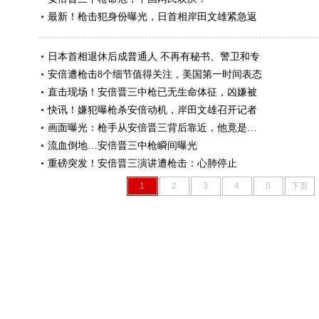
最新！枪击犯身份曝光，日首相岸田文雄紧急返
日本首相退休后成普通人 不再有秘书、警卫和专
安倍遭枪击8个细节值得关注，美国第一时间表态
直击现场！安倍晋三中枪已无生命体征，凶嫌被
快讯！嫌犯曝枪杀安倍动机，岸田文雄召开记者
画面曝光：枪手从安倍晋三背后靠近，他竟是…
流血倒地…安倍晋三中枪瞬间曝光
重磅突发！安倍晋三演讲遭枪击：心肺停止
1
2
3
4
5
下页