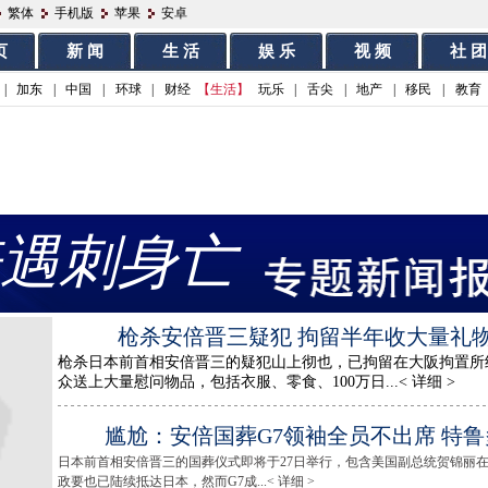
繁体
手机版
苹果
安卓
页
新 闻
生 活
娱 乐
视 频
社 团
|
加东
|
中国
|
环球
|
财经
【生活】
玩乐
|
舌尖
|
地产
|
移民
|
教育
遇刺身亡
枪杀安倍晋三疑犯 拘留半年收大量礼
枪杀日本前首相安倍晋三的疑犯山上彻也，已拘留在大阪拘置所
众送上大量慰问物品，包括衣服、零食、100万日...< 详细 >
尴尬：安倍国葬G7领袖全员不出席 特
日本前首相安倍晋三的国葬仪式即将于27日举行，包含美国副总统贺锦丽
政要也已陆续抵达日本，然而G7成...< 详细 >