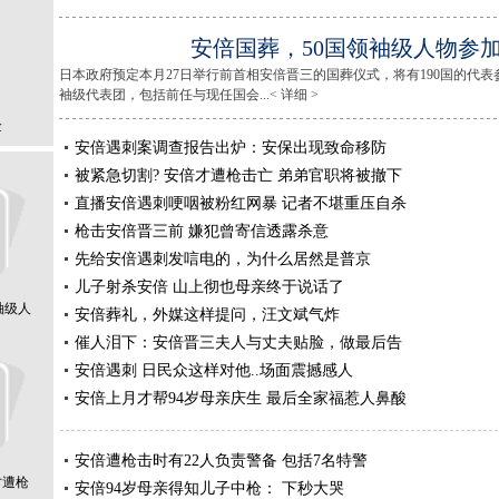
安倍国葬，50国领袖级人物参
日本政府预定本月27日举行前首相安倍晋三的国葬仪式，将有190国的代表
袖级代表团，包括前任与现任国会...< 详细 >
金
安倍遇刺案调查报告出炉：安保出现致命移防
被紧急切割? 安倍才遭枪击亡 弟弟官职将被撤下
直播安倍遇刺哽咽被粉红网暴 记者不堪重压自杀
枪击安倍晋三前 嫌犯曾寄信透露杀意
先给安倍遇刺发唁电的，为什么居然是普京
儿子射杀安倍 山上彻也母亲终于说话了
袖级人
安倍葬礼，外媒这样提问，汪文斌气炸
催人泪下：安倍晋三夫人与丈夫贴脸，做最后告
安倍遇刺 日民众这样对他..场面震撼感人
安倍上月才帮94岁母亲庆生 最后全家福惹人鼻酸
安倍遭枪击时有22人负责警备 包括7名特警
才遭枪
安倍94岁母亲得知儿子中枪： 下秒大哭