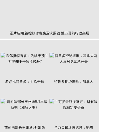
图片新闻:被控欺诈贪腐及洗黑钱 兰万灵前行政高层
希尔批特鲁多：为啥干预
特鲁多拒绝道歉，加拿大
前司法部长王州迪9月出版
兰万灵最终没逃过：魁省