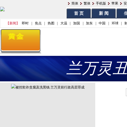
简体
繁体
手机版
苹果
安
首 页
新 闻
生
【新闻】
即时
|
焦点
|
热图
|
大温
|
加国
|
加东
|
中国
|
环球
|
兰万灵