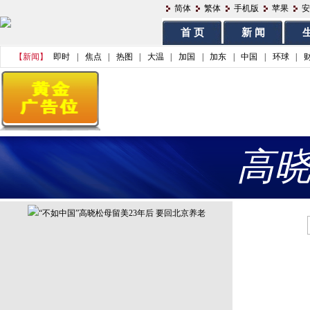
简体
繁体
手机版
苹果
安
首 页
新 闻
生
【新闻】
即时
|
焦点
|
热图
|
大温
|
加国
|
加东
|
中国
|
环球
|
高