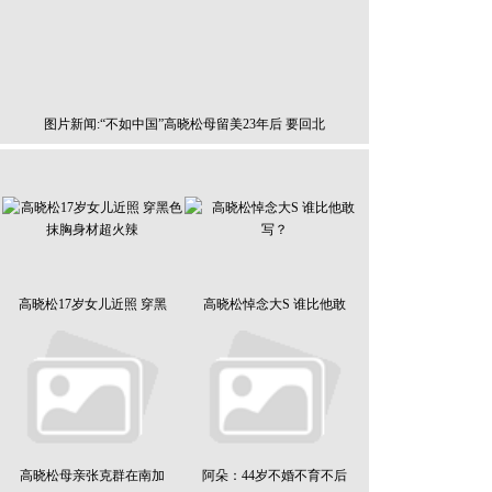
图片新闻:“不如中国”高晓松母留美23年后 要回北
高晓松17岁女儿近照 穿黑
高晓松悼念大S 谁比他敢
高晓松母亲张克群在南加
阿朵：44岁不婚不育不后