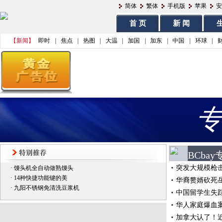
简体
繁体
手机版
苹果
安
首 页
新 闻
生
【新闻】
即时
|
焦点
|
热图
|
大温
|
加国
|
加东
|
中国
|
环球
|
BCbay
突发大规模枪
·
馒头机全自动做熟馒头
·
14种快捷功能键的美
华裔赘婿砍死岳
·
九阳不锈钢免清洗豆浆机
中国留学生失踪
华人家庭爆血
加拿大认了！近