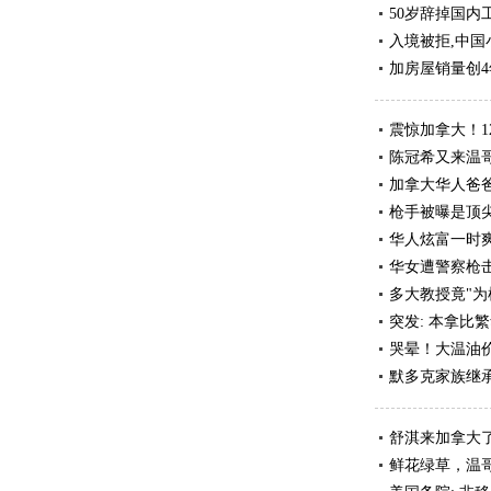
50岁辞掉国
入境被拒,中国
加房屋销量创4
震惊加拿大！1
陈冠希又来温哥
加拿大华人爸爸
枪手被曝是顶尖
华人炫富一时
华女遭警察枪
多大教授竟"为
突发: 本拿比
哭晕！大温油
默多克家族继承
舒淇来加拿大了
鲜花绿草，温