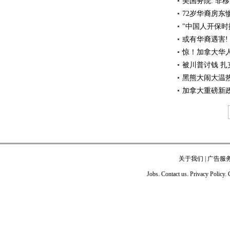
美国务院: 非
72岁华裔房东
"中国人开保时
或有华裔遇害!
惊！加拿大华
被川普讨钱 
黑熊大闹大温热
加拿大重磅新
关于我们
|
广告服
Jobs. Contact us. Privacy Policy