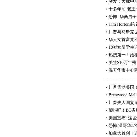
突发：大批中
十多年前 老王
恐怖: 华裔男
Tim Hort
川普与马斯克
华人女首富竟
18岁女留学生
热搜第一！始
美签$10万年
温哥华市中心
川普震动美国！
Brentwood
川普夫人国宴造
颤抖吧！BC
美国宣布: 这
恐怖:温哥华3
加拿大首创！这