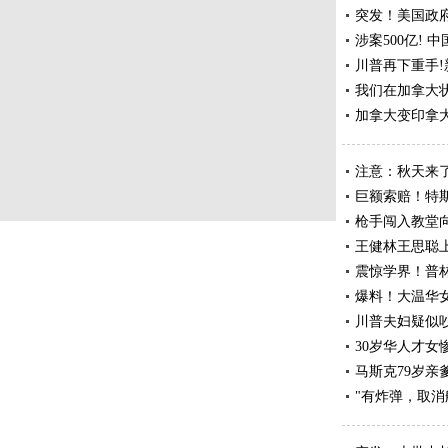
突发！美国政府
涉案500亿! 
川普再下重手!
我们在加拿大
加拿大变印拿大
注意：秋天来
巨额索赔！特斯
枪手闯入教堂向
王健林王思聪上
震惊学界！普
爆料！大温华
川普夫妇疑似
30岁华人才
马斯克79岁亲
"有炸弹，取消