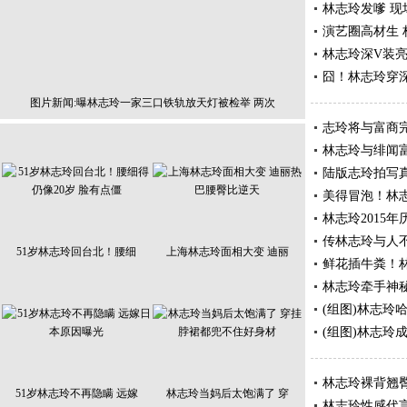
林志玲发嗲 现
演艺圈高材生
林志玲深V装亮
囧！林志玲穿
图片新闻:曝林志玲一家三口铁轨放天灯被检举 两次
志玲将与富商
林志玲与绯闻
陆版志玲拍写
美得冒泡！林志
林志玲2015
传林志玲与人
51岁林志玲回台北！腰细
上海林志玲面相大变 迪丽
鲜花插牛粪！
林志玲牵手神
(组图)林志玲
(组图)林志玲
林志玲裸背翘
51岁林志玲不再隐瞒 远嫁
林志玲当妈后太饱满了 穿
林志玲性感代