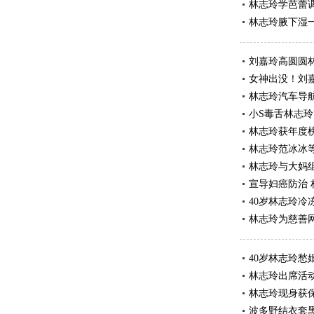
林志玲学芭蕾
林志玲腋下湿一
刘嘉玲高圆圆
女神出没！刘
林志玲汽车导
小S毒舌林志玲
林志玲获年度
林志玲范冰冰等
林志玲与大妈
宣导妇癌防治
40岁林志玲冷
林志玲为慈善
40岁林志玲愁
林志玲出席活
林志玲现身获
波多野结衣套黑