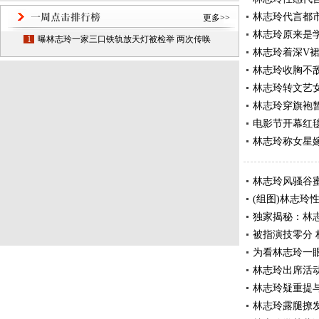
林志玲代言都
更多>>
林志玲原来是
1
曝林志玲一家三口铁轨放天灯被检举 两次传唤
林志玲着深V
林志玲收胸不
林志玲转文艺
林志玲穿旗袍
电影节开幕红
林志玲称女星
林志玲风骚谷
(组图)林志玲
独家揭秘：林
被指演技零分
为看林志玲一
林志玲出席活
林志玲疑重提
林志玲露腿撩