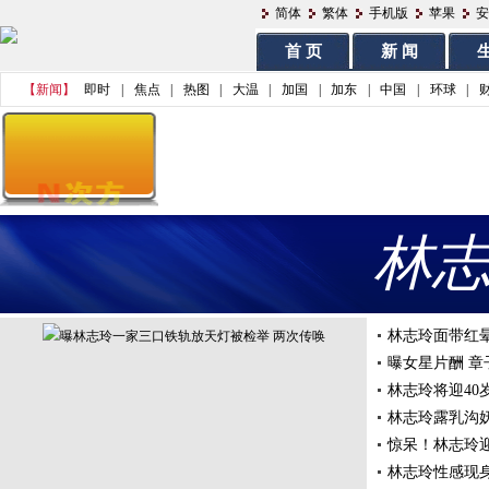
简体
繁体
手机版
苹果
安
首 页
新 闻
生
【新闻】
即时
|
焦点
|
热图
|
大温
|
加国
|
加东
|
中国
|
环球
|
林
林志玲面带红
曝女星片酬 章
林志玲将迎40
林志玲露乳沟
惊呆！林志玲迎
林志玲性感现