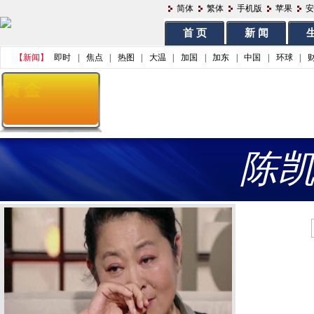
简体
繁体
手机版
苹果
安
首 页
新 闻
生
【新闻】
即时
|
焦点
|
热图
|
大温
|
加国
|
加东
|
中国
|
环球
|
陈