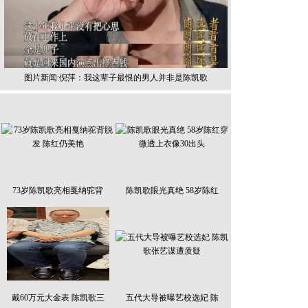
图片新闻:倪萍：我这辈子最恨的男人并非是陈凯歌
73岁陈凯歌亮相戛纳驼背
陈凯歌眼光真绝 58岁陈红
戴60万元大金表 陈凯歌三
五代大导被曝艺校选妃 陈