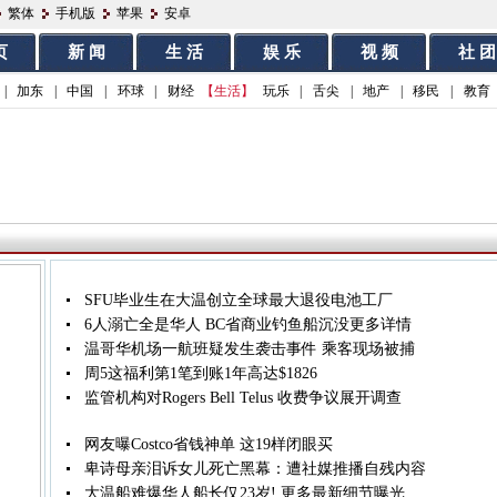
繁体
手机版
苹果
安卓
页
新 闻
生 活
娱 乐
视 频
社 团
|
加东
|
中国
|
环球
|
财经
【生活】
玩乐
|
舌尖
|
地产
|
移民
|
教育
SFU毕业生在大温创立全球最大退役电池工厂
6人溺亡全是华人 BC省商业钓鱼船沉没更多详情
温哥华机场一航班疑发生袭击事件 乘客现场被捕
周5这福利第1笔到账1年高达$1826
监管机构对Rogers Bell Telus 收费争议展开调查
网友曝Costco省钱神单 这19样闭眼买
卑诗母亲泪诉女儿死亡黑幕：遭社媒推播自残内容
大温船难爆华人船长仅23岁! 更多最新细节曝光