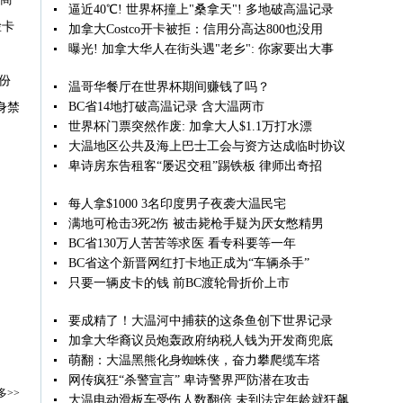
逼近40℃! 世界杯撞上"桑拿天"! 多地破高温记录
脸卡
加拿大Costco开卡被拒：信用分高达800也没用
曝光! 加拿大华人在街头遇"老乡": 你家要出大事
身份
温哥华餐厅在世界杯期间赚钱了吗？
BC省14地打破高温记录 含大温两市
身禁
世界杯门票突然作废: 加拿大人$1.1万打水漂
大温地区公共及海上巴士工会与资方达成临时协议
卑诗房东告租客“屡迟交租”踢铁板 律师出奇招
每人拿$1000 3名印度男子夜袭大温民宅
满地可枪击3死2伤 被击毙枪手疑为厌女憋精男
BC省130万人苦苦等求医 看专科要等一年
BC省这个新晋网红打卡地正成为“车辆杀手”
只要一辆皮卡的钱 前BC渡轮骨折价上市
要成精了！大温河中捕获的这条鱼创下世界记录
加拿大华裔议员炮轰政府纳税人钱为开发商兜底
萌翻：大温黑熊化身蜘蛛侠，奋力攀爬缆车塔
网传疯狂“杀警宣言” 卑诗警界严防潜在攻击
多>>
大温电动滑板车受伤人数翻倍 未到法定年龄就狂飙