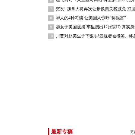
6
突发! 加拿大将再次让步换美关税减免 打
7
华人的4种习惯 让美国人惊呼“你很富”
8
加女子美国被捕 车里搜出12张假ID 真实
9
川普对赴美生子下狠手!违规者被撤签、终
10
最新专稿
更