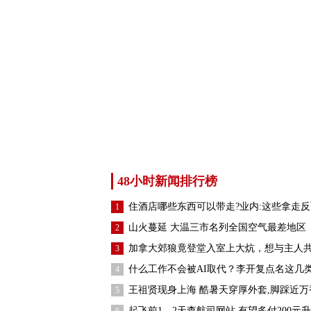
48小时新闻排行榜
住酒店哪些东西可以带走?业内:这些拿走反
1
山火蔓延 大温三市名列全国空气最差地区
2
加拿大郊狼竟登堂入室上大炕，想与主人
3
什么工作不会被AI取代？李开复点名这几
4
王祖贤现身上海 酷暑天穿厚外套,脚踩近万
5
起飞前1、2天查航司网站 有望多付200元