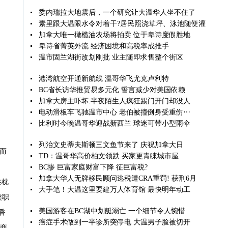
委内瑞拉大地震后，一个研究让大温华人坐不住了
素里跟大温限水令对着干?居民照浇草坪、泳池随便灌
加拿大唯一橄榄油农场将拍卖 位于卑诗度假胜地
卑诗省菁英外流 经济困境和高税率成推手
温市固兰湖街改划刚批 业主随即求售整个街区
港湾航空开通新航线 温哥华飞尤克卢利特
BC省长访华推贸易多元化 誓言减少对美国依赖
加拿大房主吓坏:半夜陌生人疯狂踢门开门却没人
电动滑板车飞驰温市中心 老伯被撞倒身受重伤⋯
比利时今晚温哥华迎战新西兰 球迷可带小型雨伞
列治文史蒂夫斯顿三文鱼节来了 庆祝加拿大日
而
TD：温哥华高价柏文领跌 买家更青睐城市屋
BC惨 巨富家庭财富下降 征巨富税?
加拿大华人无牌移民顾问逃税遭CRA重罚! 获刑6月
共枕
大手笔！大温这里要建万人体育馆 最快明年动工
类职
美国游客在BC湖中划艇溺亡 一个细节令人惋惜
香
癌症手术做到一半诊所突停电 大温男子脸被切开
升商