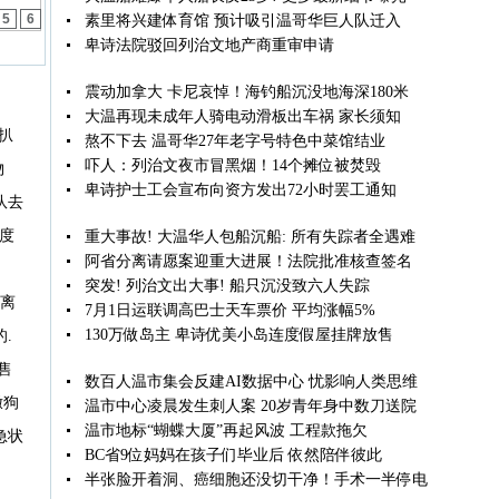
5
6
素里将兴建体育馆 预计吸引温哥华巨人队迁入
卑诗法院驳回列治文地产商重审申请
院
震动加拿大 卡尼哀悼！海钓船沉没地海深180米
大温再现未成年人骑电动滑板出车祸 家长须知
扒
熬不下去 温哥华27年老字号特色中菜馆结业
吓人：列治文夜市冒黑烟！14个摊位被焚毁
物
卑诗护士工会宣布向资方发出72小时罢工通知
队去
度
重大事故! 大温华人包船沉船: 所有失踪者全遇难
阿省分离请愿案迎重大进展！法院批准核查签名
突发! 列治文出大事! 船只沉没致六人失踪
撤离
7月1日运联调高巴士天车票价 平均涨幅5%
130万做岛主 卑诗优美小岛连度假屋挂牌放售
.
售
数百人温市集会反建AI数据中心 忧影响人类思维
撒狗
温市中心凌晨发生刺人案 20岁青年身中数刀送院
温市地标“蝴蝶大厦”再起风波 工程款拖欠
急状
BC省9位妈妈在孩子们毕业后 依然陪伴彼此
半张脸开着洞、癌细胞还没切干净！手术一半停电