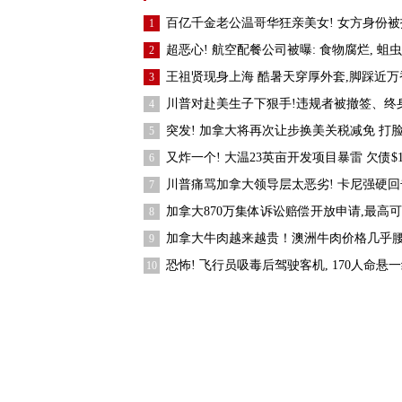
百亿千金老公温哥华狂亲美女! 女方身份被
1
超恶心! 航空配餐公司被曝: 食物腐烂, 蛆虫
2
王祖贤现身上海 酷暑天穿厚外套,脚踩近万
3
川普对赴美生子下狠手!违规者被撤签、终
4
突发! 加拿大将再次让步换美关税减免 打
5
又炸一个! 大温23英亩开发项目暴雷 欠债$1
6
川普痛骂加拿大领导层太恶劣! 卡尼强硬回
7
加拿大870万集体诉讼赔偿开放申请,最高
8
加拿大牛肉越来越贵！澳洲牛肉价格几乎
9
恐怖! 飞行员吸毒后驾驶客机, 170人命悬
10