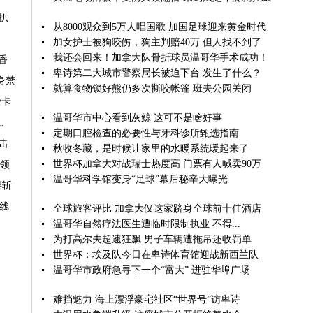
扒
从8000观众到5万人唱国歌 加国足球迎来黄金时代
加女护士被狗咬伤，狗主判赔40万 但人找不到了
我还会回来！加拿大队骨折球员温哥华手术成功！
香
卑诗第二大城市警察局长被迫下台 发生了什么？
身禁
就算食物锁好熊仍多次撕咬帐篷 班夫公园关闭
脸卡
温哥华市中心看到灰鲸 这可不是啥好事
.
定期口腔检查的必要性与牙科诊所甄选指南
击
秋收冬藏，是时候让家里的水暖系统暖起来了
世界杯加拿大对战瑞士热度高 门票有人喊卖90万
可领
温哥华科学馆变身“足球”幕后秘辛大曝光
腰斩
一线
全球旅客评比 加拿大仅这家跻身全球前十佳酒店
温哥华自然疗法医生遭临时限制执业 不得...
为打高尔夫超速狂飙 男子车辆遭拖吊还收罚单
世界杯：埃及队今日在卑诗体育馆迎战新西兰队
温哥华市政府急寻下一个“富大” 进驻华埠广场
难挡魅力 海上漂浮豪宅社区“世界号”访卑诗