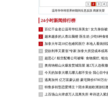
1
2
3
4
大温电单车超速躲开追截逆行撞车骑士重伤送
24小时新闻排行榜
百亿千金老公温哥华狂亲美女! 女方身份被
1
越来越多的人查出脑梗 医生劝 少吃6种食
2
加拿大年花10亿包难民医疗 本地人看病排
3
贷款利率又要涨?专家:加拿大房贷成本或再
4
超恶心! 航空配餐公司被曝: 食物腐烂, 蛆虫
5
奥肯纳根山火爆发焚城毁屋 逾2万人连夜
6
今天的加拿大哪儿哪儿都不安全 我心目中的
7
逃离加州 亿万富豪认赔 豪宅降价8700万出
8
特鲁多转型恋爱博主？陪水果姐欧洲游狂
9
上百场山火肆虐万人流离失所 卑诗进入紧
10