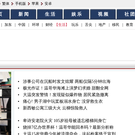
繁体
手机版
苹果
安卓
页
新 闻
生 活
娱 乐
视 频
社 团
|
加东
|
中国
|
环球
|
财经
【生活】
玩乐
|
舌尖
|
地产
|
移民
|
教育
涉事公司在沉船时发文炫耀 两船仅隔5分钟出海
极光作证！温哥华海滩上演梦幻求婚 甜翻全网
大温突发警情！发现疑似爆炸物 居民紧急撤离
痛心! 男子湖中玩桨板溺水身亡 没穿救生衣
新西敏公寓三级大火 云梯惊险救人
卑诗安老院火灾 105岁祖母被遗忘楼梯间身亡
烧掉7亿办世界杯！温哥华能回本吗？最新分析称
大温15岁华裔少年被流弹夺命，这起枪案终于宣判