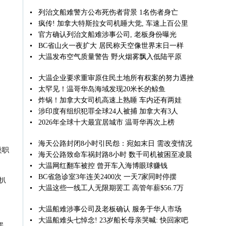
列治文船难警方公布死伤者背景 1名伤者身亡
疯传! 加拿大特斯拉女司机睡大觉, 车速上百公里
官方确认列治文船难涉事公司, 老板身份曝光
BC省山火一夜扩大 居民称天空像世界末日一样
大温发布空气质量警告 野火烟雾飘入低陆平原
大温企业要求重审原住民土地所有权案的努力遇挫
太罕见！温哥华岛海域发现20米长的鲸鱼
炸锅！加拿大女司机高速上熟睡 车内还有两娃
涉印度有组织犯罪全球24人被捕 加拿大有3人
2026年全球十大最宜居城市 温哥华再次上榜
海天公路封闭8小时引民怨：宛如末日 需改变情况
类职
海天公路致命车祸封路8小时 数千司机被困至凌晨
大温网红翻车被控 曾开车入海博眼球赚钱
BC省急诊室3年连关2400次 一天7家同时停摆
扒
大温这些一线工人无限期罢工 高管年薪$56.7万
大温船难涉事公司及老板确认 服务于华人市场
大温船难头七悼念! 23岁船长母亲哭喊: 快回家吧
罪