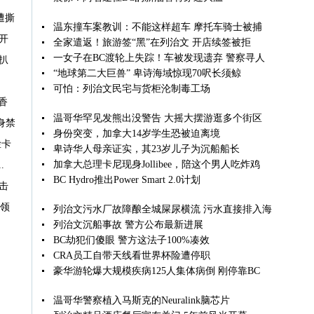
遭撕
温东撞车案教训：不能这样超车 摩托车骑士被捕
开
全家遣返！旅游签“黑”在列治文 开店续签被拒
一女子在BC渡轮上失踪！车被发现遗弃 警察寻人
扒
“地球第二大巨兽” 卑诗海域惊现70呎长须鲸
可怕：列治文民宅与货柜沦制毒工场
香
温哥华罕见发熊出没警告 大摇大摆游逛多个街区
身禁
身份突变，加拿大14岁学生恐被迫离境
脸卡
卑诗华人母亲证实，其23岁儿子为沉船船长
加拿大总理卡尼现身Jollibee，陪这个男人吃炸鸡
.
BC Hydro推出Power Smart 2.0计划
击
可领
列治文污水厂故障酿全城屎尿横流 污水直接排入海
列治文沉船事故 警方公布最新进展
BC劫犯们傻眼 警方这法子100%凑效
CRA员工自带天线看世界杯险遭停职
豪华游轮爆大规模疾病125人集体病倒 刚停靠BC
温哥华警察植入马斯克的Neuralink脑芯片