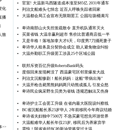
官宣! 大温新马西隧道成本涨至$85亿 2031年通车
变化
列治文船难头七悼念 近百人呼唤失踪者回家
大温都会局工会宣布无限期罢工 公园垃圾桶满泻
直播
情
卑诗南部山火失控发疏散令 直升机队通宵灭火
买菜省钱 大温非赢利超市 售价比普通商店低一半
人致
又是辛格！落地加拿大才6天，印度男7刀捅死妻子
卑诗华人租务及分契协会成立 助人避免物业纠纷
大温外勤职工升级罢工涉及25个区域公园
联邦斥资百亿升级RobertsBank码头
度假回来发现树没了 西温豪宅区邻里爆发大战
列治文沉船惨剧！船长妈妈：这船“带病出海”
大温开枪击毙黑熊妈妈两只幼熊成孤儿 引发众怒
卑诗民众疯采野生贝类为省钱 违规恐触法又伤身
卑诗护士工会罢工升级 在省内最大医院设纠察线
BC省沉船船长系23岁华人 2年前移民今年商议结婚
卑诗省夫妇独中7500万 不急买豪宅想先环游世界
大温船难华人船长年仅23岁, 移民后为养家弃学
多>>
震惊！阿省途径BC的新油管将穿过大温