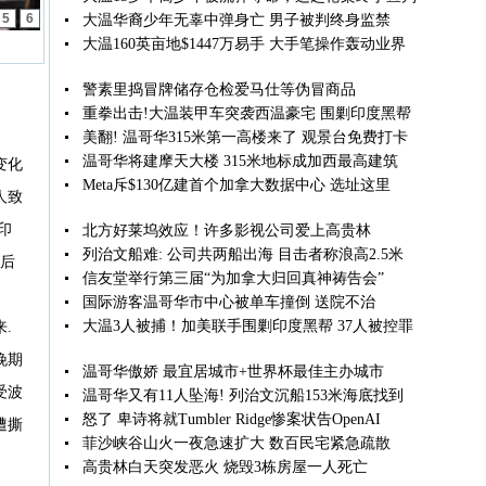
5
6
大温华裔少年无辜中弹身亡 男子被判终身监禁
大温160英亩地$1447万易手 大手笔操作轰动业界
警素里捣冒牌储存仓检爱马仕等伪冒商品
重拳出击!大温装甲车突袭西温豪宅 围剿印度黑帮
美翻! 温哥华315米第一高楼来了 观景台免费打卡
温哥华将建摩天大楼 315米地标成加西最高建筑
变化
Meta斥$130亿建首个加拿大数据中心 选址这里
人致
印
北方好莱坞效应！许多影视公司爱上高贵林
列治文船难: 公司共两船出海 目击者称浪高2.5米
在后
信友堂举行第三届“为加拿大归回真神祷告会”
国际游客温哥华市中心被单车撞倒 送院不治
大温3人被捕！加美联手围剿印度黑帮 37人被控罪
.
晚期
温哥华傲娇 最宜居城市+世界杯最佳主办城市
受波
温哥华又有11人坠海! 列治文沉船153米海底找到
怒了 卑诗将就Tumbler Ridge惨案状告OpenAI
遭撕
菲沙峡谷山火一夜急速扩大 数百民宅紧急疏散
高贵林白天突发恶火 烧毁3栋房屋一人死亡