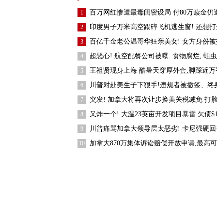
百万网红惨遭最毒闺密设局 付80万赎金仍
1
印度男子万米高空踢碎飞机逃生窗! 还想打
2
百亿千金老公温哥华狂亲美女! 女方身份被
3
超恶心! 航空配餐公司被曝: 食物腐烂, 蛆虫
4
王祖贤现身上海 酷暑天穿厚外套,脚踩近万
5
川普对赴美生子下狠手!违规者被撤签、终
6
突发! 加拿大将再次让步换美关税减免 打
7
又炸一个! 大温23英亩开发项目暴雷 欠债$1
8
川普痛骂加拿大领导层太恶劣! 卡尼强硬回
9
加拿大870万集体诉讼赔偿开放申请,最高
10