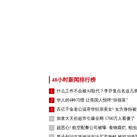
48小时新闻排行榜
什么工作不会被AI取代？李开复点名这几
1
华人的4种习惯 让美国人惊呼“你很富”
2
百亿千金老公温哥华狂亲美女! 女方身份被
3
加拿大天价超市引爆全网 1700万人看傻了
4
超恶心! 航空配餐公司被曝: 食物腐烂, 蛆虫
5
男子列治文等地涉非法买卖海鲜 被控29项