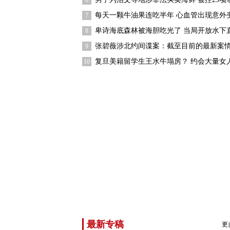
6
每天一颗牛油果连吃半年 心血管出现意外
7
卑诗海底森林被海胆吃光了 当局开放水下
8
张碧薇涉北约间谍案：截至目前的最新案
9
复旦美籍留学生王水牛塌房？ 约会大量女
10
最新专稿
更