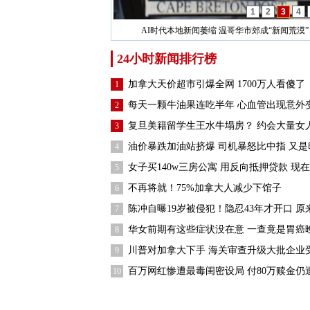
1
2
3
4
AI时代本地新闻萎缩 温哥华市郊成“新闻荒漠”
24小时新闻排行榜
加拿大天价超市引爆全网 1700万人看傻了
1
每天一颗牛油果连吃半年 心血管出现意外
2
复旦美籍留学生王水牛塌房？ 约会大量女
3
油价暴跌加油站挤爆 司机暴怒比中指 又是
4
女子买140w三房公寓 用反向抵押贷款 现
5
不再将就！75%加拿大人减少下馆子
6
陈冲自曝19岁被侵犯！隐忍43年才开口 原来
7
华女前期有这些症状没在意 一查竟是胃癌
8
川普对加拿大下手 海关审查升级大批企业
9
百万网红惨遭最毒闺密设局 付80万赎金仍
10