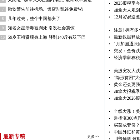
6
2025报税
微软警告前往机场、饭店别乱连免费Wi
7
加拿大人规划
12月贸易逆
几年过去，整个中国都变了
8
知名女星涉毒被判死 引发社会震惊
9
注意! 拥有多
最新数据释放
59岁王祖贤现身上海 胖到140斤有双下巴
10
1月加国通胀回
突发：金价跌破
经济学家称税
美股突发大跌
“隐形贫困”
黄金还会更强 
加拿大报税季
加拿大2026
全线大涨！美
道指涨300
买菜成奢侈？
中国外汇和黄
最新专稿
更多>>
川普预测 这时