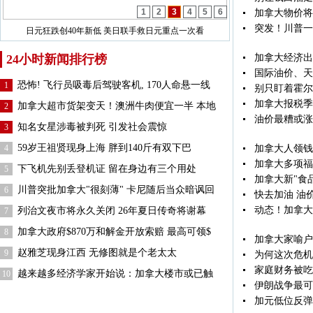
1
2
3
4
5
6
加拿大物价将
突发！川普一
日元狂跌创40年新低 美日联手救日元重点一次看
24小时新闻排行榜
加拿大经济出
国际油价、天
恐怖! 飞行员吸毒后驾驶客机, 170人命悬一线
1
别只盯着霍尔
加拿大报税季
加拿大超市货架变天！澳洲牛肉便宜一半 本地
2
油价最糟或涨
知名女星涉毒被判死 引发社会震惊
3
59岁王祖贤现身上海 胖到140斤有双下巴
4
加拿大人领钱:
加拿大多项福利
下飞机先别丢登机证 留在身边有三个用处
5
加拿大新"食品
川普突批加拿大"很刻薄" 卡尼随后当众暗讽回
6
快去加油 油
动态！加拿大
列治文夜市将永久关闭 26年夏日传奇将谢幕
7
加拿大政府$870万和解金开放索赔 最高可领$
8
加拿大家喻户
赵雅芝现身江西 无修图就是个老太太
9
为何这次危机
家庭财务被吃
越来越多经济学家开始说：加拿大楼市或已触
10
伊朗战争最可
加元低位反弹