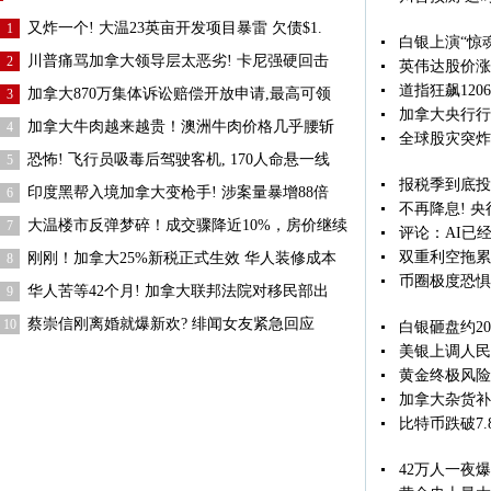
又炸一个! 大温23英亩开发项目暴雷 欠债$1.
1
白银上演“惊
川普痛骂加拿大领导层太恶劣! 卡尼强硬回击
2
英伟达股价涨
道指狂飙1206
加拿大870万集体诉讼赔偿开放申请,最高可领
3
加拿大央行行
加拿大牛肉越来越贵！澳洲牛肉价格几乎腰斩
4
全球股灾突炸
恐怖! 飞行员吸毒后驾驶客机, 170人命悬一线
5
报税季到底投
印度黑帮入境加拿大变枪手! 涉案量暴增88倍
6
不再降息! 
大温楼市反弹梦碎！成交骤降近10%，房价继续
7
评论：AI已
双重利空拖累
刚刚！加拿大25%新税正式生效 华人装修成本
8
币圈极度恐惧
华人苦等42个月! 加拿大联邦法院对移民部出
9
蔡崇信刚离婚就爆新欢? 绯闻女友紧急回应
10
白银砸盘约20
美银上调人民
黄金终极风险 
加拿大杂货补
比特币跌破7.
42万人一夜