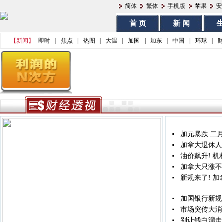
简体
繁体
手机版
苹果
安
首 页
新 闻
生
【新闻】
即时
|
焦点
|
热图
|
大温
|
加国
|
加东
|
中国
|
环球
|
加元暴跌 二
加拿大退休人
油价飙升! 
加拿大只涨不
新规来了! 
加国银行新规今
市场突传大消
别让钱白溜走!