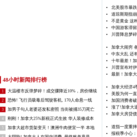
北美股市暴跌
道琼斯期指崩超
不是黄金 这
中国游客滞留
川普降息梦碎
加拿大闹穷 
中东大乱 还
十年最差！加
川普宣布对伊
最新！加拿大
48小时新闻排行榜
加拿大经济4
大温楼市反弹梦碎！成交骤降近10%，房价继续
1
美股为何一直
恐怖! 飞行员吸毒后驾驶客机, 170人命悬一线
2
加国消费者破
涨了!加拿大退
加男子勾人老婆还发私密照 当街被捅35刀死亡
3
加拿大房贷债
刚刚！加拿大25%新税正式生效 华人装修成本
4
道指一度重摔
加拿大超市货架变天！澳洲牛肉便宜一半 本地
5
报税季小心：
太阴险! 加拿大人在国内消费, 最终账单竟是