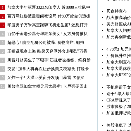
加拿大半年驱逐3323名印度人 近8000人排队中
1
贝森特宣布：
百万网红惨遭最毒闺密设局 付80万赎金仍遭撕
2
战火推高油价
美光财报成A
印度男子万米高空踢碎飞机逃生窗! 还想打开
3
加拿大人均财
百亿千金老公温哥华狂亲美女! 女方身份被扒
4
加元再创新低
超恶心! 航空配餐公司被曝: 食物腐烂, 蛆虫
5
4.78元! 
王祖贤现身上海 酷暑天穿厚外套,脚踩近万香
6
油价飙升料推
川普对赴美生子下狠手!违规者被撤签、终身禁
7
加拿大刚宣布
加拿大退休误
突发! 加拿大将再次让步换美关税减免 打脸卡
8
加拿大RES
又炸一个! 大温23英亩开发项目暴雷 欠债$1.
9
川普痛骂加拿大领导层太恶劣! 卡尼强硬回击
10
不把房留子女
别干! 华人
CRA新规来了
股市像极了2
加国抵押贷款
美股涨疯了 