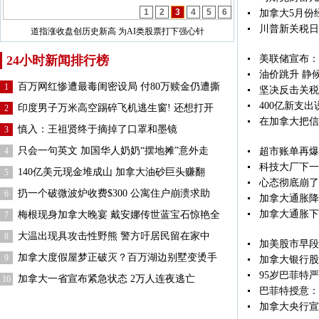
1
2
3
4
5
6
加拿大5月份
川普新关税日
道指涨收盘创历史新高 为AI类股票打下强心针
24小时新闻排行榜
美联储宣布：
油价跳升 静
百万网红惨遭最毒闺密设局 付80万赎金仍遭撕
1
坚决反击关税
400亿新支
印度男子万米高空踢碎飞机逃生窗! 还想打开
2
在加拿大把信
慎入：王祖贤终于摘掉了口罩和墨镜
3
只会一句英文 加国华人奶奶“摆地摊”意外走
4
超市账单再爆
科技大厂下一
140亿美元现金堆成山 加拿大油砂巨头赚翻
5
心态彻底崩了
扔一个破微波炉收费$300 公寓住户崩溃求助
6
加拿大通胀降至
加拿大通胀下
梅根现身加拿大晚宴 戴安娜传世蓝宝石惊艳全
7
大温出现具攻击性野熊 警方吁居民留在家中
8
加美股市早段
加拿大度假屋梦正破灭？百万湖边别墅变烫手
9
加拿大银行股
95岁巴菲特严
加拿大一省宣布紧急状态 2万人连夜逃亡
10
巴菲特授意：
加拿大央行宣