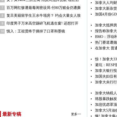
6
加拿大人均财
百万网红惨遭最毒闺密设局 付80万赎金仍遭撕
7
加拿大新杂货
加国4月份GD
复旦美籍留学生王水牛塌房？ 约会大量女人致
8
印度男子万米高空踢碎飞机逃生窗! 还想打开
9
加拿大抵押房
报告称加拿大
慎入：王祖贤终于摘掉了口罩和墨镜
10
BMO：浮动
热门赛道遭抛
在加拿大 普
惊！加拿大3
避坑：RES
加拿大银行投
加国夫妇仅有
加拿大央行行
加拿大纳税人
韩股暴跌触发
加息忧虑罩顶 
加拿大5月油价
最新专稿
更多>>
惨! 加拿大