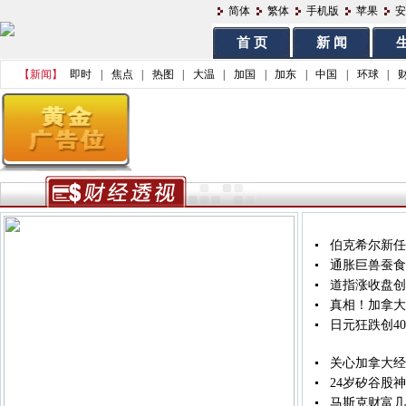
简体
繁体
手机版
苹果
安
首 页
新 闻
生
【新闻】
即时
|
焦点
|
热图
|
大温
|
加国
|
加东
|
中国
|
环球
|
伯克希尔新任C
通胀巨兽蚕食
道指涨收盘创
真相！加拿大
日元狂跌创4
关心加拿大经
24岁矽谷股
马斯克财富几近