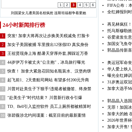
1
2
3
4
5
6
FIFA公布：
全红婵报到时
刘国梁女儿遭美国名校疯抢 连斯坦福都争着要她
24小时新闻排行榜
再见林疯狂！
托马斯穆勒效
突发! 加拿大将再次让步换美关税减免 打脸卡
1
谷爱凌发生意
加国女飞鱼夺
加女子美国被捕 车里搜出12张假ID 真实身份
2
郭晶晶传新喜
王祖贤现身上海 酷暑天穿厚外套,脚踩近万香
3
44岁伊万卡被丈夫“公主抱”，冰岛旅行曝光
4
奥运冠军命丧喀
华人爱上铁人
快查！ 加拿大紧急召回知名瓶装水、汉堡肉饼
5
曝光全红婵训
起飞前1、2天查航司网站 有望多付200元升商
6
31岁奥运双
加拿大选手Mc
川普对赴美生子下狠手!违规者被撤签、终身禁
7
“赴美生子”时代结束？ 川普新行政令引爆
8
郭晶晶入选国
TD、Bell引入监控软件 员工上厕所都被精算时
9
无罪！加国冰
加拿大的她 
张碧薇涉北约间谍案：截至目前的最新案情
10
2026年世界
加拿大开售! 