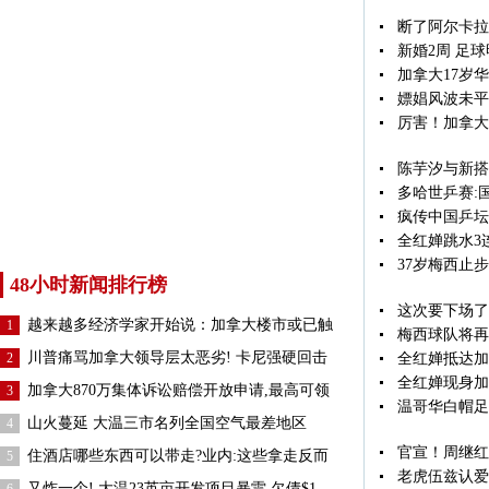
断了阿尔卡拉
新婚2周 足
加拿大17岁
嫖娼风波未平
厉害！加拿大
陈芋汐与新搭
多哈世乒赛:
疯传中国乒坛
全红婵跳水3
37岁梅西止
48小时新闻排行榜
这次要下场了
越来越多经济学家开始说：加拿大楼市或已触
1
梅西球队将再
川普痛骂加拿大领导层太恶劣! 卡尼强硬回击
2
全红婵抵达加
全红婵现身加
加拿大870万集体诉讼赔偿开放申请,最高可领
3
温哥华白帽足
山火蔓延 大温三市名列全国空气最差地区
4
官宣！周继红
住酒店哪些东西可以带走?业内:这些拿走反而
5
老虎伍兹认爱
又炸一个! 大温23英亩开发项目暴雷 欠债$1.