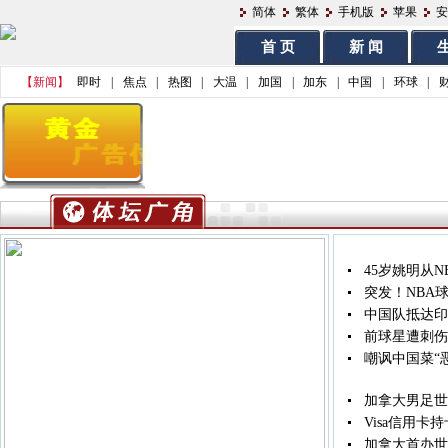
简体
繁体
手机版
苹果
安
首 页
新 闻
生
【新闻】
即时
|
焦点
|
热图
|
大温
|
加国
|
加东
|
中国
|
环球
|
45岁姚明从
突发！NBA
中国队抵达印
前球星遭刺伤
嘲讽中国菜“
加拿大男足世
Visa信用
加拿大首办世