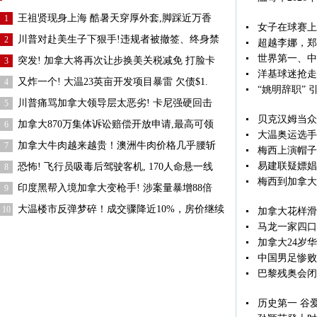
王祖贤现身上海 酷暑天穿厚外套,脚踩近万香
1
女子在球赛上
川普对赴美生子下狠手!违规者被撤签、终身禁
2
超越李娜，郑
世界第一、中
突发! 加拿大将再次让步换美关税减免 打脸卡
3
洋基球迷抢走
又炸一个! 大温23英亩开发项目暴雷 欠债$1.
4
“姚明辞职” 
川普痛骂加拿大领导层太恶劣! 卡尼强硬回击
5
贝克汉姆当众
加拿大870万集体诉讼赔偿开放申请,最高可领
6
大温奥运选手
加拿大牛肉越来越贵！澳洲牛肉价格几乎腰斩
7
梅西上演帽子
易建联疑嫖娼
恐怖! 飞行员吸毒后驾驶客机, 170人命悬一线
8
梅西到加拿大
印度黑帮入境加拿大变枪手! 涉案量暴增88倍
9
大温楼市反弹梦碎！成交骤降近10%，房价继续
10
加拿大花样滑
马龙一家四口
加拿大24岁
中国男足惨败
巴黎残奥会闭
历史第一 谷