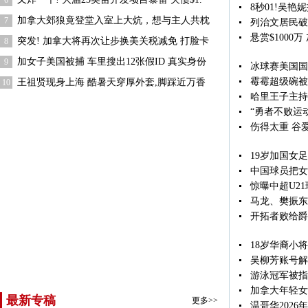
6
8秒01!吴艳
加拿大郊狼竟登堂入室上大炕，想与主人共枕
7
列治文居民破
悬赏$100
突发! 加拿大将再次让步换美关税减免 打脸卡
8
加女子美国被捕 车里搜出12张假ID 真实身份
9
冰球赛美国国
霉霉超级碗被
王祖贤现身上海 酷暑天穿厚外套,脚踩近万香
10
哈里王子主持
“勇者不败运
伤得太重 谷
19岁加国女
中国球员把女
惊曝中超U2
马龙、樊振东
开拓者败给爵
18岁华裔小
吴柳芳账号解
游泳冠军被指
加拿大年轻女
最新专稿
更多>>
温哥华202