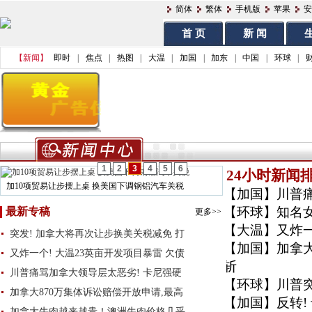
简体
繁体
手机版
苹果
安
首 页
新 闻
生
【新闻】
即时
|
焦点
|
热图
|
大温
|
加国
|
加东
|
中国
|
环球
|
1
2
3
4
5
6
24小时新闻
加10项贸易让步摆上桌 换美国下调钢铝汽车关税
【加国】
川普
【环球】
知名
最新专稿
更多>>
【大温】
又炸一
突发! 加拿大将再次让步换美关税减免 打
【加国】
加拿
又炸一个! 大温23英亩开发项目暴雷 欠债
斩
川普痛骂加拿大领导层太恶劣! 卡尼强硬
【环球】
川普
加拿大870万集体诉讼赔偿开放申请,最高
【加国】
反转
加拿大牛肉越来越贵！澳洲牛肉价格几乎