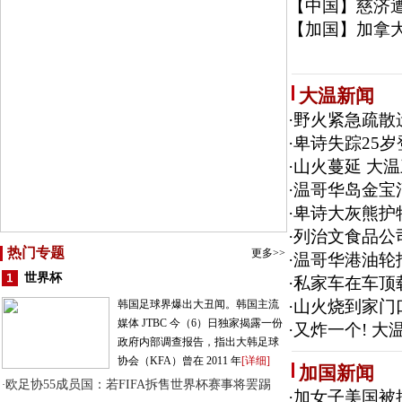
【中国】
慈济遭
【加国】
加拿大
大温新闻
·
野火紧急疏散
·
卑诗失踪25
·
山火蔓延 大
·
温哥华岛金宝
·
卑诗大灰熊护
·
列治文食品公
热门专题
更多>>
·
温哥华港油轮
世界杯
·
私家车在车顶
·
山火烧到家门
韩国足球界爆出大丑闻。韩国主流
媒体 JTBC 今（6）日独家揭露一份
·
又炸一个! 大温
政府内部调查报告，指出大韩足球
协会（KFA）曾在 2011 年
[详细]
加国新闻
欧足协55成员国：若FIFA拆售世界杯赛事将罢踢
·
·
加女子美国被捕