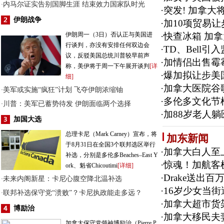
内马尔证实告别国脚生涯 结束效力国家队时光
·
·
突发! 加拿大
伊朗战争
·
加10项贸易
伊朗周一（3日）否认正与美国进
·
快查冰箱 加拿
行谈判，亦没有安排任何双边会
·
TD、Bell
议，反驳美国总统川普较早前声
·
加情侣出售霉霉
称，美伊将于周一下午展开谈判
[详
·
爆加拟让步美
细]
·
加拿大医院谷
美军或实施“疯狂”计划 飞夺伊朗浓缩铀
·
·
多伦多文化节
川普：美军已蓄势待发 伊朗面临两个选择
·
·
加88岁老人
加国大选
总理卡尼（Mark Carney）宣布，将
加东新闻
于8月31日在全国3个联邦选区举行
·
加拿大白人至
补选，分别是多伦多Beaches–East Y
·
惊魂！加航客
ork、魁省Chicoutimi
[详细]
·
Drake送出
未来内阁新星：卡尼心腹空降北温补选
·
·
16岁少女当
联邦补选保守党“溃败”？卡尼执政能走多远？
·
·
加拿大超市货架
博励治
·
加拿大移民夫
加拿大保守党领袖博励治（Pierre P