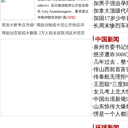
·
加男子强迫孕
oilievre）近日致信联邦公共安全部
·
加拿大顶级代
长 Gary Anandasangaree，要求渥太
·
加国17岁少
华将伊朗支持的"真
[详细]
·
长周末惨烈车
美加大桥争议升级! 博励治致函卡尼公开协议详
·
博励治官邸拟大翻新 2万人联名促取消反对党官
·
中国新闻
·
泉州市委书记
·
慈济遭诈300
·
几年过去，整
·
传山西前首富
·
传泰航无理拒
·
王思聪“三度
·
女儿考上北大
·
中国出境新规9
·
山东惊传大爆
·
愣是一个人都没
环球新闻