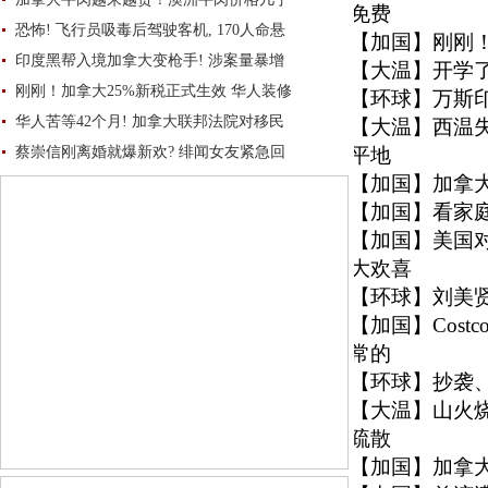
免费
恐怖! 飞行员吸毒后驾驶客机, 170人命悬
【加国】
刚刚！
印度黑帮入境加拿大变枪手! 涉案量暴增
【大温】
开学
刚刚！加拿大25%新税正式生效 华人装修
【环球】
万斯
华人苦等42个月! 加拿大联邦法院对移民
【大温】
西温
蔡崇信刚离婚就爆新欢? 绯闻女友紧急回
平地
【加国】
加拿大
【加国】
看家庭
【加国】
美国
大欢喜
【环球】
刘美
【加国】
Cos
常的
【环球】
抄袭
【大温】
山火
疏散
【加国】
加拿