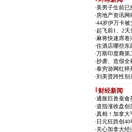
·
美男子生前已
·
房地产资讯网站Z
·
44岁伊万卡被
·
起飞前1、2天
·
麻将快速席卷
·
住酒店哪些东
·
万斯印度裔第
·
抄袭、造假全
·
泰穷游网红猝
·
刘美贤跨性别
财经新闻
·
通胀巨兽蚕食
·
道指涨收盘创
·
真相！加拿大平
·
日元狂跌创4
·
关心加拿大经