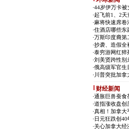
·
44岁伊万卡被
·
起飞前1、2天
·
麻将快速席卷
·
住酒店哪些东
·
万斯印度裔第
·
抄袭、造假全
·
泰穷游网红猝
·
刘美贤跨性别
·
俄高级军官生
·
川普突批加拿
财经新闻
·
通胀巨兽蚕食
·
道指涨收盘创
·
真相！加拿大平
·
日元狂跌创4
·
关心加拿大经