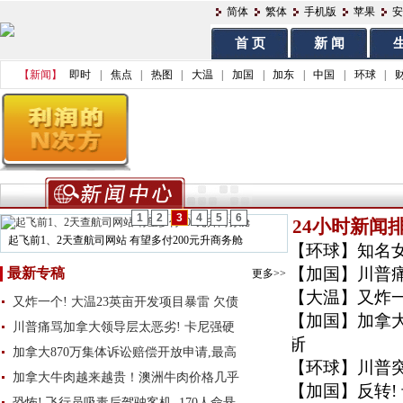
简体
繁体
手机版
苹果
安
首 页
新 闻
生
【新闻】
即时
|
焦点
|
热图
|
大温
|
加国
|
加东
|
中国
|
环球
|
1
2
3
4
5
6
24小时新闻
起飞前1、2天查航司网站 有望多付200元升商务舱
【环球】
知名
【加国】
川普
最新专稿
更多>>
【大温】
又炸一
又炸一个! 大温23英亩开发项目暴雷 欠债
【加国】
加拿
川普痛骂加拿大领导层太恶劣! 卡尼强硬
斩
加拿大870万集体诉讼赔偿开放申请,最高
【环球】
川普
加拿大牛肉越来越贵！澳洲牛肉价格几乎
【加国】
反转
恐怖! 飞行员吸毒后驾驶客机, 170人命悬