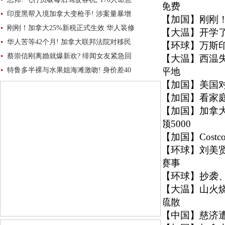
免费
印度黑帮入境加拿大变枪手! 涉案量暴增
【加国】
刚刚！
刚刚！加拿大25%新税正式生效 华人装修
【大温】
开学
华人苦等42个月! 加拿大联邦法院对移民
【环球】
万斯
蔡崇信刚离婚就爆新欢? 绯闻女友紧急回
【大温】
西温
特鲁多半裸与水果姐海滩激吻! 身价差40
平地
【加国】
美国
【加国】
看家庭
【加国】
加拿
领5000
【加国】
Cos
【环球】
刘美
赛事
【环球】
抄袭
【大温】
山火
疏散
【中国】
慈济遭