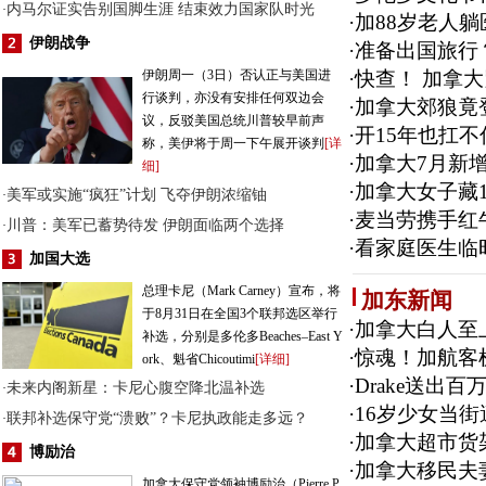
内马尔证实告别国脚生涯 结束效力国家队时光
·
·
加88岁老人
伊朗战争
·
准备出国旅行
伊朗周一（3日）否认正与美国进
·
快查！ 加拿
行谈判，亦没有安排任何双边会
·
加拿大郊狼竟
议，反驳美国总统川普较早前声
·
开15年也扛
称，美伊将于周一下午展开谈判
[详
·
加拿大7月新增
细]
·
加拿大女子藏
美军或实施“疯狂”计划 飞夺伊朗浓缩铀
·
·
麦当劳携手红
川普：美军已蓄势待发 伊朗面临两个选择
·
·
看家庭医生临时
加国大选
总理卡尼（Mark Carney）宣布，将
加东新闻
于8月31日在全国3个联邦选区举行
·
加拿大白人至
补选，分别是多伦多Beaches–East Y
·
惊魂！加航客
ork、魁省Chicoutimi
[详细]
·
Drake送出
未来内阁新星：卡尼心腹空降北温补选
·
·
16岁少女当
联邦补选保守党“溃败”？卡尼执政能走多远？
·
·
加拿大超市货架
博励治
·
加拿大移民夫
加拿大保守党领袖博励治（Pierre P