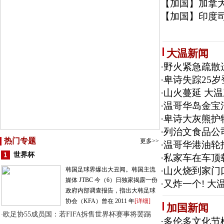
【加国】
加拿大
【加国】
印度
大温新闻
·
野火紧急疏散
·
卑诗失踪25
·
山火蔓延 大
·
温哥华岛金宝
·
卑诗大灰熊护
·
列治文食品公
热门专题
更多>>
·
温哥华港油轮
世界杯
·
私家车在车顶
·
山火烧到家门
韩国足球界爆出大丑闻。韩国主流
媒体 JTBC 今（6）日独家揭露一份
·
又炸一个! 大温
政府内部调查报告，指出大韩足球
协会（KFA）曾在 2011 年
[详细]
加国新闻
欧足协55成员国：若FIFA拆售世界杯赛事将罢踢
·
·
多伦多文化节