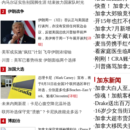
内马尔证实告别国脚生涯 结束效力国家队时光
·
·
快查！ 加拿
伊朗战争
·
加拿大郊狼竟
伊朗周一（3日）否认正与美国进
·
开15年也扛
行谈判，亦没有安排任何双边会
·
加拿大7月新增
议，反驳美国总统川普较早前声
·
加拿大女子藏
称，美伊将于周一下午展开谈判
[详
·
麦当劳携手红
细]
·
看家庭医生临时
美军或实施“疯狂”计划 飞夺伊朗浓缩铀
·
·
刚刚！CRA账
川普：美军已蓄势待发 伊朗面临两个选择
·
·
川普痛骂加拿
加国大选
总理卡尼（Mark Carney）宣布，将
加东新闻
于8月31日在全国3个联邦选区举行
·
加拿大白人至
补选，分别是多伦多Beaches–East Y
·
惊魂！加航客
ork、魁省Chicoutimi
[详细]
·
Drake送出
未来内阁新星：卡尼心腹空降北温补选
·
·
16岁少女当
联邦补选保守党“溃败”？卡尼执政能走多远？
·
·
加拿大超市货架
博励治
·
加拿大移民夫
加拿大保守党领袖博励治（Pierre P