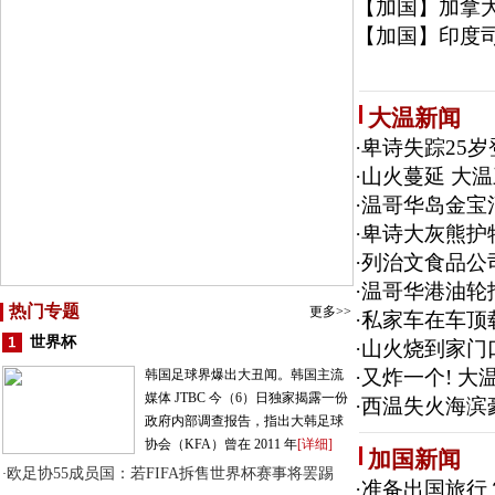
【加国】
加拿大
【加国】
印度
大温新闻
·
卑诗失踪25
·
山火蔓延 大
·
温哥华岛金宝
·
卑诗大灰熊护
·
列治文食品公
·
温哥华港油轮
热门专题
更多>>
·
私家车在车顶
世界杯
·
山火烧到家门
·
又炸一个! 大温
韩国足球界爆出大丑闻。韩国主流
媒体 JTBC 今（6）日独家揭露一份
·
西温失火海滨
政府内部调查报告，指出大韩足球
协会（KFA）曾在 2011 年
[详细]
加国新闻
欧足协55成员国：若FIFA拆售世界杯赛事将罢踢
·
·
准备出国旅行