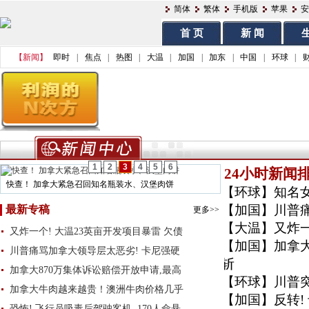
简体
繁体
手机版
苹果
安
首 页
新 闻
生
【新闻】
即时
|
焦点
|
热图
|
大温
|
加国
|
加东
|
中国
|
环球
|
1
2
3
4
5
6
24小时新闻
快查！ 加拿大紧急召回知名瓶装水、汉堡肉饼
【环球】
知名
【加国】
川普
最新专稿
更多>>
【大温】
又炸一
又炸一个! 大温23英亩开发项目暴雷 欠债
【加国】
加拿
川普痛骂加拿大领导层太恶劣! 卡尼强硬
斩
加拿大870万集体诉讼赔偿开放申请,最高
【环球】
川普
加拿大牛肉越来越贵！澳洲牛肉价格几乎
【加国】
反转
恐怖! 飞行员吸毒后驾驶客机, 170人命悬