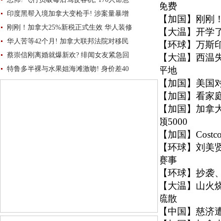
免费
印度黑帮入境加拿大变枪手! 涉案量暴增
【加国】
刚刚！
刚刚！加拿大25%新税正式生效 华人装修
【大温】
开学
华人苦等42个月! 加拿大联邦法院对移民
【环球】
万斯
蔡崇信刚离婚就爆新欢? 绯闻女友紧急回
【大温】
西温
特鲁多半裸与水果姐海滩激吻! 身价差40
平地
【加国】
美国
【加国】
看家庭
【加国】
加拿
领5000
【加国】
Cos
【环球】
刘美
赛事
【环球】
抄袭
【大温】
山火
疏散
【中国】
慈济遭