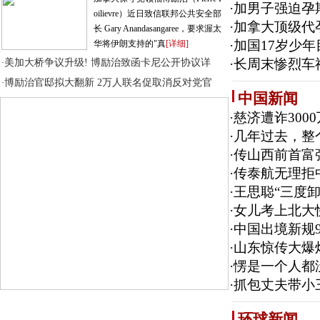
·
加男子强迫孕
oilievre）近日致信联邦公共安全部
·
加拿大顶级代
长 Gary Anandasangaree，要求渥太
·
加国17岁少
华将伊朗支持的"真
[详细]
·
长周末惨烈车
美加大桥争议升级! 博励治致函卡尼公开协议详
·
博励治官邸拟大翻新 2万人联名促取消反对党官
·
中国新闻
·
慈济遭诈300
·
几年过去，整
·
传山西前首富
·
传泰航无理拒
·
王思聪“三度
·
女儿考上北大
·
中国出境新规9
·
山东惊传大爆
·
愣是一个人都没
·
抓包丈夫带小
环球新闻