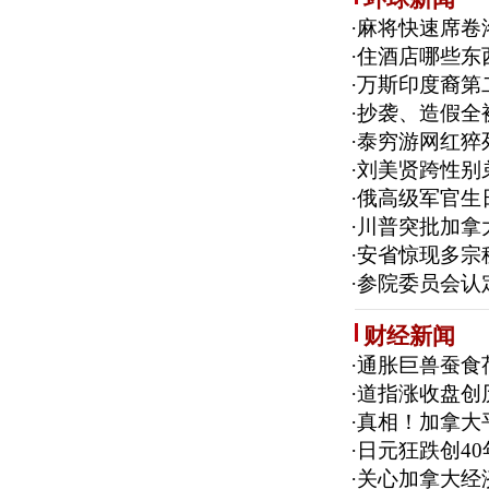
·
麻将快速席卷
·
住酒店哪些东
·
万斯印度裔第
·
抄袭、造假全
·
泰穷游网红猝
·
刘美贤跨性别
·
俄高级军官生
·
川普突批加拿
·
安省惊现多宗
·
参院委员会认
财经新闻
·
通胀巨兽蚕食
·
道指涨收盘创
·
真相！加拿大平
·
日元狂跌创4
·
关心加拿大经