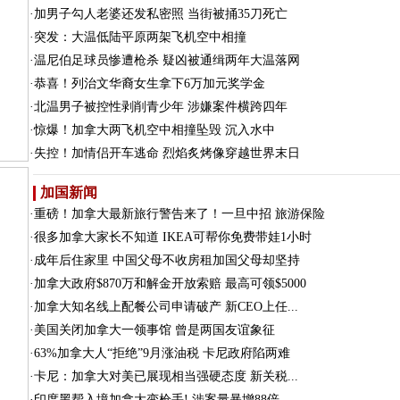
·
加男子勾人老婆还发私密照 当街被捅35刀死亡
·
突发：大温低陆平原两架飞机空中相撞
·
温尼伯足球员惨遭枪杀 疑凶被通缉两年大温落网
·
恭喜！列治文华裔女生拿下6万加元奖学金
·
北温男子被控性剥削青少年 涉嫌案件横跨四年
·
惊爆！加拿大两飞机空中相撞坠毁 沉入水中
·
失控！加情侣开车逃命 烈焰炙烤像穿越世界末日
加国新闻
·
重磅！加拿大最新旅行警告来了！一旦中招 旅游保险
·
很多加拿大家长不知道 IKEA可帮你免费带娃1小时
·
成年后住家里 中国父母不收房租加国父母却坚持
·
加拿大政府$870万和解金开放索赔 最高可领$5000
·
加拿大知名线上配餐公司申请破产 新CEO上任...
·
美国关闭加拿大一领事馆 曾是两国友谊象征
·
63%加拿大人“拒绝”9月涨油税 卡尼政府陷两难
·
卡尼：加拿大对美已展现相当强硬态度 新关税...
·
印度黑帮入境加拿大变枪手! 涉案量暴增88倍