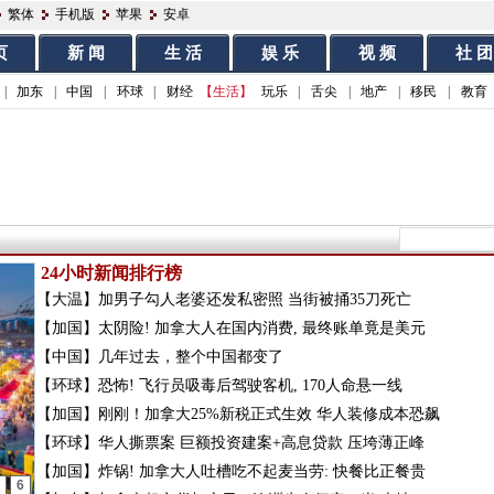
繁体
手机版
苹果
安卓
页
新 闻
生 活
娱 乐
视 频
社 团
|
加东
|
中国
|
环球
|
财经
【生活】
玩乐
|
舌尖
|
地产
|
移民
|
教育
24小时新闻排行榜
【大温】
加男子勾人老婆还发私密照 当街被捅35刀死亡
【加国】
太阴险! 加拿大人在国内消费, 最终账单竟是美元
【中国】
几年过去，整个中国都变了
【环球】
恐怖! 飞行员吸毒后驾驶客机, 170人命悬一线
【加国】
刚刚！加拿大25%新税正式生效 华人装修成本恐飙
【环球】
华人撕票案 巨额投资建案+高息贷款 压垮薄正峰
【加国】
炸锅! 加拿大人吐槽吃不起麦当劳: 快餐比正餐贵
6