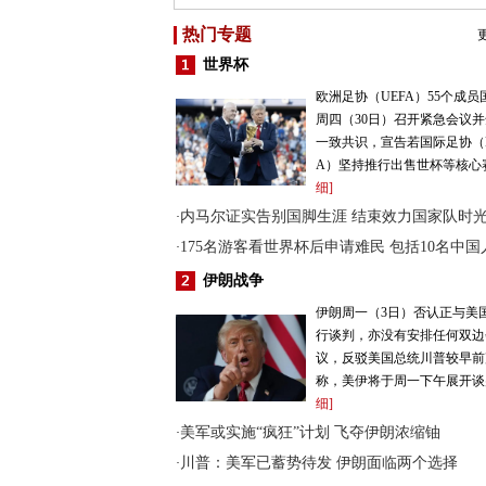
热门专题
世界杯
欧洲足协（UEFA）55个成员
周四（30日）召开紧急会议
一致共识，宣告若国际足协（F
A）坚持推行出售世杯等核心
细]
内马尔证实告别国脚生涯 结束效力国家队时
·
175名游客看世界杯后申请难民 包括10名中国
·
伊朗战争
伊朗周一（3日）否认正与美
行谈判，亦没有安排任何双边
议，反驳美国总统川普较早前
称，美伊将于周一下午展开谈
细]
美军或实施“疯狂”计划 飞夺伊朗浓缩铀
·
川普：美军已蓄势待发 伊朗面临两个选择
·