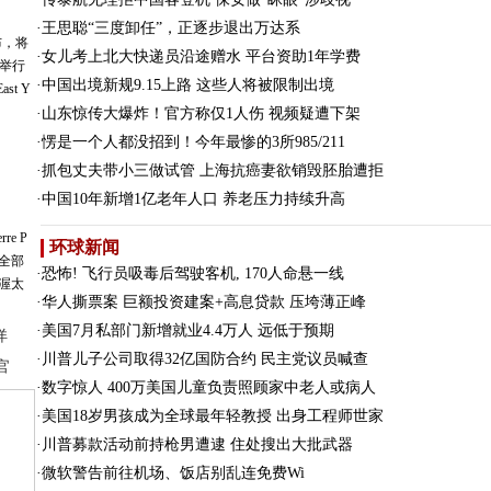
·
王思聪“三度卸任”，正逐步退出万达系
布，将
·
女儿考上北大快递员沿途赠水 平台资助1年学费
区举行
·
中国出境新规9.15上路 这些人将被限制出境
st Y
·
山东惊传大爆炸！官方称仅1人伤 视频疑遭下架
·
愣是一个人都没招到！今年最惨的3所985/211
·
抓包丈夫带小三做试管 上海抗癌妻欲销毁胚胎遭拒
·
中国10年新增1亿老年人口 养老压力持续升高
e P
环球新闻
安全部
·
恐怖! 飞行员吸毒后驾驶客机, 170人命悬一线
要求渥太
·
华人撕票案 巨额投资建案+高息贷款 压垮薄正峰
·
美国7月私部门新增就业4.4万人 远低于预期
详
·
川普儿子公司取得32亿国防合约 民主党议员喊查
官
·
数字惊人 400万美国儿童负责照顾家中老人或病人
·
美国18岁男孩成为全球最年轻教授 出身工程师世家
·
川普募款活动前持枪男遭逮 住处搜出大批武器
·
微软警告前往机场、饭店别乱连免费Wi