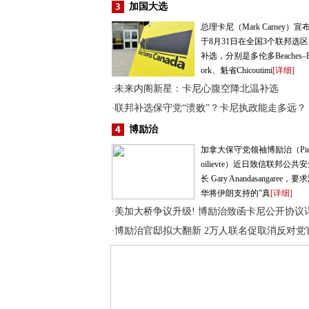
加国大选
总理卡尼（Mark Carney）宣
于8月31日在全国3个联邦选
补选，分别是多伦多Beaches–Ea
ork、魁省Chicoutimi
[详细]
未来内阁新星：卡尼心腹空降北温补选
·
联邦补选保守党“溃败”？卡尼执政能走多远？
·
博励治
加拿大保守党领袖博励治（Pierr
oilievre）近日致信联邦公共
长 Gary Anandasangaree，
华将伊朗支持的"真
[详细]
美加大桥争议升级! 博励治致函卡尼公开协议
·
博励治官邸拟大翻新 2万人联名促取消反对党
·