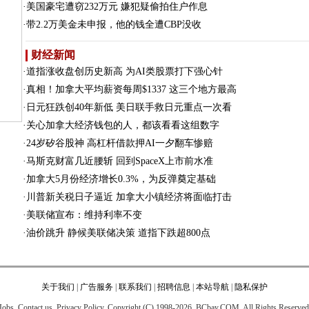
·
美国豪宅遭窃232万元 嫌犯疑偷拍住户作息
·
带2.2万美金未申报，他的钱全遭CBP没收
财经新闻
·
道指涨收盘创历史新高 为AI类股票打下强心针
·
真相！加拿大平均薪资每周$1337 这三个地方最高
·
日元狂跌创40年新低 美日联手救日元重点一次看
·
关心加拿大经济钱包的人，都该看看这组数字
·
24岁矽谷股神 高杠杆借款押AI一夕翻车惨赔
·
马斯克财富几近腰斩 回到SpaceX上市前水准
·
加拿大5月份经济增长0.3%，为反弹奠定基础
·
川普新关税日子逼近 加拿大小镇经济将面临打击
·
美联储宣布：维持利率不变
·
油价跳升 静候美联储决策 道指下跌超800点
关于我们
|
广告服务
|
联系我们
|
招聘信息
|
本站导航
|
隐私保护
Jobs. Contact us. Privacy Policy. Copyright (C) 1998-2026. BCbay.COM. All Rights Reserved