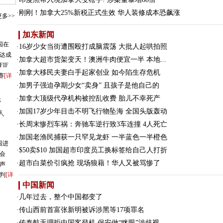
·
刚刚！加拿大25%新税正式生效 华人装修成本恐飙涨
更多>>
加东新闻
国在
·
16岁少女当街遭围殴打成脑震荡 大批人起哄拍照
并达成
·
加拿大超市货架变天！澳洲牛肉便宜一半 本地...
IF
·
加拿大移民夫妻白手起家创业 如今陷生存危机
赛
[详
·
加男子强迫孕期少女“卖身” 且孩子是他自己的
·
加拿大顶级代孕机构被控乱收费 胎儿不幸死产
光
·
加国17岁少年目击不明飞行物坠海 全国头版轰动
人
·
长周末惨烈车祸：奔驰车逆行致3车连撞 4人死亡
·
加国老渔民捕获一只罕见龙虾 一半蓝色一半橙色
国进
·
$50卖$10 加国超市印度员工换标签给自己人打折
会
·
超市白菜价引疯抢 现场狼藉！华人又被骂惨了
声
判
[详
中国新闻
·
几年过去，整个中国都变了
·
传山西前首富张新明被诉涉黑等17项罪名
·
传泰航无理拒中国客登机 保安做“眯眼”涉歧视