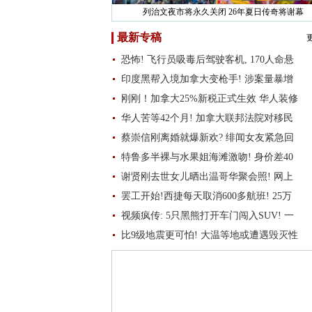
重磅！加拿大最新旅行警告来了！一旦中招 旅游保
最新专稿
恐怖! 飞行员吸毒后驾驶客机, 170人命悬
印度黑帮入境加拿大变枪手! 涉案量暴增
刚刚！加拿大25%新税正式生效 华人装修
华人苦等42个月! 加拿大联邦法院对移民
蔡崇信刚离婚就爆新欢? 绯闻女友紧急回
特鲁多半裸与水果姐海滩激吻! 身价差40
谢贤刚去世女儿晒出温哥华聚会照! 网上
罢工开始!西捷每天取消600多航班! 25万
视频疯传: 5只黑熊打开车门闯入SUV! 一
比9级地震更可怕! 大温等地或遭遇毁灭性