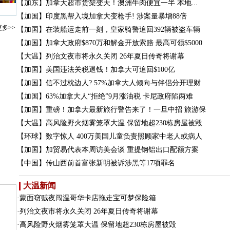
【加东】
加拿大超市货架变天！澳洲牛肉便宜一半 本地...
险恐
【加国】
印度黑帮入境加拿大变枪手! 涉案量暴增88倍
更多>>
【加国】
在装船运走前一刻，皇家骑警追回392辆被盗车辆
【加国】
加拿大政府$870万和解金开放索赔 最高可领$5000
【大温】
列治文夜市将永久关闭 26年夏日传奇将谢幕
【加国】
美国违法关税退钱！加拿大可追回$100亿
【加国】
信不过枕边人? 57%加拿大人倾向与伴侣分开理财
【加国】
63%加拿大人“拒绝”9月涨油税 卡尼政府陷两难
【加国】
重磅！加拿大最新旅行警告来了！一旦中招 旅游保
【大温】
高风险野火烟雾笼罩大温 保留地超230栋房屋被毁
【环球】
数字惊人 400万美国儿童负责照顾家中老人或病人
【加国】
加贸易代表本周访美会谈 重提钢铝出口配额方案
【中国】
传山西前首富张新明被诉涉黑等17项罪名
大温新闻
·
蒙面窃贼夜闯温哥华卡店拖走宝可梦保险箱
·
列治文夜市将永久关闭 26年夏日传奇将谢幕
·
高风险野火烟雾笼罩大温 保留地超230栋房屋被毁