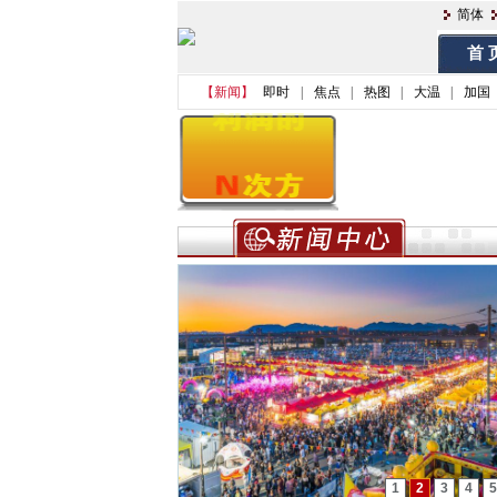
简体
首 
【新闻】
即时
|
焦点
|
热图
|
大温
|
加国
1
2
3
4
5