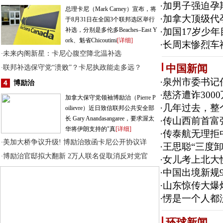
·
加男子强迫孕
总理卡尼（Mark Carney）宣布，将
·
加拿大顶级代
于8月31日在全国3个联邦选区举行
补选，分别是多伦多Beaches–East Y
·
加国17岁少
ork、魁省Chicoutimi
[详细]
·
长周末惨烈车
未来内阁新星：卡尼心腹空降北温补选
·
中国新闻
联邦补选保守党“溃败”？卡尼执政能走多远？
·
·
泉州市委书记
博励治
·
慈济遭诈300
加拿大保守党领袖博励治（Pierre P
·
几年过去，整
oilievre）近日致信联邦公共安全部
长 Gary Anandasangaree，要求渥太
·
传山西前首富
华将伊朗支持的"真
[详细]
·
传泰航无理拒
美加大桥争议升级! 博励治致函卡尼公开协议详
·
·
王思聪“三度
博励治官邸拟大翻新 2万人联名促取消反对党官
·
·
女儿考上北大
·
中国出境新规9
·
山东惊传大爆
·
愣是一个人都没
环球新闻