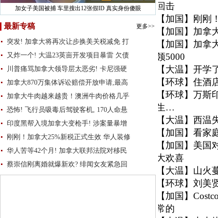
回击
突发! 加拿大将再次让步换美关税减免 打脸卡尼
【加国】
刚刚！
最新专稿
更多>>
【加国】
加拿
突发! 加拿大将再次让步换美关税减免 打
【加国】
加拿
又炸一个! 大温23英亩开发项目暴雷 欠债
领5000
【大温】
开学
川普痛骂加拿大领导层太恶劣! 卡尼强硬
【环球】
住酒
加拿大870万集体诉讼赔偿开放申请,最高
【环球】
万斯
加拿大牛肉越来越贵！澳洲牛肉价格几乎
生…
恐怖! 飞行员吸毒后驾驶客机, 170人命悬
【大温】
西温
印度黑帮入境加拿大变枪手! 涉案量暴增
【加国】
看家庭
刚刚！加拿大25%新税正式生效 华人装修
【加国】
美国
华人苦等42个月! 加拿大联邦法院对移民
大欢喜
蔡崇信刚离婚就爆新欢? 绯闻女友紧急回
【大温】
山火
【环球】
刘美
【加国】
Cos
常的