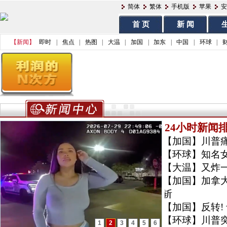
简体
繁体
手机版
苹果
安
首 页
新 闻
生
【新闻】
即时
|
焦点
|
热图
|
大温
|
加国
|
加东
|
中国
|
环球
|
24小时新闻
【加国】
川普
【环球】
知名
【大温】
又炸一
【加国】
加拿
斩
【加国】
反转
【环球】
川普
1
2
3
4
5
6