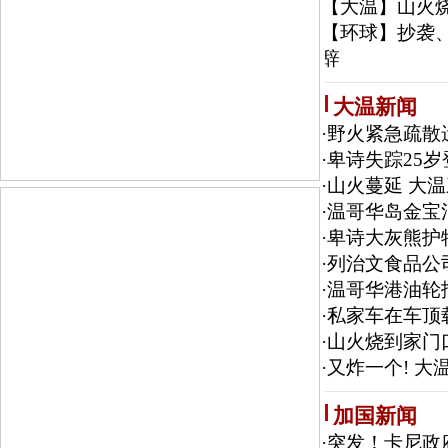
【大温】
山火
【环球】
抄袭
辞
大温新闻
·
野火紧急疏散
·
卑诗失踪25
·
山火蔓延 大
·
温哥华岛金宝
·
卑诗大灰熊护
·
列治文食品公
·
温哥华港油轮
·
私家车在车顶
·
山火烧到家门
·
又炸一个! 大温
加国新闻
·
突发！卡尼政府