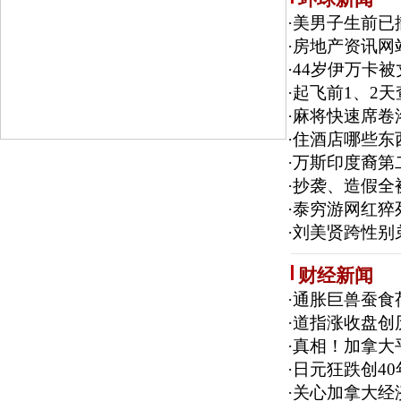
·
美男子生前已
·
房地产资讯网站Z
·
44岁伊万卡被
·
起飞前1、2天
·
麻将快速席卷
·
住酒店哪些东
·
万斯印度裔第
·
抄袭、造假全
·
泰穷游网红猝
·
刘美贤跨性别
财经新闻
·
通胀巨兽蚕食
·
道指涨收盘创
·
真相！加拿大平
·
日元狂跌创4
·
关心加拿大经