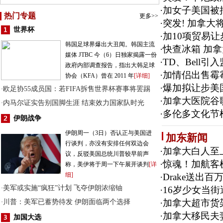
·
加女子美国被捕
热门专题
更多>>
·
突发! 加拿大
世界杯
·
加10项贸易
韩国足球界爆出大丑闻。韩国主流
·
快查冰箱 加拿
媒体 JTBC 今（6）日独家揭露一份
·
TD、Bell
政府内部调查报告，指出大韩足球
·
加情侣出售霉霉
协会（KFA）曾在 2011 年
[详细]
·
爆加拟让步美
欧足协55成员国：若FIFA拆售世界杯赛事将罢踢
·
·
加拿大医院谷
内马尔证实告别国脚生涯 结束效力国家队时光
·
·
多伦多文化节
伊朗战争
伊朗周一（3日）否认正与美国进
加东新闻
行谈判，亦没有安排任何双边会
·
加拿大白人至
议，反驳美国总统川普较早前声
·
惊魂！加航客
称，美伊将于周一下午展开谈判
[详
细]
·
Drake送出
美军或实施“疯狂”计划 飞夺伊朗浓缩铀
·
·
16岁少女当
·
加拿大超市货架
川普：美军已蓄势待发 伊朗面临两个选择
·
·
加拿大移民夫
加国大选