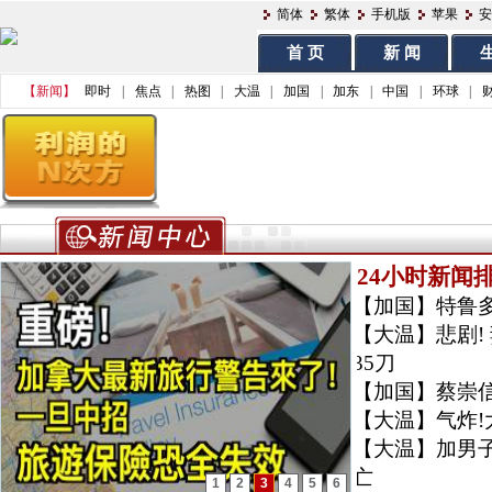
简体
繁体
手机版
苹果
安
首 页
新 闻
生
【新闻】
即时
|
焦点
|
热图
|
大温
|
加国
|
加东
|
中国
|
环球
|
24小时新闻
【加国】
特鲁
【大温】
悲剧
35刀
【加国】
蔡崇
【大温】
气炸!
【大温】
加男
亡
1
2
3
4
5
6