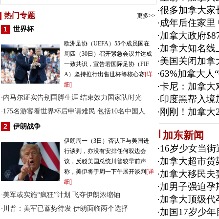
·
很多加拿大家长
热门专题
更多>>
·
成年后住家里
世界杯
·
加拿大政府$8
欧洲足协（UEFA）55个成员国在
·
加拿大知名线上
周四（30日）召开紧急会议并达成
·
美国关闭加拿
一致共识，宣告若国际足协（FIF
·
63%加拿大人
A）坚持推行出售世杯等核心赛
[详
细]
·
卡尼：加拿大对
内马尔证实告别国脚生涯 结束效力国家队时光
·
印度黑帮入境加
·
·
刚刚！加拿大
175名游客看世界杯后申请难民 包括10名中国人
·
伊朗战争
加东新闻
伊朗周一（3日）否认正与美国进
·
16岁少女当
行谈判，亦没有安排任何双边会
·
加拿大超市货架
议，反驳美国总统川普较早前声
称，美伊将于周一下午展开谈判
[详
·
加拿大移民夫
细]
·
加男子强迫孕
美军或实施“疯狂”计划 飞夺伊朗浓缩铀
·
·
加拿大顶级代
川普：美军已蓄势待发 伊朗面临两个选择
·
·
加国17岁少