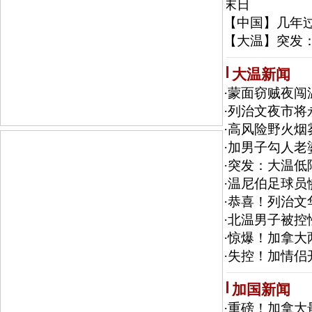
末日
【中国】
几年
【大温】
突发
大温新闻
·
蒙面窃贼夜闯
·
列治文夜市将
·
高风险野火烟
·
加男子勾人老
·
突发：大温低
·
温尼伯足球员
·
恭喜！列治文
·
北温男子被控
·
惊爆！加拿大
·
失控！加情侣
加国新闻
·
重磅！加拿大