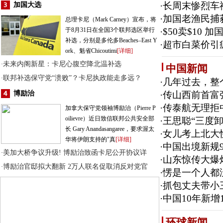
·
长周末惨烈车
加国大选
·
加国老渔民捕
总理卡尼（Mark Carney）宣布，将
于8月31日在全国3个联邦选区举行
·
$50卖$10
补选，分别是多伦多Beaches–East Y
·
超市白菜价引
ork、魁省Chicoutimi
[详细]
未来内阁新星：卡尼心腹空降北温补选
·
中国新闻
联邦补选保守党“溃败”？卡尼执政能走多远？
·
·
几年过去，整
博励治
·
传山西前首富
·
传泰航无理拒
加拿大保守党领袖博励治（Pierre P
oilievre）近日致信联邦公共安全部
·
王思聪“三度
长 Gary Anandasangaree，要求渥太
·
女儿考上北大
华将伊朗支持的"真
[详细]
·
中国出境新规9
美加大桥争议升级! 博励治致函卡尼公开协议详
·
·
山东惊传大爆
博励治官邸拟大翻新 2万人联名促取消反对党官
·
·
愣是一个人都没
·
抓包丈夫带小
·
中国10年新增
环球新闻