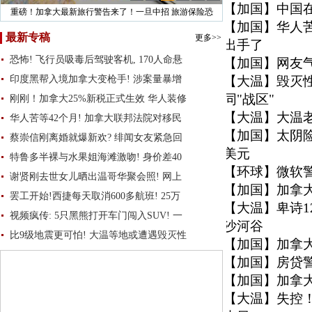
【加国】
中国
重磅！加拿大最新旅行警告来了！一旦中招 旅游保险恐
【加国】
华人苦
最新专稿
更多>>
出手了
恐怖! 飞行员吸毒后驾驶客机, 170人命悬
【加国】
网友气
印度黑帮入境加拿大变枪手! 涉案量暴增
【大温】
毁灭性
同"战区"
刚刚！加拿大25%新税正式生效 华人装修
【大温】
大温
华人苦等42个月! 加拿大联邦法院对移民
【加国】
太阴险
蔡崇信刚离婚就爆新欢? 绯闻女友紧急回
美元
特鲁多半裸与水果姐海滩激吻! 身价差40
【环球】
微软
谢贤刚去世女儿晒出温哥华聚会照! 网上
【加国】
加拿
罢工开始!西捷每天取消600多航班! 25万
【大温】
卑诗
视频疯传: 5只黑熊打开车门闯入SUV! 一
沙河谷
比9级地震更可怕! 大温等地或遭遇毁灭性
【加国】
加拿
【加国】
房贷警
【加国】
加拿
【大温】
失控