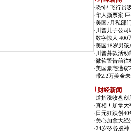
·
恐怖! 飞行员
·
华人撕票案 
·
美国7月私部门
·
川普儿子公司
·
数字惊人 4
·
美国18岁男
·
川普募款活动
·
微软警告前往
·
美国豪宅遭窃2
·
带2.2万美金
财经新闻
·
道指涨收盘创
·
真相！加拿大平
·
日元狂跌创4
·
关心加拿大经
·
24岁矽谷股神