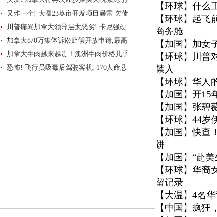
【环球】
什么
又炸一个! 大温23英亩开发项目暴雷 欠债
【环球】
起飞前
川普痛骂加拿大领导层太恶劣! 卡尼强硬
商务舱
加拿大870万集体诉讼赔偿开放申请,最高
【加国】
加女子
加拿大牛肉越来越贵！澳洲牛肉价格几乎
【环球】
川普
恐怖! 飞行员吸毒后驾驶客机, 170人命悬
禁入
【环球】
华人的
【加国】
开1
【加国】
张碧
【环球】
44
【加国】
快查
饼
【加国】
“赴
【环球】
华裔
留记录
【大温】
4名
【中国】
疯狂，