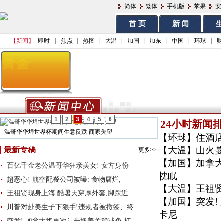
简体
繁体
手机版
苹果
安
首 页
新 闻
生
【新闻】
即时
|
焦点
|
热图
|
大温
|
加国
|
加东
|
中国
|
环球
|
1
2
3
4
5
6
24小时新闻
温哥华华埠世界杯期间生意反跌 商家失望
【环球】
住酒
【大温】
山火
最新专稿
更多>>
【加国】
加拿
百亿千金老公温哥华狂亲美女! 女方身份
枕眠
超恶心! 航空配餐公司被曝: 食物腐烂,
【大温】
王祖
王祖贤现身上海 酷暑天穿厚外套,脚踩近
【加国】
突发
川普对赴美生子下狠手!违规者被撤签、终
卡尼
突发! 加拿大将再次让步换美关税减免 打