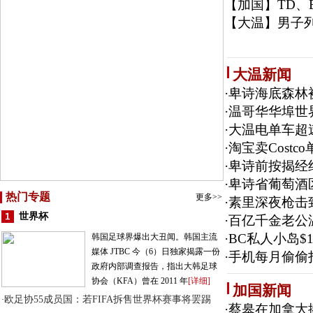
【加国】
TD、
【大温】
男子
大温新闻
·
卑诗海底森林
·
温哥华华埠世
·
大温电单车超
·
淘宝卖Cost
·
卑诗前按揭经
·
卑诗省葡萄酒
热门专题
更多>>
·
素里深夜枪击
世界杯
·
百亿千金老公
·
BC私人小岛$
韩国足球界爆出大丑闻。韩国主流
媒体 JTBC 今（6）日独家揭露一份
·
手机每月偷偷
政府内部调查报告，指出大韩足球
协会（KFA）曾在 2011 年
[详细]
加国新闻
欧足协55成员国：若FIFA拆售世界杯赛事将罢踢
·
·
蔡皋在加拿大