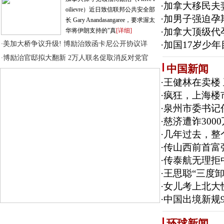
·
加拿大移民夫
oilievre）近日致信联邦公共安全部
·
加男子强迫孕
长 Gary Anandasangaree，要求渥太
·
加拿大顶级代
华将伊朗支持的"真
[详细]
·
加国17岁少
美加大桥争议升级! 博励治致函卡尼公开协议详
·
博励治官邸拟大翻新 2万人联名促取消反对党官
·
中国新闻
·
王健林在卖楼
·
疯狂，上海楼市
·
泉州市委书记
·
慈济遭诈300
·
几年过去，整
·
传山西前首富
·
传泰航无理拒
·
王思聪“三度
·
女儿考上北大
·
中国出境新规9
环球新闻