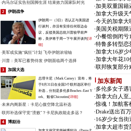
内马尔证实告别国脚生涯 结束效力国家队时光
·
·
加美双重国籍
伊朗战争
·
加拿大升级天
伊朗周一（3日）否认正与美国进
·
今天的加拿大哪
行谈判，亦没有安排任何双边会
·
美国关税期限
议，反驳美国总统川普较早前声
·
小餐馆倒闭亏1
称，美伊将于周一下午展开谈判
[详
·
特鲁多转型恋
细]
·
加拿大16岁少
美军或实施“疯狂”计划 飞夺伊朗浓缩铀
·
·
加拿大年花1
川普：美军已蓄势待发 伊朗面临两个选择
·
·
联邦恢复部分
加国大选
总理卡尼（Mark Carney）宣布，将
加东新闻
于8月31日在全国3个联邦选区举行
·
多伦多女子遇
补选，分别是多伦多Beaches–East Y
·
加拿大白人至
ork、魁省Chicoutimi
[详细]
·
惊魂！加航客
未来内阁新星：卡尼心腹空降北温补选
·
·
Drake送出
联邦补选保守党“溃败”？卡尼执政能走多远？
·
·
16岁少女当
博励治
·
加拿大超市货架
加拿大保守党领袖博励治（Pierre P