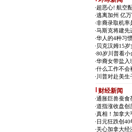
·
超恶心! 航空
·
逃离加州 亿万
·
非裔录取机率是
·
马斯克将建先进
·
华人的4种习惯
·
贝克汉姆15
·
80岁川普看小
·
华裔女带盐入
·
什么工作不会
·
川普对赴美生
财经新闻
·
通胀巨兽蚕食
·
道指涨收盘创
·
真相！加拿大平
·
日元狂跌创4
·
关心加拿大经