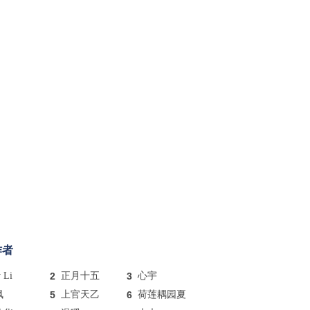
作者
y Li
2
正月十五
3
心宇
枫
5
上官天乙
6
荷莲耦园夏