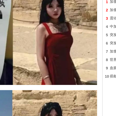
1
加
2
加
3
震
4
中加
5
突
6
突
7
加
8
世
9
血
10
搭