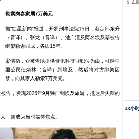
5
血
勒索肉参家属7万美元
据“红星新闻”报道，开罗刑事法院15日，裁定邱东升
（音译）、张龙（音译）、池广滢及两名埃及籍被告
绑架勒索罪成，各囚15年。
案情指，众被告以提供资讯科技业职位为由，引诱中
国公民任炳林（音译）到埃及，然后将对方绑架囚
禁，向其家人勒索7万美元。
被告，发现2025年9月独自到埃及旅游，抵达后失踪的
48小
寻人，曾成为当时媒体焦点。