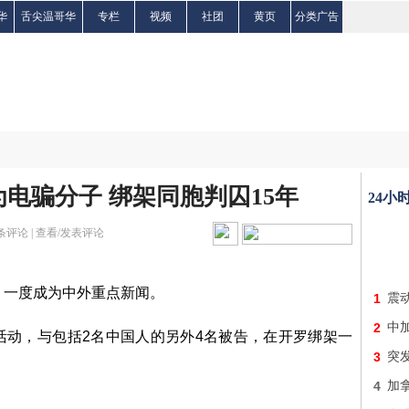
华
舌尖温哥华
专栏
视频
社团
黄页
分类广告
电骗分子 绑架同胞判囚15年
24小
条评论 |
查看/发表评论
，一度成为中外重点新闻。
1
震
2
中加
活动，与包括2名中国人的另外4名被告，在开罗绑架一
3
突
4
加
。