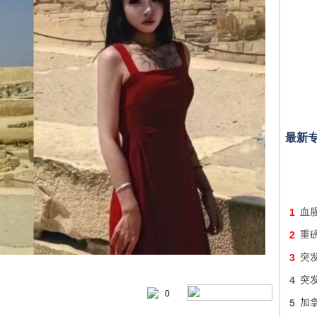
最新
1
血
2
重
3
突
4
突
0
5
加