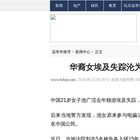
新闻
地产
移民
教育
玩乐温哥
温哥华港湾
>
新闻中心
>
正文
华裔女埃及失踪沦为
www.bcbay.com
| 2026-06-23 09:28:13 加拿大都市网 |
0
中国21岁女子池广滢去年独游埃及失踪
后来当地警方发现，池女原来参与电骗
名中国公民。
近日，当地法院判共5名被告各入狱15年