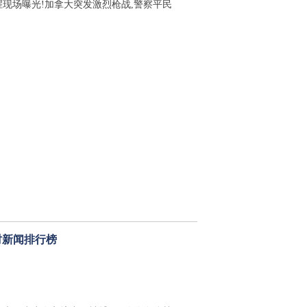
腥现场曝光!加拿大突发激烈枪战,警察平民
时新闻排行榜