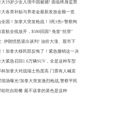
拿大19岁少女入境中国被捕! 面临终身监禁
拿大各类补贴与养老金最新发放金额一览
动全国！加拿大突发枪战！3死1伤+警察殉
直航全线放开，$580回国? 免签“丝滑”
发: 伊朗愤怒退出谈判! 油价大涨、股市下
发！加拿大移民部反悔了！紧急撤销这一决
拿大紧急召回1.6万辆SUV，全是这种车型
界杯加拿大对战瑞士热度高 门票有人喊卖
腥现场曝光!加拿大突发激烈枪战,警察平民
邮轮吃自助餐 最不该拿的菜色是这种