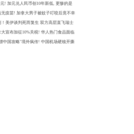
78元! 加元兑人民币创10年新低, 更惨的是
药无疫苗! 加拿大男子被蚊子叮咬后竟不幸
刚！美伊谈判死而复生 双方高层直飞瑞士
拿大宣布加征10%关税! 华人热门食品面临
白嫖中国攻略"境外疯传! 中国机场硬核开撕