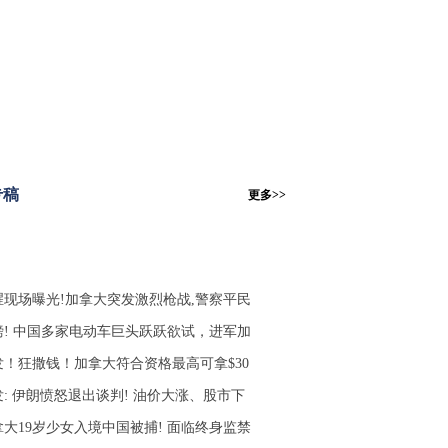
专稿
更多>>
腥现场曝光!加拿大突发激烈枪战,警察平民
磅! 中国多家电动车巨头跃跃欲试，进军加
发！狂撒钱！加拿大符合资格最高可拿$30
发: 伊朗愤怒退出谈判! 油价大涨、股市下
拿大19岁少女入境中国被捕! 面临终身监禁