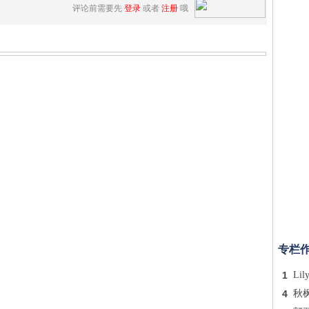
评论前需要先
登录
或者
注册
哦
专栏
1
Lil
4
秋