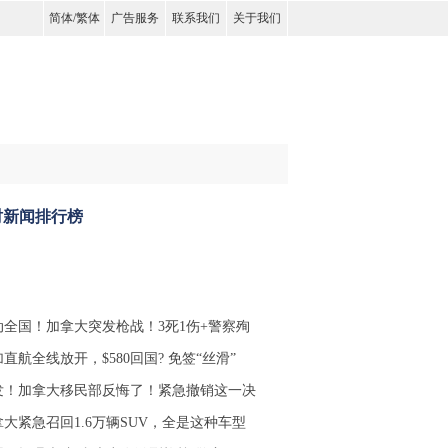
简体
/
繁体
广告服务
联系我们
关于我们
时新闻排行榜
动全国！加拿大突发枪战！3死1伤+警察殉
直航全线放开，$580回国? 免签“丝滑”
发！加拿大移民部反悔了！紧急撤销这一决
拿大紧急召回1.6万辆SUV，全是这种车型