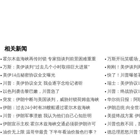
相关新闻
霍尔木兹海峡再传封锁 专家指谈判前景困难重重
万斯开玩笑暖场
万斯：美伊谈判“过去几个小时取得巨大进展”
刚刚！美伊谈判
美伊14点秘密协议全文曝光
快了！川普曝签
川普：美伊协议全文 我会逐字念给记者听
瑞士：美伊协议
以色列袭击黎巴嫩，川普急了
川普：终战协议1
突发：伊朗中断与美国谈判，威胁封锁荷姆兹海峡
华尔街日报：阿
伊朗：过去24小时有28艘船通过霍尔木兹海峡
伊朗总统:向全
川普：伊朗军事溃败 我认为他们自己心知肚明
美提终战方案 
伊朗宣示主权:霍尔木兹海峡交通必须获伊朗许可
川普也救不回，
油价无上限 温哥华最贵 下半年看油价脸色行事？
德总理惹怒川普？