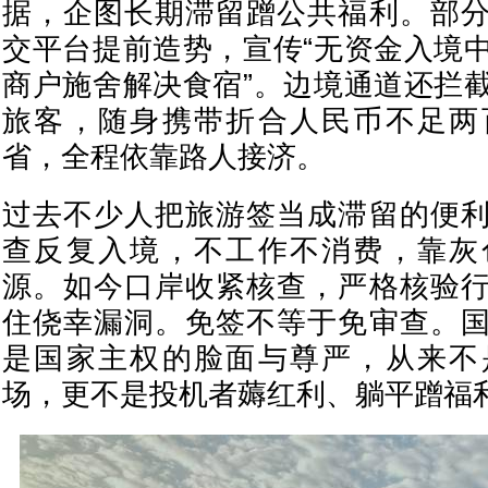
据，企图长期滞留蹭公共福利。部
交平台提前造势，宣传“无资金入境
商户施舍解决食宿”。边境通道还拦
旅客，随身携带折合人民币不足两
省，全程依靠路人接济。
过去不少人把旅游签当成滞留的便
查反复入境，不工作不消费，靠灰
源。如今口岸收紧核查，严格核验
住侥幸漏洞。免签不等于免审查。
是国家主权的脸面与尊严，从来不
场，更不是投机者薅红利、躺平蹭福