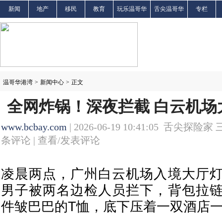
新闻
地产
移民
教育
玩乐温哥华
舌尖温哥华
专栏
温哥华港湾
>
新闻中心
>
正文
全网炸锅！深夜拦截 白云机场
www.bcbay.com
| 2026-06-19 10:41:05 舌尖探险家 
条评论 |
查看/发表评论
凌晨两点，广州白云机场入境大厅
男子被两名边检人员拦下，背包拉
件皱巴巴的T恤，底下压着一双酒店