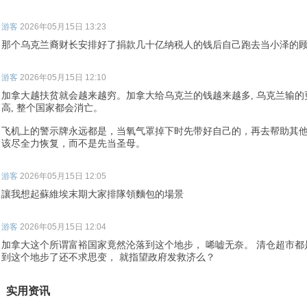
游客
2026年05月15日 13:23
那个乌克兰裔财长安排好了捐款几十亿纳税人的钱后自己跑去当小泽的
游客
2026年05月15日 12:10
加拿大越扶贫就会越来越穷。加拿大给乌克兰的钱越来越多, 乌克兰输的更
高, 整个国家都会消亡。
飞机上的警示牌永远都是，当氧气罩掉下时先带好自己的，再去帮助其
该尽全力恢复，而不是先当圣母。
游客
2026年05月15日 12:05
讓我想起蘇維埃末期大家排隊領麵包的場景
游客
2026年05月15日 12:04
加拿大这个所谓富裕国家竟然沦落到这个地步， 唏嘘无奈。 清仓超市
到这个地步了还不求思变， 就指望政府发救济么？
实用资讯