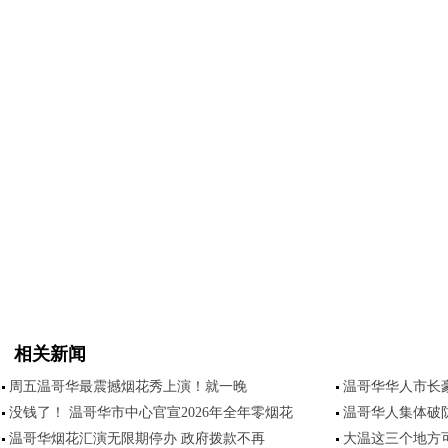
相关新闻
周五温哥华最震撼烟花秀上演！就一晚
温哥华华人市长豪
没钱了！ 温哥华市中心官宣2026年全年零烟花
温哥华人集体破
温哥华烟花汇演无限期停办 政府拨款不再
大温这三个地方