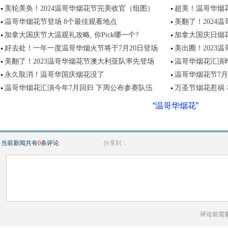
美轮美奂！2024温哥华烟花节完美收官（组图）
超美！温哥华烟
温哥华烟花节登场 8个最佳观看地点
美翻了！2024
加拿大国庆节大温观礼攻略, 你Pick哪一个?
加拿大国庆日烟
好去处！一年一度温哥华烟火节将于7月20日登场
美出圈！2023
美翻了！2023温哥华烟花节澳大利亚队率先登场
温哥华烟花汇演
永久取消！温哥华国庆烟花没了
温哥华烟花节7
温哥华烟花汇演今年7月回归 下周公布参赛队伍
万圣节烟花惹祸
“温哥华烟花”
当前新闻共有
0
条评论
分享到：
评论前需