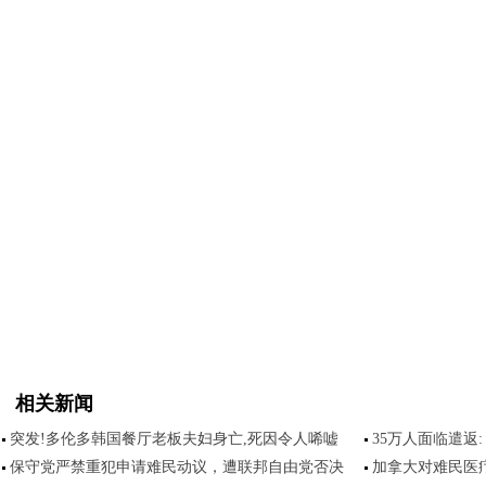
相关新闻
突发!多伦多韩国餐厅老板夫妇身亡,死因令人唏嘘
35万人面临遣返
保守党严禁重犯申请难民动议，遭联邦自由党否决
加拿大对难民医