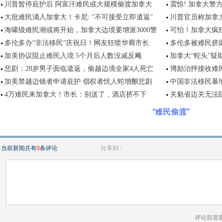
川普暂停庇护后 阿富汗难民或大规模偷渡加拿大
震惊! 加拿大警
大批难民涌入加拿大！卡尼: "不可接受立即遣返"
川普官员称加拿
海啸级难民潮或将开始，加拿大边境要增派3000警
可怕！加拿大疯
多伦多办“非法移民”庆祝日！网友狂喷华裔市长
多伦多被难民挤爆,
加美协议阻止难民入境 5个月后人数没减反飚
加拿大“蛇头”疑助
悲剧：28岁男子面临遣返，偷越边境全家4人死亡
博励治抨接收难
加美禁越边镜者申请庇护 倡权者忧人蛇增酿悲剧
中国非法移民暴增
4万难民来加拿大！市长：别送了，酒店挤不下
关魁省边关无法
“难民偷渡”
当前新闻共有
0
条评论
分享到：
评论前需