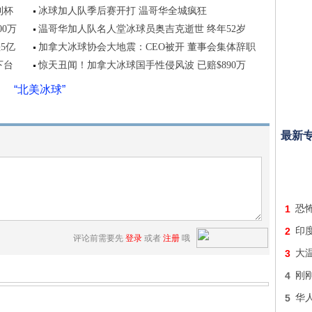
利杯
冰球加人队季后赛开打 温哥华全城疯狂
0万
温哥华加人队名人堂冰球员奥吉克逝世 终年52岁
5亿
加拿大冰球协会大地震：CEO被开 董事会集体辞职
下台
惊天丑闻！加拿大冰球国手性侵风波 已赔$890万
“北美冰球”
最新
1
恐怖
2
印
评论前需要先
登录
或者
注册
哦
3
大
4
刚
5
华