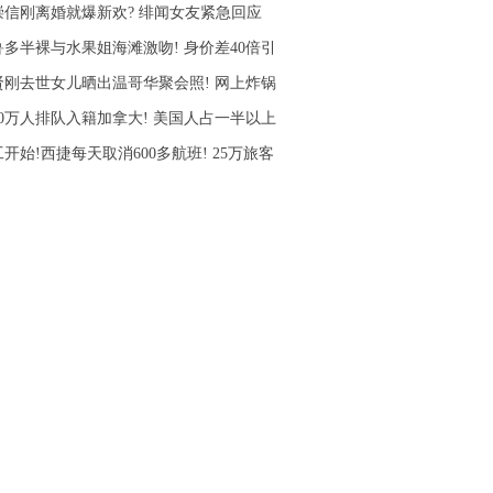
崇信刚离婚就爆新欢? 绯闻女友紧急回应
鲁多半裸与水果姐海滩激吻! 身价差40倍引
贤刚去世女儿晒出温哥华聚会照! 网上炸锅
10万人排队入籍加拿大! 美国人占一半以上
开始!西捷每天取消600多航班! 25万旅客