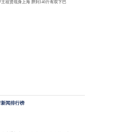
岁王祖贤现身上海 胖到140斤有双下巴
时新闻排行榜