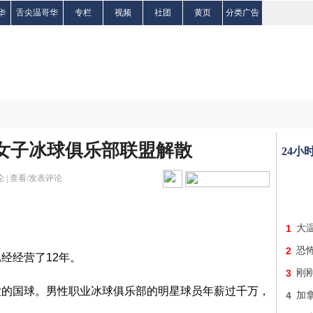
华
舌尖温哥华
专栏
视频
社团
黄页
分类广告
大女子冰球俱乐部联盟解散
24小
 |
查看/发表评论
1
大
2
恐怖
经经营了12年。
3
刚
大的国球。男性职业冰球俱乐部的明星球员年薪过千万，
4
加