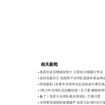
相关新闻
美国夺金后嘲讽加拿大 川普发AI视频引争议
逆转击败芬兰 加国男子冰球队晋级冬奥金牌
阿省惨剧 3名青年冰球球员赴训练途中遇车祸
5青少年冰球队员涉嫌性侵一女子案 解散陪审
赢了！加拿大冰球队痛击美国队, 打脸川普
冰球赛美国国歌惨遭嘘声 加拿大队9秒3次打