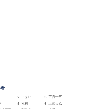
作者
生
2
Lily Li
3
正月十五
宇
5
秋枫
6
上官天乙