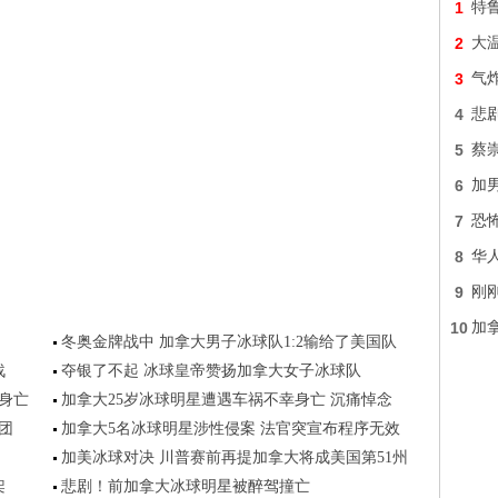
1
特
2
大
3
气炸
4
悲
5
蔡
6
加
7
恐怖
8
华
9
刚
10
加
冬奥金牌战中 加拿大男子冰球队1:2输给了美国队
战
夺银了不起 冰球皇帝赞扬加拿大女子冰球队
身亡
加拿大25岁冰球明星遭遇车祸不幸身亡 沉痛悼念
团
加拿大5名冰球明星涉性侵案 法官突宣布程序无效
加美冰球对决 川普赛前再提加拿大将成美国第51州
架
悲剧！前加拿大冰球明星被醉驾撞亡