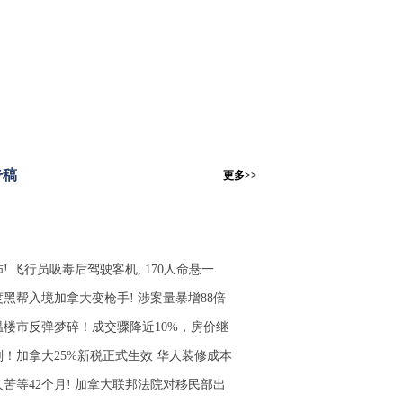
专稿
更多>>
! 飞行员吸毒后驾驶客机, 170人命悬一
度黑帮入境加拿大变枪手! 涉案量暴增88倍
温楼市反弹梦碎！成交骤降近10%，房价继
刚！加拿大25%新税正式生效 华人装修成本
人苦等42个月! 加拿大联邦法院对移民部出