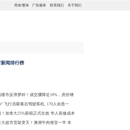
简体
/
繁体
广告服务
联系我们
关于我们
时新闻排行榜
温楼市反弹梦碎！成交骤降近10%，房价继
! 飞行员吸毒后驾驶客机, 170人命悬一
刚！加拿大25%新税正式生效 华人装修成本
拿大超市货架变天！澳洲牛肉便宜一半 本