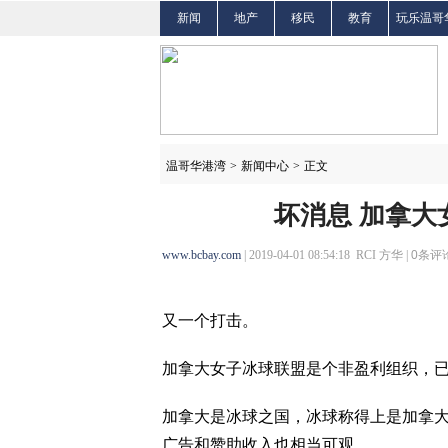
新闻
地产
移民
教育
玩乐温哥
温哥华港湾
>
新闻中心
>
正文
坏消息 加拿
www.bcbay.com
| 2019-04-01 08:54:18 RCI 方华 |
0
条评论
又一个打击。
加拿大女子冰球联盟是个非盈利组织，已
加拿大是冰球之国，冰球称得上是加拿
广告和赞助收入也相当可观。