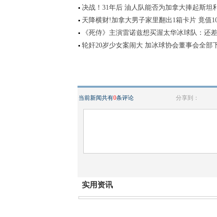
决战！31年后 油人队能否为加拿大捧起斯坦
天降横财!加拿大男子家里翻出1箱卡片 竟值10
《死侍》主演雷诺兹想买渥太华冰球队：还差
轮奸20岁少女案闹大 加冰球协会董事会全部
当前新闻共有
0
条评论
分享到：
实用资讯