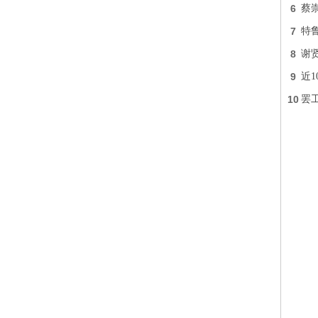
6
蔡
7
特
8
谢
9
近
10
罢工