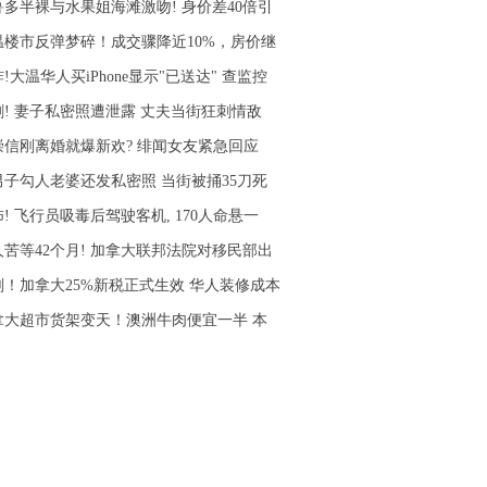
鲁多半裸与水果姐海滩激吻! 身价差40倍引
温楼市反弹梦碎！成交骤降近10%，房价继
!大温华人买iPhone显示"已送达" 查监控
剧! 妻子私密照遭泄露 丈夫当街狂刺情敌
崇信刚离婚就爆新欢? 绯闻女友紧急回应
男子勾人老婆还发私密照 当街被捅35刀死
! 飞行员吸毒后驾驶客机, 170人命悬一
人苦等42个月! 加拿大联邦法院对移民部出
刚！加拿大25%新税正式生效 华人装修成本
拿大超市货架变天！澳洲牛肉便宜一半 本