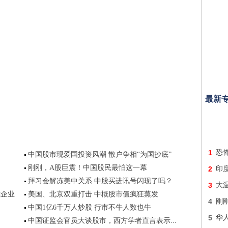
最新
1
恐怖
中国股市现爱国投资风潮 散户争相“为国抄底”
刚刚，A股巨震！中国股民最怕这一幕
2
印
拜习会解冻美中关系 中股买进讯号闪现了吗？
3
大
裁企业
美国、北京双重打击 中概股市值疯狂蒸发
4
刚
中国1亿6千万人炒股 行市不牛人数也牛
5
华
中国证监会官员大谈股市，西方学者直言表示...