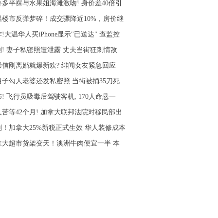
鲁多半裸与水果姐海滩激吻! 身价差40倍引
温楼市反弹梦碎！成交骤降近10%，房价继
!大温华人买iPhone显示"已送达" 查监控
剧! 妻子私密照遭泄露 丈夫当街狂刺情敌
崇信刚离婚就爆新欢? 绯闻女友紧急回应
男子勾人老婆还发私密照 当街被捅35刀死
! 飞行员吸毒后驾驶客机, 170人命悬一
人苦等42个月! 加拿大联邦法院对移民部出
刚！加拿大25%新税正式生效 华人装修成本
拿大超市货架变天！澳洲牛肉便宜一半 本