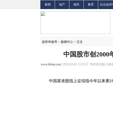
新闻
地产
移民
教育
玩乐温哥
温哥华港湾
>
新闻中心
>
正文
中国股市创200
www.bcbay.com
| 2019-03-01 15:33:37 华尔街日报 |
0
条
中国基准股指上证综指今年以来累计跳涨