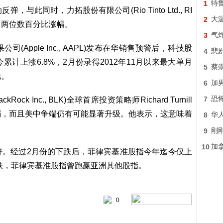
1
特
此同时，力拓股份有限公司(Rio Tinto Ltd., RI
2
大
得了两位数百分比涨幅。
3
气炸
pple Inc., AAPL)发布在华销售预警后，科技股
4
悲
计上涨6.8%，2月份录得2012年11月以来最大单月
5
蔡
地。
6
加
7
恐怖
Inc., BLK)全球首席投资策略师Richard Turnill
弱，而且美中争端仍有可能显著升级。他表示，这意味着
8
华
9
刚
10
加
经过2月份的下跌后，菲律宾基准股指今年迄今仅上
暴跌，菲律宾基准股指曾跑赢亚洲其他股指。
0