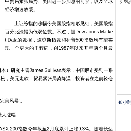
中贸易紧张局势、美国进一步加息的前景，以及全球
5
59
经济增速放缓。
上证综指的涨幅令美国股指相形见绌，美国股指
百分比涨幅为低双位数。不过，据Dow Jones Marke
t Data的数据，道琼斯指数和标普500指数均有望实
现一个更大的里程碑，创1987年以来开年两个月最
）研究主管James Sullivan表示，中国股市受到一系
宽松，美元走软，贸易紧张局势降温，投资者在之前轻仓
完美风暴”。
48小
最大涨幅
X 200指数今年截至2月底累计上涨9.3%。随着长达