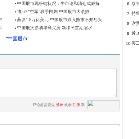
中国股市现极端状况：牛市论和清仓式减持
6
蔡
遭5路“空军”联手围剿 中国股市大溃败
7
特
％
蒸发1.8万亿美元 中国股市跌入熊市不知尽头
8
谢
翻
中国股灾影响华裔买房 新移民首期缩水
9
近
“中国股市”
10
罢工
评论前需要先
登录
或者
注册
哦