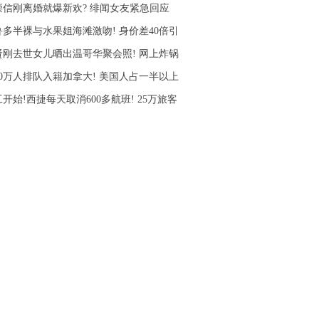
崇信刚离婚就爆新欢? 绯闻女友紧急回应
鲁多半裸与水果姐海滩激吻! 身价差40倍引
贤刚去世女儿晒出温哥华聚会照! 网上炸锅
10万人排队入籍加拿大! 美国人占一半以上
开始!西捷每天取消600多航班! 25万旅客