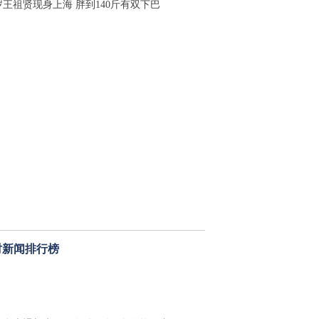
岁王祖贤现身上海 胖到140斤有双下巴
时新闻排行榜