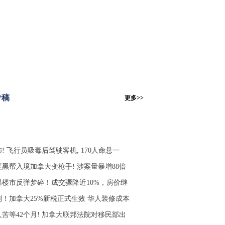
专稿
更多>>
! 飞行员吸毒后驾驶客机, 170人命悬一
度黑帮入境加拿大变枪手! 涉案量暴增88倍
温楼市反弹梦碎！成交骤降近10%，房价继
刚！加拿大25%新税正式生效 华人装修成本
人苦等42个月! 加拿大联邦法院对移民部出