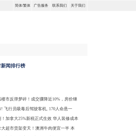
简体
/
繁体
广告服务
联系我们
关于我们
时新闻排行榜
温楼市反弹梦碎！成交骤降近10%，房价继
! 飞行员吸毒后驾驶客机, 170人命悬一
刚！加拿大25%新税正式生效 华人装修成本
拿大超市货架变天！澳洲牛肉便宜一半 本