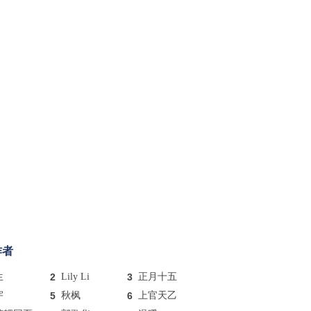
作者
生
2
Lily Li
3
正月十五
宇
5
秋枫
6
上官天乙