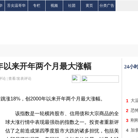
华
舌尖温哥华
专栏
视频
社团
黄页
分类广告
0年以来开年两个月最大涨幅
24小
评论 |
查看/发表评论
18%，创2000年以来开年两个月最大涨幅。
1
大
2
恐怖
该指数是一轮横跨股市、信用债和大宗商品的全
3
刚
球大涨行情中表现最强劲的指数之一。投资者重新评
4
加
估了之前造成第四季度股市大跌的诸多担忧，包括美