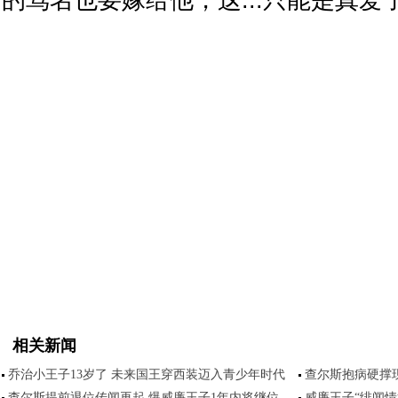
的骂名也要嫁给他，这...只能是真爱了
相关新闻
乔治小王子13岁了 未来国王穿西装迈入青少年时代
查尔斯抱病硬撑
查尔斯提前退位传闻再起 爆威廉王子1年内将继位
威廉王子“绯闻情