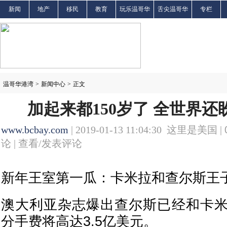
新闻
地产
移民
教育
玩乐温哥华
舌尖温哥华
专栏
温哥华港湾
>
新闻中心
>
正文
加起来都150岁了 全世界
www.bcbay.com
| 2019-01-13 11:04:30 这里是美国 |
论 |
查看/发表评论
新年王室第一瓜：卡米拉和查尔斯王子
澳大利亚杂志爆出查尔斯已经和卡
分手费将高达3.5亿美元。