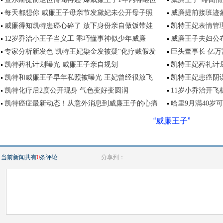
每天都想你 威廉王子母亲节发黛妃未公开母子照
威廉提前接班迹
威廉得知凯特患癌心碎了 放下身份亲自做饭带娃
凯特王妃表情管
12岁乔治小王子当义工 乖巧懂事神似少年威廉
威廉王子夫妇公
专家分析新发色 凯特王妃染金发被疑“化疗戴假发
巨头董事长 亿万
凯特葬礼计划曝光 威廉王子亲自规划
凯特王妃葬礼计
凯特和威廉王子早年私照被曝光 王妃曾经很放飞
凯特王妃患癌阴
凯特化疗后2度公开现身 气色变好变圆润
11岁小乔治开飞
凯特癌症最新动态！从意外消息到威廉王子的心痛
哈里9月满40岁
“威廉王子”
当前新闻共有
0
条评论
分享到：