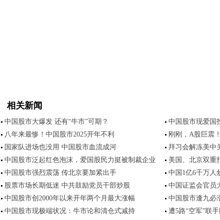
相关新闻
中国股市大爆发 还有“牛市”可期？
中国股市现爱国投
八年来最惨！中国股市2025开年不利
刚刚，A股巨震
国家队进场也没用 中国股市血流成河
拜习会解冻美中
中国股市泛起红色泡沫，爱国股民力挺被制裁企业
美国、北京双重
中国股市强烈震荡 传北京要加紧出手
中国1亿6千万人
股票市场长期低迷 中共鼓励党员干部炒股
中国证监会官员大
中国股市创2000年以来开年两个月最大涨幅
中国股市逢九必
中国股市现极端状况：牛市论和清仓式减持
遭5路“空军”联