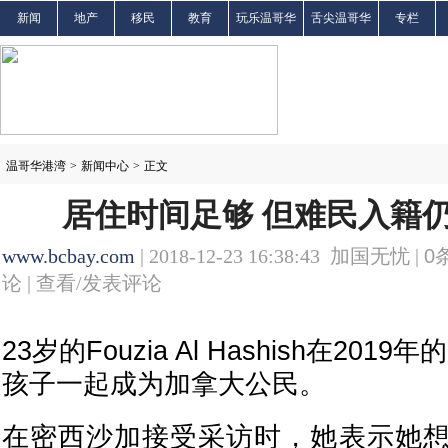
新闻
地产
移民
教育
玩乐温哥华
舌尖温哥华
专栏
温哥华港湾
>
新闻中心
>
正文
居住时间足够 但难民入籍
www.bcbay.com
| 2018-12-23 16:38:43 加国无忧 |
0
论 |
查看/发表评论
23岁的Fouzia Al Hashish在20
孩子一起成为加拿大公民。
在密西沙加接受采访时，她表示她