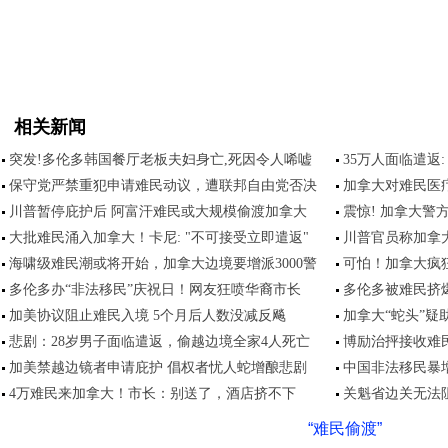
相关新闻
突发!多伦多韩国餐厅老板夫妇身亡,死因令人唏嘘
35万人面临遣返
保守党严禁重犯申请难民动议，遭联邦自由党否决
加拿大对难民医
川普暂停庇护后 阿富汗难民或大规模偷渡加拿大
震惊! 加拿大警
大批难民涌入加拿大！卡尼: "不可接受立即遣返"
川普官员称加拿
海啸级难民潮或将开始，加拿大边境要增派3000警
可怕！加拿大疯
多伦多办“非法移民”庆祝日！网友狂喷华裔市长
多伦多被难民挤爆,
加美协议阻止难民入境 5个月后人数没减反飚
加拿大“蛇头”疑助
悲剧：28岁男子面临遣返，偷越边境全家4人死亡
博励治抨接收难
加美禁越边镜者申请庇护 倡权者忧人蛇增酿悲剧
中国非法移民暴增
4万难民来加拿大！市长：别送了，酒店挤不下
关魁省边关无法
“难民偷渡”