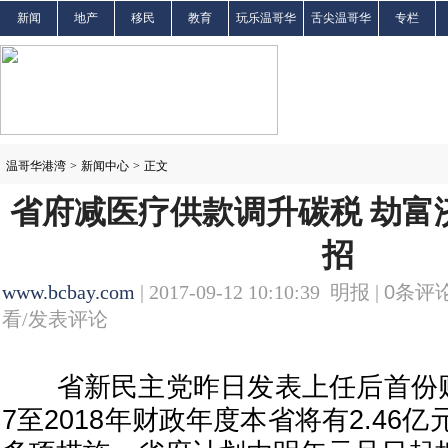
新闻
地产
移民
教育
玩乐温哥华
舌尖温哥华
专栏
温哥华港湾
>
新闻中心
>
正文
省府减医疗供款调升碳税 劫富
招
www.bcbay.com
| 2017-09-12 10:10:39 明报 |
0
条评论
看/发表评论
省新民主党昨日发表上任后首份财
7至2018年财政年度本省将有2.46