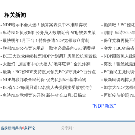
相关新闻
NDP暗示不会大选！预算案表决中不排除弃权
颤抖吧！BC省
卑诗NDP执政8年 公务员人数增近倍 省府被轰失策
刚刚! 卑诗2025
最快明年1月下台！特鲁多遭NDP党领致命背刺
保守党将再提不
联邦NDP公布竞选承诺：取消必需品的GST消费税
突发！BC省前省
BC三大政党继续拉票NDP计划调升房屋投机空置税
NDP跟随魁人政
太魔幻! 加国市中心大批人"咆哮狂奔" 全民炸翻
突发！驵勉诚最
最新：BC省NDP支持度只领先BC保守党4个百分点
BC新民主党民调
NDP与联邦谈全民药保 促先负担5种基本药物
最新民调现惊人趋
BC省NDP每周只送12名病人去美国接受放射治疗
加拿大NDP党领
卑诗NDP党领竞选开跑 新任省长12月3日揭盅
再挺疫苗护照 N
“NDP新政”
当前新闻共有
0
条评论
分享到：