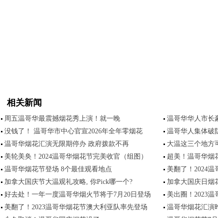
相关新闻
周五温哥华最震撼烟花秀上演！就一晚
温哥华华人市长豪
没钱了！ 温哥华市中心官宣2026年全年零烟花
温哥华人集体破
温哥华烟花汇演无限期停办 政府拨款不再
大温这三个地方
美轮美奂！2024温哥华烟花节完美收官（组图）
超美！温哥华烟
温哥华烟花节登场 8个最佳观看地点
美翻了！2024
加拿大国庆节大温观礼攻略, 你Pick哪一个?
加拿大国庆日烟
好去处！一年一度温哥华烟火节将于7月20日登场
美出圈！2023
美翻了！2023温哥华烟花节澳大利亚队率先登场
温哥华烟花汇演