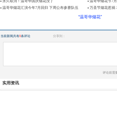
永久取消！温哥华国庆烟花没了
温哥华烟花节7
温哥华烟花汇演今年7月回归 下周公布参赛队伍
万圣节烟花惹祸
“温哥华烟花”
当前新闻共有
0
条评论
分享到：
评论前需
实用资讯