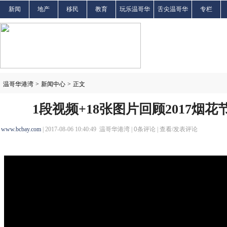
新闻
地产
移民
教育
玩乐温哥华
舌尖温哥华
专栏
温哥华港湾
>
新闻中心
>
正文
1段视频+18张图片回顾2017烟
www.bcbay.com
| 2017-08-06 10:40:49 温哥华港湾 |
0
条评论 |
查看/发表评论