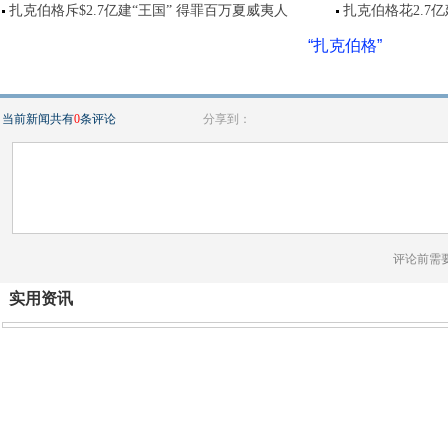
扎克伯格斥$2.7亿建“王国” 得罪百万夏威夷人
扎克伯格花2.7
“扎克伯格”
当前新闻共有
0
条评论
分享到：
评论前需
实用资讯