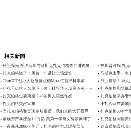
相关新闻
秘照曝光 爱泼斯坦与马斯克扎克伯格等共进晚餐
被川普讨钱 扎
扎克伯格慌了！川普一句话让全场爆笑
马斯克出手，多名
ChatGPT创办人赵晟佳跳槽Meta 任首席科学家
行业震动！华人小
小扎千亿挖人名单下一位：硅谷华人AI高管第一人
扎克伯格和华裔老
扎克伯格也要离婚？40岁男人突然作妖
扎克伯格举办奢
扎克伯格突然宣布…
小扎否认在夏威
当扎克伯格和妻决定炫富后，我们真的大开眼界
扎克伯格39岁
家族资产暴涨至1.2万亿 美第一华裔女富豪摊牌了
扎克伯格同框黄
一夜暴涨2000亿美元，扎克伯格力压比尔盖茨
参议员炮轰扎克伯