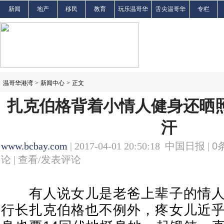
新闻
地产
移民
教育
玩乐温哥华
舌尖温哥华
专栏
温哥华港湾
>
新闻中心
>
正文
扎克伯格背着小情人健身还晒照
汗
www.bcbay.com
| 2017-04-01 20:50:18 中国日报 |
0
论 |
查看/发表评论
有人说女儿是老爸上辈子的情人
行长扎克伯格也不例外，疼女儿近