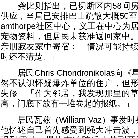
龚比则指出，已切断区内58间房
供应，当局已安排巴士疏散大概50至10
amthorpe社区中心，义工在中心
宠物资料，但居民未获准返回家中
亲朋寂友家中寄宿：「情况可能持
时还不清楚。」
居民Chris Chondronikola
然不认识怀疑爆炸单位的住户，但
失修：「作为邻居，我发现那里的
高，门底下放有一堆卷起的报纸。」
居民瓦兹（William Vaz）事发
他忆述自己首先感受到强大冲击波