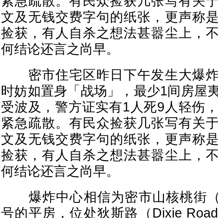
紧急疏散。有民众捡获几张写有关
文及无钱交费字句的纸张，更声称
捡获，有人自杀之想法甚嚣尘上，
何结论还言之尚早。
密市住宅区昨日下午发生大爆炸
时妨如置身「战场」，最少1间房屋夷
受波及，警方证实有1人死9人轻伤，
紧急疏散。有民众捡获几张写有关
文及无钱交费字句的纸张，更声称
捡获，有人自杀之想法甚嚣尘上，
何结论还言之尚早。
爆炸中心相信为密市山核桃街（Hicko
号的平房，位处狄斯路（Dixie Ro