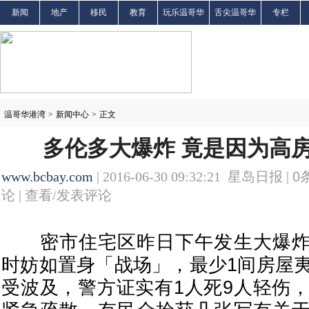
新闻
地产
移民
教育
玩乐温哥华
舌尖温哥华
专栏
温哥华港湾
>
新闻中心
>
正文
多伦多大爆炸 竟是因为高
www.bcbay.com
| 2016-06-30 09:32:21 星岛日报 |
0
论 |
查看/发表评论
密市住宅区昨日下午发生大爆炸
时妨如置身「战场」，最少1间房屋夷
受波及，警方证实有1人死9人轻伤，