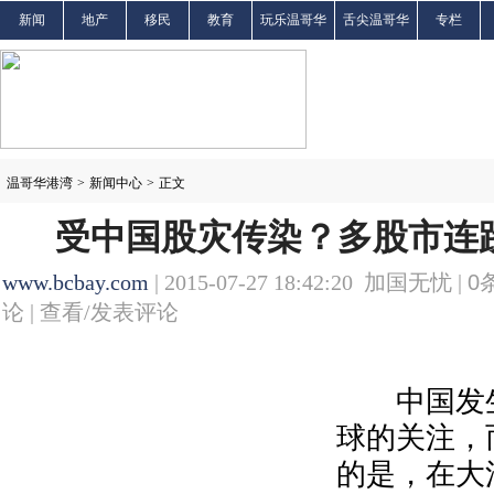
新闻
地产
移民
教育
玩乐温哥华
舌尖温哥华
专栏
温哥华港湾
>
新闻中心
>
正文
受中国股灾传染？多股市连
www.bcbay.com
| 2015-07-27 18:42:20 加国无忧 |
0
论 |
查看/发表评论
中国发生
球的关注，
的是，在大