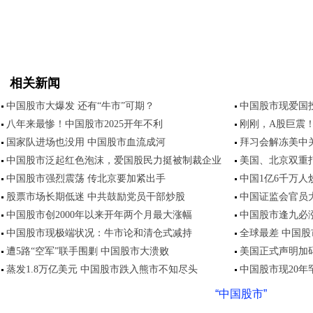
相关新闻
中国股市大爆发 还有“牛市”可期？
中国股市现爱国投
八年来最惨！中国股市2025开年不利
刚刚，A股巨震
国家队进场也没用 中国股市血流成河
拜习会解冻美中
中国股市泛起红色泡沫，爱国股民力挺被制裁企业
美国、北京双重
中国股市强烈震荡 传北京要加紧出手
中国1亿6千万人
股票市场长期低迷 中共鼓励党员干部炒股
中国证监会官员大
中国股市创2000年以来开年两个月最大涨幅
中国股市逢九必
中国股市现极端状况：牛市论和清仓式减持
全球最差 中国股
遭5路“空军”联手围剿 中国股市大溃败
美国正式声明加码
蒸发1.8万亿美元 中国股市跌入熊市不知尽头
中国股市现20年
“中国股市”