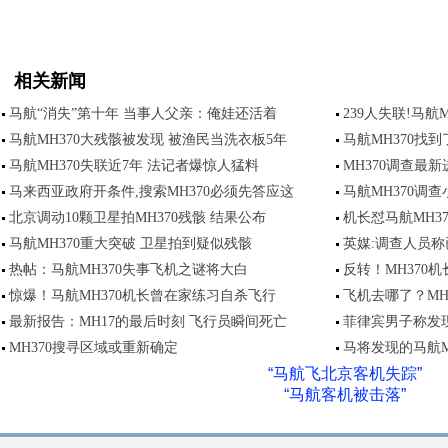
相关新闻
马航“消失”第十年 当事人父亲：俺娃还活着
239人失联!马航
马航MH370大残骸被发现 被渔民当洗衣板5年
马航MH370找到
马航MH370失联近7年 法记者爆惊人猛料
MH370调查最
马来西亚政府开条件,搜索MH370必须先答应这
马航MH370调
北京调动10颗卫星拍MH370残骸 结果公布
机长怼马航MH3
马航MH370重大突破 卫星拍到疑似残骸
英媒:调查人员称
热帖：马航MH370失事飞机之谜将大白
反转！MH370
惊爆！马航MH370机长曾在家练习自杀飞行
飞机去哪了？MH
最新报告：MH17的最后时刻 飞行员瞬间死亡
菲律宾男子称发现
MH370搜寻区域或重新确定
马将发现的马航M
“马航飞北京客机失踪”
“马航客机被击落”