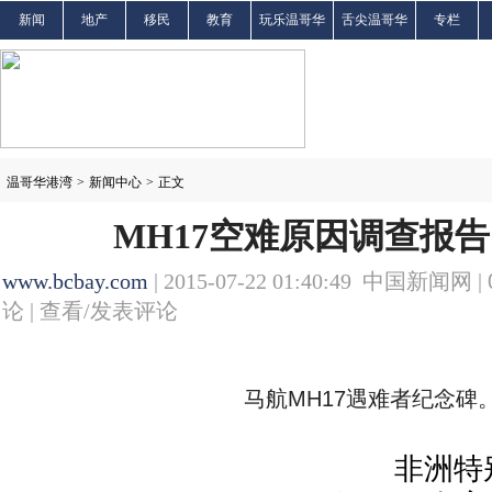
新闻
地产
移民
教育
玩乐温哥华
舌尖温哥华
专栏
温哥华港湾
>
新闻中心
>
正文
MH17空难原因调查报告
www.bcbay.com
| 2015-07-22 01:40:49 中国新闻网 |
论 |
查看/发表评论
马航MH17遇难者纪念碑
非洲特别