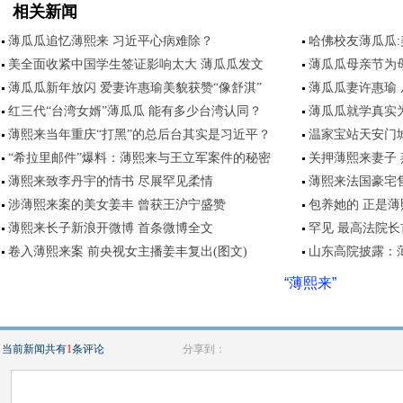
相关新闻
薄瓜瓜追忆薄熙来 习近平心病难除？
哈佛校友薄瓜瓜
美全面收紧中国学生签证影响太大 薄瓜瓜发文
薄瓜瓜母亲节为
薄瓜瓜新年放闪 爱妻许惠瑜美貌获赞“像舒淇”
薄瓜瓜妻许惠瑜 
红三代“台湾女婿”薄瓜瓜 能有多少台湾认同？
薄瓜瓜就学真实
薄熙来当年重庆“打黑”的总后台其实是习近平？
温家宝站天安门
“希拉里邮件”爆料：薄熙来与王立军案件的秘密
关押薄熙来妻子
薄熙来致李丹宇的情书 尽展罕见柔情
薄熙来法国豪宅
涉薄熙来案的美女姜丰 曾获王沪宁盛赞
包养她的 正是
薄熙来长子新浪开微博 首条微博全文
罕见 最高法院
卷入薄熙来案 前央视女主播姜丰复出(图文)
山东高院披露：
“薄熙来”
当前新闻共有
1
条评论
分享到：