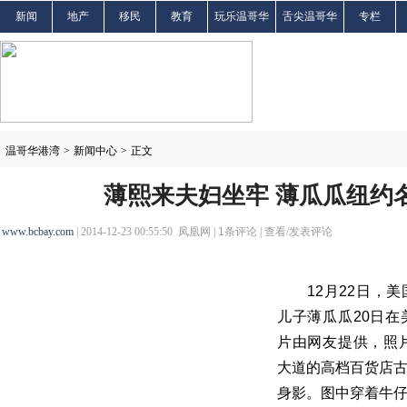
新闻
地产
移民
教育
玩乐温哥华
舌尖温哥华
专栏
温哥华港湾
>
新闻中心
>
正文
薄熙来夫妇坐牢 薄瓜瓜纽约
www.bcbay.com
| 2014-12-23 00:55:50 凤凰网 |
1
条评论 |
查看/发表评论
12月22日，美
儿子薄瓜瓜20日
片由网友提供，照
大道的高档百货店
身影。图中穿着牛