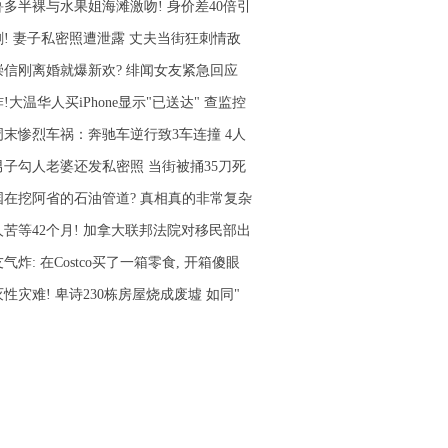
鲁多半裸与水果姐海滩激吻! 身价差40倍引
剧! 妻子私密照遭泄露 丈夫当街狂刺情敌
崇信刚离婚就爆新欢? 绯闻女友紧急回应
!大温华人买iPhone显示"已送达" 查监控
周末惨烈车祸：奔驰车逆行致3车连撞 4人
男子勾人老婆还发私密照 当街被捅35刀死
国在挖阿省的石油管道? 真相真的非常复杂
人苦等42个月! 加拿大联邦法院对移民部出
气炸: 在Costco买了一箱零食, 开箱傻眼
性灾难! 卑诗230栋房屋烧成废墟 如同"