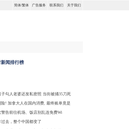
简体
/
繁体
广告服务
联系我们
关于我们
时新闻排行榜
男子勾人老婆还发私密照 当街被捅35刀死
阴险! 加拿大人在国内消费, 最终账单竟是
软警告前往机场、饭店别乱连免费Wi
年过去，整个中国都变了