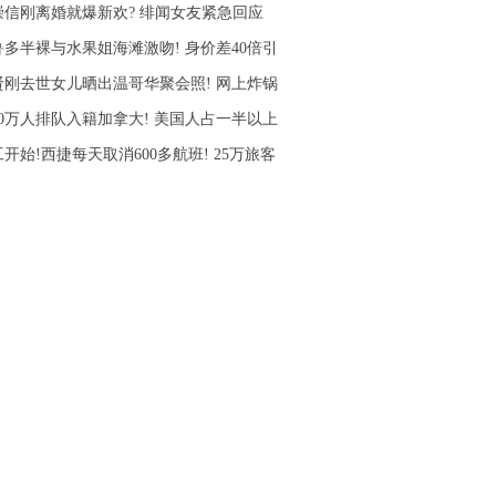
崇信刚离婚就爆新欢? 绯闻女友紧急回应
鲁多半裸与水果姐海滩激吻! 身价差40倍引
贤刚去世女儿晒出温哥华聚会照! 网上炸锅
10万人排队入籍加拿大! 美国人占一半以上
开始!西捷每天取消600多航班! 25万旅客