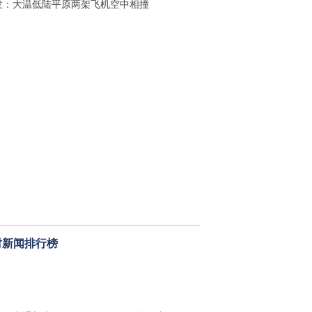
发：大温低陆平原两架飞机空中相撞
时新闻排行榜