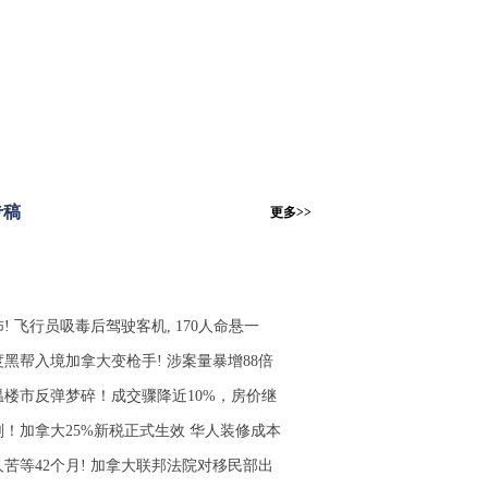
专稿
更多>>
! 飞行员吸毒后驾驶客机, 170人命悬一
度黑帮入境加拿大变枪手! 涉案量暴增88倍
温楼市反弹梦碎！成交骤降近10%，房价继
刚！加拿大25%新税正式生效 华人装修成本
人苦等42个月! 加拿大联邦法院对移民部出