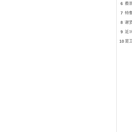
6
蔡
7
特
8
谢
9
近
10
罢工