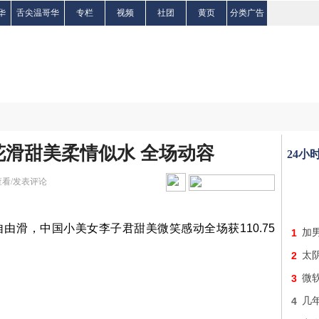
华
舌尖温哥华
专栏
视频
社团
黄页
分类广告
滑甜美柔情似水 全场动容
24小
查看/发表评论
由滑，中国小美女李子君甜美微笑感动全场获110.75
1
加
2
太
3
微
4
几