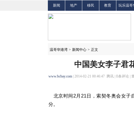
新闻
地产
移民
教育
玩乐温哥
温哥华港湾
>
新闻中心
>
正文
中国美女李子君花
www.bcbay.com
| 2014-02-21 00:46:47 腾讯 |
0
条评论 |
北京时间2月21日，索契冬奥会女子自
分。