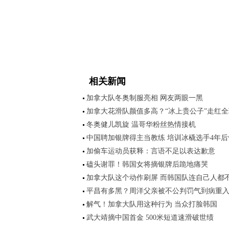
相关新闻
加拿大队冬奥制服亮相 网友两眼一黑
加拿大花滑队颜值多高？“冰上贵公子”走红全
冬奥健儿凯旋 温哥华粉丝热情接机
中国聘加银牌得主当教练 培训冰橇选手4年后
加偷车运动员获释：言语不足以表达歉意
磕头谢罪！韩国女将摘银牌后跪地痛哭
加拿大队这个动作刷屏 而韩国队连自己人都
平昌有多黑？周洋父亲被不公判罚气到病重
解气！加拿大队用这种行为 当众打脸韩国
武大靖摘中国首金 500米短道速滑破世绩