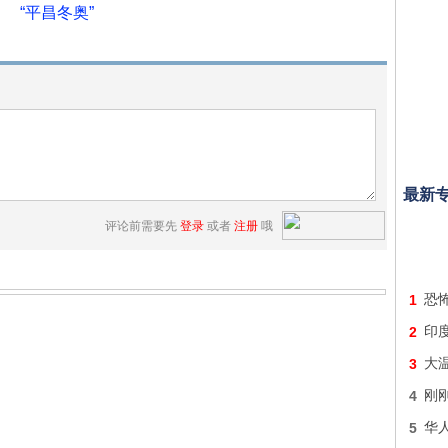
“平昌冬奥”
最新
评论前需要先
登录
或者
注册
哦
1
恐怖
2
印
3
大
4
刚
5
华