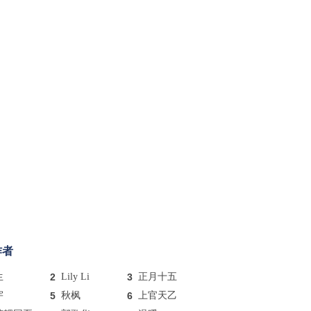
作者
生
2
Lily Li
3
正月十五
宇
5
秋枫
6
上官天乙