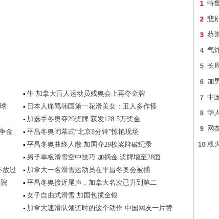
1
特
2
悲
3
蔡
4
气炸
5
长
6
加
牛 加拿大盲人运动员残奥会上再夺金牌
7
中
球
日本人痛骂韩国第一花滑美女：丑人多作怪
8
华
加选手冬奥夺29奖牌 获发128.5万奖金
9
网友
争金
平昌冬奥闭幕式“北京8分钟”惊艳现场
10
毁灭
平昌冬奥曲终人散 加国夺29枚奖牌破纪录
男子单板滑雪空中技巧 加摘金 奖牌增至28面
不放过
加拿大一名滑雪运动员在平昌冬奥会被捕
入院
平昌冬奥接近尾声，加拿大名次已升到第二
女子自由式滑雪 加国包揽金银
加拿大速滑队领奖时的这个动作 中国网友一片赞