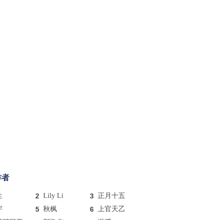
作者
生
2
Lily Li
3
正月十五
宇
5
秋枫
6
上官天乙