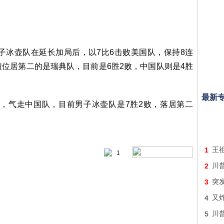
冰壶队在延长加局后，以7比6击败美国队，保持8连
位居第二的是瑞典队，目前是6胜2败，中国队则是4胜
最新
气走中国队，目前男子冰壶队是7胜2败，落居第二
1
王
1
2
川
3
突
4
又炸
5
川