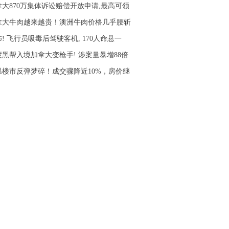
拿大870万集体诉讼赔偿开放申请,最高可领
拿大牛肉越来越贵！澳洲牛肉价格几乎腰斩
! 飞行员吸毒后驾驶客机, 170人命悬一
度黑帮入境加拿大变枪手! 涉案量暴增88倍
温楼市反弹梦碎！成交骤降近10%，房价继