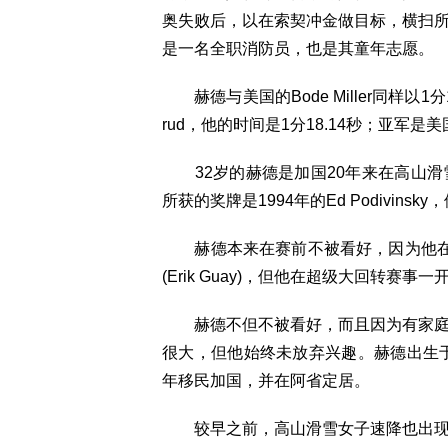
奥失败后，以在索契冲金做目标，横扫
是一名全职消防员，也是其童年志愿。
赫德与美国的Bode Miller同样以1分1
rud，他的时间是1分18.14秒；亚军是美国的A
32岁的赫德是加国20年来在高山滑
所获的奖牌是1994年的Ed Podivins
赫德本来在赛前不被看好，因为他在1
(Erik Guay)，但他在超级大回转
赫德不但不被看好，而且因为有家庭要
很大，但他始终未放弃兴趣。赫德出生于
年移民加国，并在阿省定居。
较早之前，高山滑雪女子速降也出现双