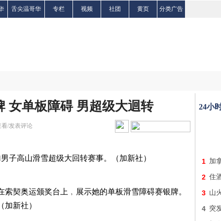
华
舌尖温哥华
专栏
视频
社团
黄页
分类广告
牌 女单板障碍 男超级大迴转
24小
查看/发表评论
子高山滑雪超级大回转赛事。（加新社）
1
加
2
住
索契奥运颁奖台上﹐展示她的单板滑雪障碍赛银牌。
3
山
（加新社）
4
突