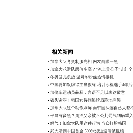
相关新闻
加拿大队冬奥制服亮相 网友两眼一黑
加拿大花滑队颜值多高？“冰上贵公子”走红全
冬奥健儿凯旋 温哥华粉丝热情接机
中国聘加银牌得主当教练 培训冰橇选手4年后
加偷车运动员获释：言语不足以表达歉意
磕头谢罪！韩国女将摘银牌后跪地痛哭
加拿大队这个动作刷屏 而韩国队连自己人都
平昌有多黑？周洋父亲被不公判罚气到病重
解气！加拿大队用这种行为 当众打脸韩国
武大靖摘中国首金 500米短道速滑破世绩