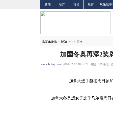
新闻
地产
移民
教育
玩乐温哥
温哥华港湾
>
新闻中心
>
正文
加国冬奥再添2奖
www.bcbay.com
| 2014-02-17 10:53:24 明报 |
0
条评论 |
加拿大选手赫德周日参加男
加拿大冬奥运女子选手马尔泰周日在