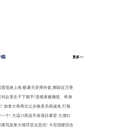
专稿
更多>>
祖贤现身上海 酷暑天穿厚外套,脚踩近万香
普对赴美生子下狠手!违规者被撤签、终身
发! 加拿大将再次让步换美关税减免 打脸
一个! 大温23英亩开发项目暴雷 欠债$1
普痛骂加拿大领导层太恶劣! 卡尼强硬回击