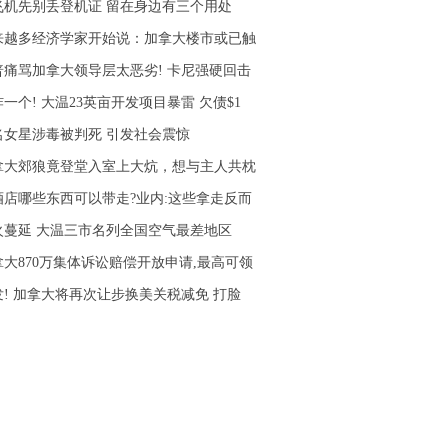
飞机先别丢登机证 留在身边有三个用处
来越多经济学家开始说：加拿大楼市或已触
普痛骂加拿大领导层太恶劣! 卡尼强硬回击
一个! 大温23英亩开发项目暴雷 欠债$1
名女星涉毒被判死 引发社会震惊
拿大郊狼竟登堂入室上大炕，想与主人共枕
酒店哪些东西可以带走?业内:这些拿走反而
火蔓延 大温三市名列全国空气最差地区
拿大870万集体诉讼赔偿开放申请,最高可领
发! 加拿大将再次让步换美关税减免 打脸