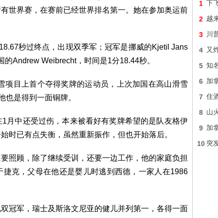
1
下
所有世界赛，在赛前已经世界排名第一。她在参加奥运前
2
越
3
川
8.67秒过终点，出现双季军；冠军是挪威的Kjetil Jans
4
又炸
ndrew Weibrecht，时间是1分18.44秒。
5
知
6
加
雪项目上首个夺得奖牌的运动员，上次加国在高山滑雪
7
住
ky，他也是得到一面铜牌。
8
山
月中还受过伤，本来被看好有奖牌希望的是队友格伊
9
加
赛事一开始时已有点失衡，虽然重新振作，但也开始落后。
10
突
照顾，除了继续受训，还要一边工作，他的家庭负担
捷克，父母在他还是婴儿时逃到西德，一家人在1986
冠军，瑞士及斯洛文尼亚的健儿并列第一，各得一面