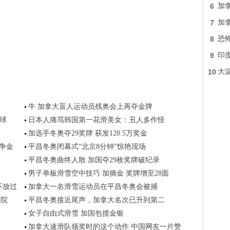
6
加
7
加
8
恐怖
9
印
10
大
牛 加拿大盲人运动员残奥会上再夺金牌
球
日本人痛骂韩国第一花滑美女：丑人多作怪
加选手冬奥夺29奖牌 获发128.5万奖金
争金
平昌冬奥闭幕式“北京8分钟”惊艳现场
平昌冬奥曲终人散 加国夺29枚奖牌破纪录
男子单板滑雪空中技巧 加摘金 奖牌增至28面
不放过
加拿大一名滑雪运动员在平昌冬奥会被捕
入院
平昌冬奥接近尾声，加拿大名次已升到第二
女子自由式滑雪 加国包揽金银
加拿大速滑队领奖时的这个动作 中国网友一片赞