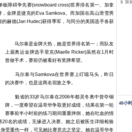
5
加女
争先赛(snowboard cross)世界排名第一、加拿
)勇夺银牌，金牌是捷克的Eva Samkova。而加国在高山滑雪男
省的赫德(Jan Hudec)获得季军，与同分的美国选手各获
马尔泰是金牌大热，她是世界排名第一；而队友
上届奥运金牌选手里克(Maelle Ricker)虽然在1月时
曾做手术，赛前仍被看好有奖牌希望。
马尔泰与Samkova在世界赛上叮噹马头，昨日
的决赛中，也是这两名宿敌之争。
魁省的33岁马尔泰在2006年都灵冬奥中曾夺铜
48小
牌，一度希望在温哥华争取更好成绩，结果在第一轮
赛事前半小时前的练习期间重重摔倒，她在吐血的情
第20名的成绩，无缘进入决赛。她之后被医生详细检验
后身受重伤一样，可见她比赛意志之坚定。她在温哥华冬