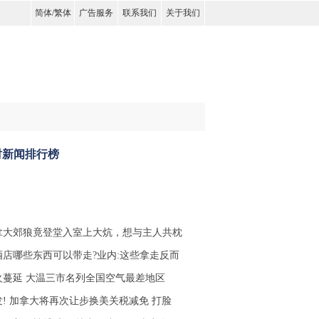
简体
/
繁体
广告服务
联系我们
关于我们
时新闻排行榜
拿大郊狼竟登堂入室上大炕，想与主人共枕
酒店哪些东西可以带走?业内:这些拿走反而
火蔓延 大温三市名列全国空气最差地区
发! 加拿大将再次让步换美关税减免 打脸