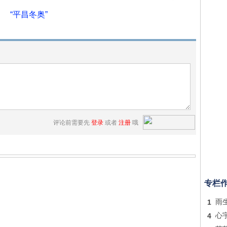
“平昌冬奥”
评论前需要先
登录
或者
注册
哦
专栏
1
雨
4
心