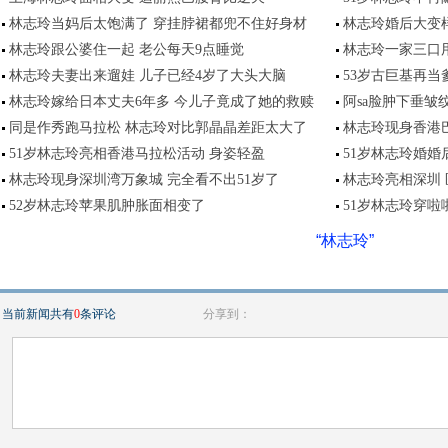
林志玲当妈后太饱满了 穿挂脖裙都兜不住好身材
林志玲婚后大变样
林志玲跟公婆住一起 老公每天9点睡觉
林志玲一家三口
林志玲夫妻出来遛娃 儿子已经4岁了大头大脑
53岁古巨基再当
林志玲嫁给日本丈夫6年多 今儿子竟成了她的救赎
阿sa脸肿下垂皱
同是作秀跑马拉松 林志玲对比郭晶晶差距太大了
林志玲现身香港
51岁林志玲亮相香港马拉松活动 身姿轻盈
51岁林志玲婚婚
林志玲现身深圳湾万象城 完全看不出51岁了
林志玲亮相深圳
52岁林志玲苹果肌肿胀面相变了
51岁林志玲穿啦
“林志玲”
当前新闻共有
0
条评论
分享到：