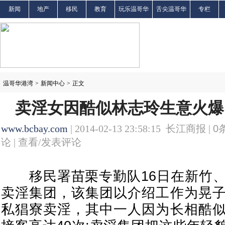
新闻
地产
移民
教育
玩乐温哥华
舌尖温哥华
专栏
温哥华港湾
>
新闻中心
>
正文
卖淫女因酷似林志玲生意火爆 
www.bcbay.com
| 2014-02-13 23:58:15 长江商报 |
0
论 |
查看/发表评论
移民署苗栗专勤队16日在新竹、
卖淫集团，该集团以介绍工作为晃
私猖寮卖淫，其中一人因为长相酷