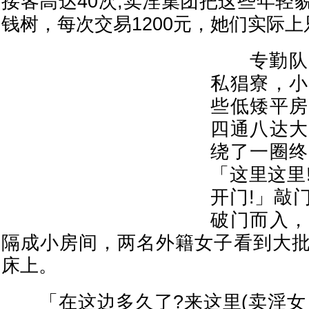
接客高达40次;卖淫集团把这些年轻
钱树，每次交易1200元，她们实际上
专勤队员
私猖寮，小
些低矮平房
四通八达大
绕了一圈终
「这里这里
开门!」敲
破门而入，
隔成小房间，两名外籍女子看到大
床上。
「在这边多久了?来这里(卖淫女