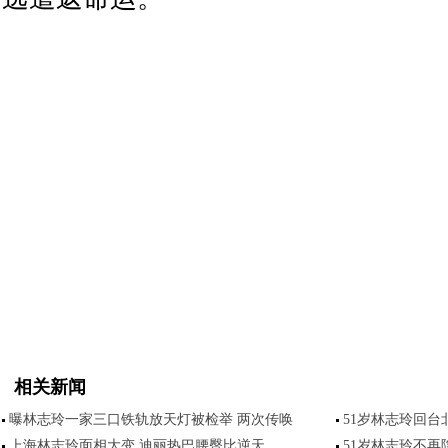
相关新闻
曝林志玲一家三口铁轨放天灯被检举 两次传唤
51岁林志玲回台
上海林志玲面相大变 迪丽热巴腰臀比逆天
51岁林志玲不再