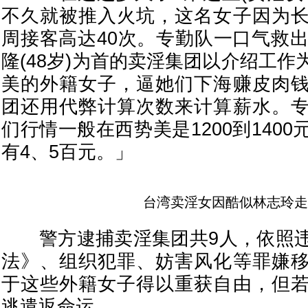
不久就被推入火坑，这名女子因为
周接客高达40次。专勤队一口气救出
隆(48岁)为首的卖淫集团以介绍工
美的外籍女子，逼她们下海赚皮肉
团还用代弊计算次数来计算薪水。
们行情一般在西势美是1200到140
有4、5百元。」
台湾卖淫女因酷似林志玲走
警方逮捕卖淫集团共9人，依照违
法》、组织犯罪、妨害风化等罪嫌
于这些外籍女子得以重获自由，但
逃遣返命运。