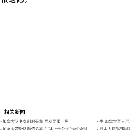
相关新闻
加拿大队冬奥制服亮相 网友两眼一黑
牛 加拿大盲人
加拿大花滑队颜值多高？“冰上贵公子”走红全球
日本人痛骂韩国