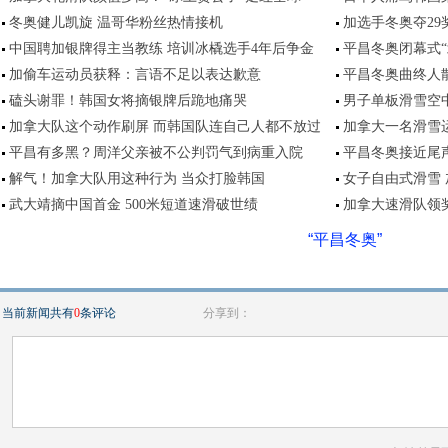
冬奥健儿凯旋 温哥华粉丝热情接机
加选手冬奥夺29奖
中国聘加银牌得主当教练 培训冰橇选手4年后争金
平昌冬奥闭幕式“
加偷车运动员获释：言语不足以表达歉意
平昌冬奥曲终人散
磕头谢罪！韩国女将摘银牌后跪地痛哭
男子单板滑雪空中
加拿大队这个动作刷屏 而韩国队连自己人都不放过
加拿大一名滑雪
平昌有多黑？周洋父亲被不公判罚气到病重入院
平昌冬奥接近尾
解气！加拿大队用这种行为 当众打脸韩国
女子自由式滑雪
武大靖摘中国首金 500米短道速滑破世绩
加拿大速滑队领
“平昌冬奥”
当前新闻共有
0
条评论
分享到：