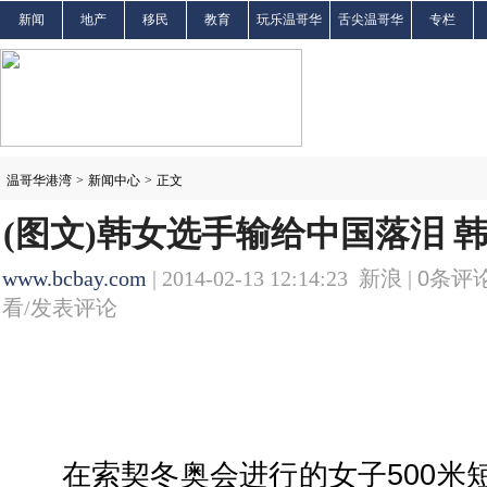
新闻
地产
移民
教育
玩乐温哥华
舌尖温哥华
专栏
温哥华港湾
>
新闻中心
>
正文
(图文)韩女选手输给中国落泪 
www.bcbay.com
| 2014-02-13 12:14:23 新浪 |
0
条评论
看/发表评论
在索契冬奥会进行的女子500米