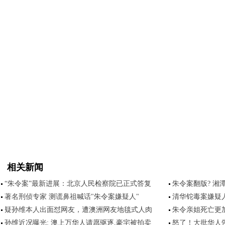
相关新闻
“朱令案”最新进展：北京人民检察院已正式答复
朱令案翻版? 
著名刑侦专家 测谎鼻祖喊话"朱令案嫌疑人"
清华铊毒案嫌疑人
疑孙维本人出面怼网友，遭澳洲网友地毯式人肉
朱令亲姐死亡更
孙维近况曝光: 澳上万华人请愿驱逐,豪宅被拍卖
怒了！大批华人