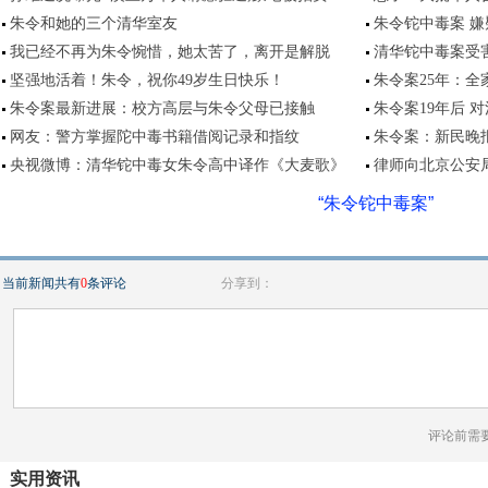
朱令和她的三个清华室友
朱令铊中毒案 
我已经不再为朱令惋惜，她太苦了，离开是解脱
清华铊中毒案受
坚强地活着！朱令，祝你49岁生日快乐！
朱令案25年：
朱令案最新进展：校方高层与朱令父母已接触
朱令案19年后 
网友：警方掌握陀中毒书籍借阅记录和指纹
朱令案：新民晚
央视微博：清华铊中毒女朱令高中译作《大麦歌》
律师向北京公安
“朱令铊中毒案”
当前新闻共有
0
条评论
分享到：
评论前需
实用资讯